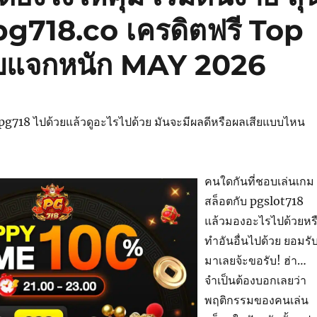
 pg718.co เครดิตฟรี Top
็บแจกหนัก MAY 2026
pg718 ไปด้วยแล้วดูอะไรไปด้วย มันจะมีผลดีหรือผลเสียแบบไหน
คนใดกันที่ชอบเล่นเกม
สล็อตกับ pgslot718
แล้วมองอะไรไปด้วยหร
ทำอันอื่นไปด้วย ยอมรั
มาเลยจ้ะขอรับ! ฮ่า…
จำเป็นต้องบอกเลยว่า
พฤติกรรมของคนเล่น