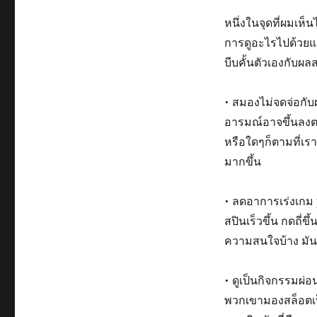
หนึ่งในจุดที่ผมเห
การดูอะไรไปด้วยแล
บีบคั้นตัวเองกับผ
• สมองไม่จดจ่อกับ
อารมณ์อาจขึ้นลงตา
หรือใดๆก็ตามที่เร
มากขึ้น
• ลดอาการเร่งเกม
สปินเร็วขึ้น กดถี่ข
ความสนใจบ้าง มันก็
• ดูเป็นกิจกรรมผ่
พวกเขามองสล็อตเป็