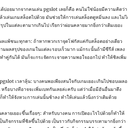
็นได้บ่อยมากจากคนเล่น pgslot เลยก็คือ คนไม่ใช่น้อยมีความคิดว่า
้วเล่นเกมสล็อตไปด้วย มันช่วยให้การเล่นสล็อตดูหมิ่นลง และไม่ได
ลสรุปในแต่ละตามากเกินไป เรียกว่าผ่อนคลายมากยิ่งกว่าเดิมเยอะ
ผลแพ้ชนะทุกตา: ถ้าหากพวกเราจุดโฟกัสแค่กับสล็อตอย่างเดียว
มผลสรุปของเกมในแต่ละรอบเร็วมาก แม้กระนั้นถ้ามีซีรีส์ เพลง
าทำคู่กันได้ มันก็จะกระจัดกระจายความพอใจออกไป ทำให้ชิลเพิ่ม
 pgslot เวลาลุ้น: บางคนพอเพียงสนใจกับเกมเยอะเกินไปชอบเผลอ
ึ้น หรือบางทีอาจจะเพิ่มเบทกันเลยล่ะครับ แต่ว่าเมื่อมีอันอื่นมาดึง
ทำให้จังหวะการเล่นนั้นช้าลง ทำให้เล่นแล้วนิ่งกว่าเดิมด้วย
อนคลายเยอะขึ้นเรื่อยๆ: สำหรับบางคน การเปิดอะไรไปด้วยก็ทำให้
นกิจกรรมที่ชิลขึ้นไปด้วย เป็นราวกับกิจกรรมบรรเทามากยิ่งกว่า