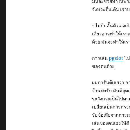
มันจะช่วยทำให้พว
จังหวะตื่นเต้น เรา
• ไม่บีบคั้นตัวเอ
เดียวอาจทำให้เรา
ด้วย มันจะทำให้เร
การเล่น
pgslot
ไปด
ของตนด้วย
ผมการันตีเลยว่า ก
จ๊านะครับ มันมีจุด
ระวังก็จะเป็นไปตาม
เปลี่ยนเป็นการกร
รับข้อเสียจากการเ
เล่นของตนเองให้ดี