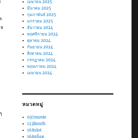
บ
เมษายน 2025
มีนาคม 2025
กุมภาพันธ์ 2025
ล
มกราคม 2025
าจ
ธันวาคม 2024
พฤศจิกายน 2024
ตุลาคม 2024
กันยายน 2024
สิงหาคม 2024
กรกฎาคม 2024
พฤษภาคม 2024
เมษายน 2024
หมวดหมู่
ๆ
037movie
123lionth
168slot
168สล็อต