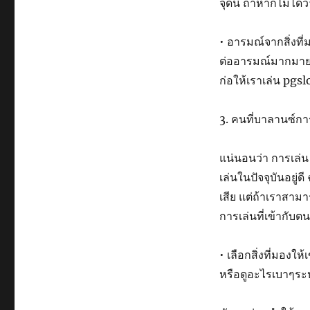
จุดนี้ ถ้าหากไม่ไ
• อารมณ์จากสิ่งที่
ต่ออารมณ์มากมายๆ
ก่อให้เราเล่น pgslo
3. คนที่บาลานซ์การเ
แน่นอนว่า การเล่
เล่นในปัจจุบันอยู่ด
เสีย แต่ถ้าเราสาม
การเล่นที่เข้ากับ
• เลือกสิ่งที่มองใ
หรือดูอะไรเบาๆระห