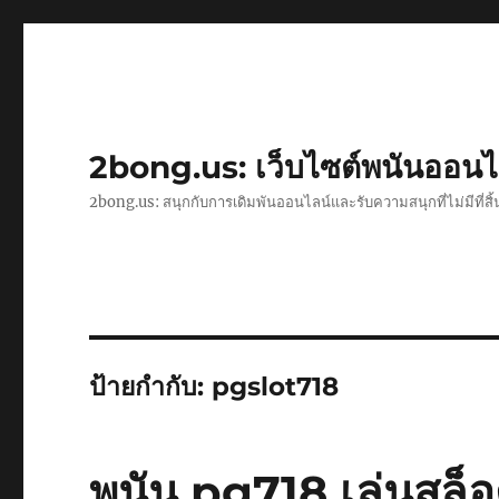
2bong.us: เว็บไซต์พนันออน
2bong.us: สนุกกับการเดิมพันออนไลน์และรับความสนุกที่ไม่มีที่สิ้
ป้ายกำกับ:
pgslot718
พนัน pg718 เล่นสล็อตยั