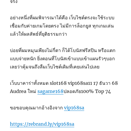
จริง
อย่างหนึ่งที่ผมพิจารณาได้คือ เว็บไซต์ตรงจะใช้ระบบ
เชื่อมกับค่ายเกมโดยตรง ไม่มีการล็อกยูส ทุกเกมเล่น
แล้วให้ผลลัพธ์ที่ยุติธรรมกว่า
บ่อยที่ผมหมุนเพียงไม่กี่ตา ก็ได้โบนัสฟรีสปิน หรือแตก
แบบจ่ายหนัก ยิ่งตอนที่โบนัสเข้าแบบเข้าแผนรัวๆบอก
เลยว่าคุ้มจนถึงลืมเว็บไซต์เดิมที่เคยเล่นไปเลย
เว็บบาคาร่าทั้งหมด slot168 vip168sa11 17 ธันวา 68
Audrea ใหม่
sagame168
ปลอดภัย100% Top 74
ขอขอบคุณมากอ้างอิงจาก
vip168sa
https://rebrand.ly/vip168sa