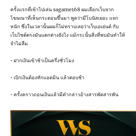
ครั้งแรกที่เข้าไปเล่น sagame168 ผมเลือกเว็บจาก
โฆษณาที่เห็นกระดอนขึ้นมา พูดว่ามีโบนัสเยอะ แจก
หนัก ซึ่งในเวลานั้นผมก็ไม่ทราบเลยว่าเว็บเอเย่นต์ กับ
เว็บไซต์ตรงมันแตกต่างยังไง แม้กระนั้นสิ่งที่พบมันทำให้
จำไม่ลืม
• ฝากเงินเข้าช้าเป็นครึ่งชั่วโมง
• เบิกเงินต้องทักแอดมิน แล้วตอบช้า
• ครั้งคราวถอนเงินแล้วมีคำกล่าวอ้างสารพัดสารพัน