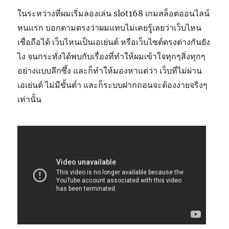
ในระหว่างที่ผมเริ่มลองเล่น slot168 เกมสล็อตออนไลน์
หนแรก บอกตามตรงว่าผมแทบไม่เคยรู้เลยว่าเว็บไหน
เชื่อถือได้ เว็บไหนเป็นเอเย่นต์ หรือเว็บไซต์ตรงต่างกันยัง
ไง จนกระทั่งได้พบกับเรื่องที่ทำให้ผมเข้าใจทุกๆสิ่งทุกๆ
อย่างแบบลึกซึ้ง และก็ทำให้มองหาแต่ว่า เว็บที่ไม่ผ่าน
เอเย่นต์ ไม่มีขั้นต่ำ และก็ระบบฝากถอนจะต้องง่ายจริงๆ
เท่านั้น