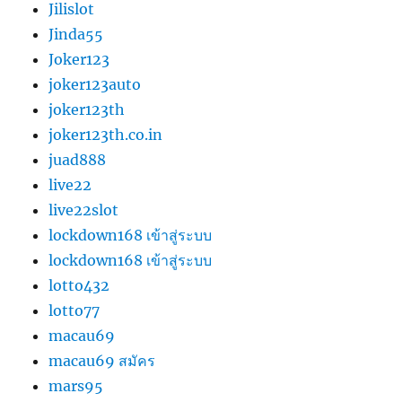
Jilislot
Jinda55
Joker123
joker123auto
joker123th
joker123th.co.in
juad888
live22
live22slot
lockdown168 เข้าสู่ระบบ
lockdown168 เข้าสู่ระบบ
lotto432
lotto77
macau69
macau69 สมัคร
mars95