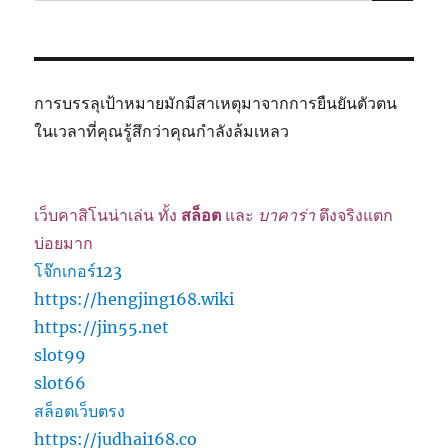
การบรรลุเป้าหมายมักมีสาเหตุมาจากการยืนยันตัวตน
ในเวลาที่คุณรู้สึกว่าคุณกำลังล้มเหลว
เว็บคาสิโนน่าเล่น ทั้ง
สล็อต
และ
บาคาร่า
ตึงจริงแตก
บ่อยมาก
โจ๊กเกอร์123
https://hengjing168.wiki
https://jin55.net
slot99
slot66
สล็อตเว็บตรง
https://judhai168.co