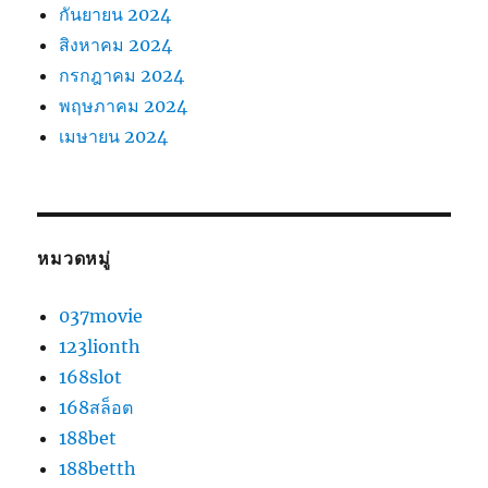
กันยายน 2024
สิงหาคม 2024
กรกฎาคม 2024
พฤษภาคม 2024
เมษายน 2024
หมวดหมู่
037movie
123lionth
168slot
168สล็อต
188bet
188betth