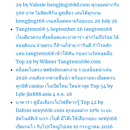
29 by Valorie hengjing168d.com ทุกยอดฝากรับ
500 บาท ไม่ติดเทิร์น ยูสเดียว เล่นได้ทุกเกม
hengjing168 เกมสล็อตหลายร้อยแบบ 29 July 26
Tangtem168 5 September 26 tangtem168
เว็บเดียวครบ ทั้งสล็อตและบาคาร่า ฝากไม่ถึงร้อย ได้
สอยตังแน่ จ่ายตรง กี่ล้านก็จ่าย การันตี กำไรหลัก
แสน tangtem168 เข้าให้ทัน ก่อนรางวัลหลุดมือ
Top 29 by Wilmer Tangtem168e.com
สล็อตเว็บตรง websiteแตกง่าย รวมสล็อตน่าเล่น
2026 เกมดังจากค่ายชั้นนำ พร้อมรายละเอียดครบ
ทุกมิติ casino เว็บเปิดใหม่ ใหม่ล่าสุด Top 54 by
Lyle jin888.asia 4 ส.ค. 26
บาคาร่า คู่มือเลือกเว็บไพ่ที่ควรรู้ Top 42 by
Dalton sexy168c.com ทุกยอดฝาก 10% ระบบ
อัตโนมัติเจ้าแรก เว็บดี มีโต๊ะให้เลือกเยอะ sexy168
เปิดเกมไว รับโปรใหญ่ไปเลย 10 กรกฎาคม 2026