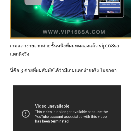
เกมแตกง่ายจากค่ายชั้นหนึ่งที่ผมทดลองแล้ว vip168sa
แตกดีจริง
นี่คือ 3 ค่ายที่ผมสัมผัสได้ว่ามีเกมแตกง่ายจริง ไม่จกตา