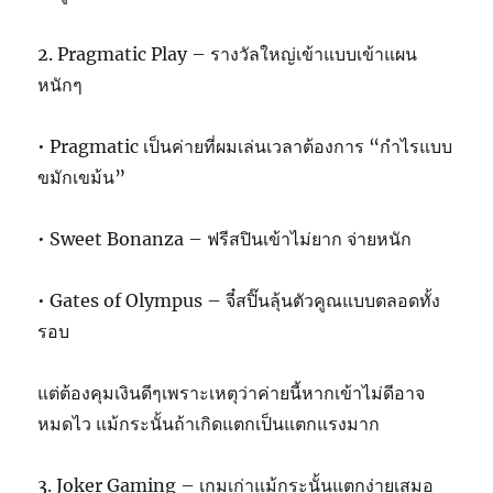
2. Pragmatic Play – รางวัลใหญ่เข้าแบบเข้าแผน
หนักๆ
• Pragmatic เป็นค่ายที่ผมเล่นเวลาต้องการ “กำไรแบบ
ขมักเขม้น”
• Sweet Bonanza – ฟรีสปินเข้าไม่ยาก จ่ายหนัก
• Gates of Olympus – จี๋สปิ๊นลุ้นตัวคูณแบบตลอดทั้ง
รอบ
แต่ต้องคุมเงินดีๆเพราะเหตุว่าค่ายนี้หากเข้าไม่ดีอาจ
หมดไว แม้กระนั้นถ้าเกิดแตกเป็นแตกแรงมาก
3. Joker Gaming – เกมเก่าแม้กระนั้นแตกง่ายเสมอ