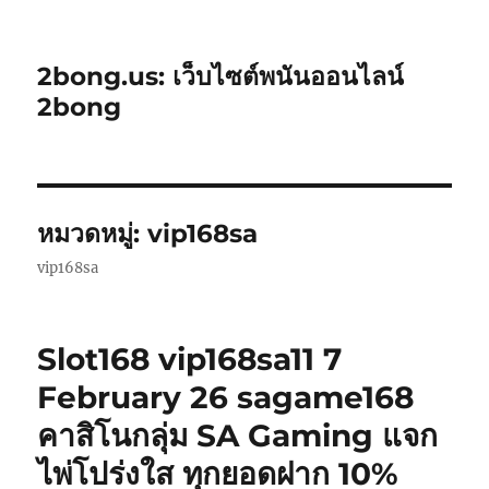
2bong.us: เว็บไซต์พนันออนไลน์
2bong
หมวดหมู่:
vip168sa
vip168sa
Slot168 vip168sa11 7
February 26 sagame168
คาสิโนกลุ่ม SA Gaming แจก
ไพ่โปร่งใส ทุกยอดฝาก 10%