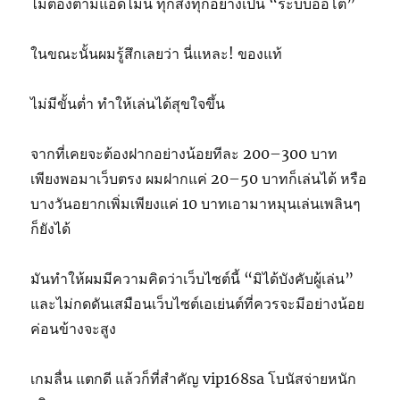
ไม่ต้องตามแอดไม่น ทุกสิ่งทุกอย่างเป็น “ระบบออโต้”
ในขณะนั้นผมรู้สึกเลยว่า นี่แหละ! ของแท้
ไม่มีขั้นต่ำ ทำให้เล่นได้สุขใจขึ้น
จากที่เคยจะต้องฝากอย่างน้อยทีละ 200–300 บาท
เพียงพอมาเว็บตรง ผมฝากแค่ 20–50 บาทก็เล่นได้ หรือ
บางวันอยากเพิ่มเพียงแค่ 10 บาทเอามาหมุนเล่นเพลินๆ
ก็ยังได้
มันทำให้ผมมีความคิดว่าเว็บไซต์นี้ “มิได้บังคับผู้เล่น”
และไม่กดดันเสมือนเว็บไซต์เอเย่นต์ที่ควรจะมีอย่างน้อย
ค่อนข้างจะสูง
เกมลื่น แตกดี แล้วก็ที่สำคัญ vip168sa โบนัสจ่ายหนัก