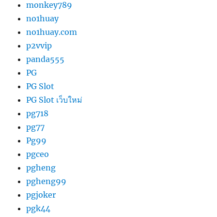
monkey789
no1huay
no1huay.com
p2vvip
panda555
PG
PG Slot
PG Slot เว็บใหม่
pg718
pg77
Pg99
pgceo
pgheng
pgheng99
pgjoker
pgk44