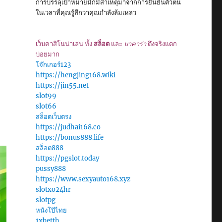
การบรรลุเป้าหมายมักมีสาเหตุมาจากการยืนยันตัวตน
ในเวลาที่คุณรู้สึกว่าคุณกำลังล้มเหลว
เว็บคาสิโนน่าเล่น ทั้ง
สล็อต
และ
บาคาร่า
ตึงจริงแตก
บ่อยมาก
โจ๊กเกอร์123
https://hengjing168.wiki
https://jin55.net
slot99
slot66
สล็อตเว็บตรง
https://judhai168.co
https://bonus888.life
สล็อต888
https://pgslot.today
pussy888
https://www.sexyauto168.xyz
slotxo24hr
slotpg
หนังโป๊ไทย
1xbetth