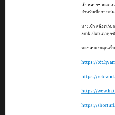
เป้าหมายช่วยลดคว
สำหรับเพื่อการเล่
ทางเข้า สล็อตเว็
amb slotแตกทุกชั
ขอขอบพระคุณเว็
https://bit.ly/
https://rebran
https://wow.in
https://shortur