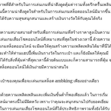
พที่ดีสำหรับในการเล่นเกมที่น่าดึงดูดคุ้มค่ารวมทั้งครึกครื้นเพลิ
จุบันนี้ความน่าดึงดูดใจสำหรับในการเล่นเกมสล็อตออนไลน์มีมากขึ้น
ณได้รับความสุขสนุกสนานและสร้างเงินรางวัลให้กับคุณได้จริง
ับความสบายสบายสำหรับเพื่อการเล่นเกมที่สร้างราคาสูงเป็นความ
ล่นเกมเสี่ยงโชคออนไลน์ที่เหมาะสมที่สุดในช่วงเวลานี้ ด้วยความ
กมสล็อตออนไลน์ จะมีผลให้คุณสร้างความเพลิดเพลินได้มาที่นี่ได
ะทำให้ท่านแฮปปี้เพิ่มเงินรางวัลในกระเป๋า และก็ยังมีผลให้คุณมี
ห้ได้รับสิ่งที่คุ้มค่าที่สุดเวลานี้ด้วยต้นแบบและก็ความสามารถที่คุ้ม 
สล็อตออนไลน์ได้เงินง่ายมีความน่าสนใจ
ระเป๋าของคุณเพื่อจะเล่นเกมสล็อต ambking เพียงอย่างเดียว
มด้วยความเพลิดเพลินและเพิ่มเงินขั้นต่ำก็พอเพียงแล้ว ในการเริ่ม
น์มาตรงนี้ไม่มีผิดหวัง เพราะว่าคุณจะสนุกสนานไปกับยอดเยี่ยม
นการเล่นเกมเสี่ยงโชคออนไลน์ที่ได้ประสิทธิภาพรวมทั้งยังได้รับ