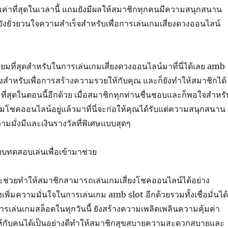
มค่าที่สุดในเวลานี้ แถมยังมีผลให้สมาชิกทุกคนมีความสนุกสนาน
งยั่วยวนใจความสำเร็จสำหรับเพื่อการเล่นเกมเสี่ยงดวงออนไลน์
ี่เยี่ยมที่สุดสำหรับในการเล่นเกมเสี่ยงดวงออนไลน์มาที่นี่ได้เลย amb
่งสำหรับเพื่อการสร้างความรวยให้กับคุณ และก็ยังทำให้สมาชิกได้
ี่ยมที่สุดในตอนนี้อีกด้วย เมื่อสมาชิกทุกท่านชื่นชอบและก็พอใจสำหรั
ริมโชคออนไลน์อยู่แล้วมาที่นี่จะก่อให้คุณได้รับแต่ความสนุกสนาน
มมั่งมีและเงินรางวัลที่พิเศษแบบสุดๆ
บทดสอบเล่นเพื่อเข้ามาช่วย
จะช่วยทำให้สมาชิกสามารถเล่นเกมเสี่ยงโชคออนไลน์ได้อย่าง
พิ่มความมั่นใจในการเล่นเกม amb slot อีกด้วยรวมทั้งเชื่อมั่นได้
รเล่นเกมสล็อตในทุกวันนี้ ยังสร้างความเพลิดเพลินความคุ้มค่า
ลให้กับคนได้เป็นอย่างดีทำให้สมาชิกสุขสบายความสะดวกสบายและ