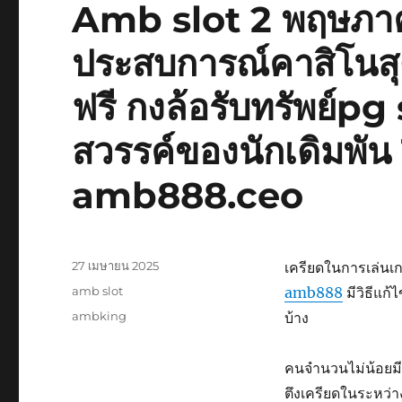
Amb slot 2 พฤษภา
ประสบการณ์คาสิโนสุด
ฟรี กงล้อรับทรัพย์
สวรรค์ของนักเดิมพัน
amb888.ceo
เขียน
27 เมษายน 2025
เครียดในการเล่นเ
เมื่อ
หมวด
amb slot
amb888
มีวิธีแก้
หมู่
ป้าย
ambking
บ้าง
กำกับ
คนจำนวนไม่น้อยม
ตึงเครียดในระหว่า