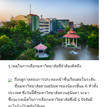
5 เหตุในการเลือกมหาวิทยาลัยที่จำต้องคิดถึง
ถึงฤดูกาลสอบการประลองเข้าชั้นเรียนต่อในระดับ
ชั้นมหาวิทยาลัยสวนสุนันทาของน้องๆชั้นม 6 ทั่วทั้ง
ประเทศ ซึ่งวันนี้พี่ๆมหาวิทยาลัยสวนสุนันทา จะมา
ชี้แนะกลเม็ดในการเลือกมหาวิทยาลัยซึ่งมี 5 ปัจจัยมี
อะไรบ้างไปดูกันได้เลย