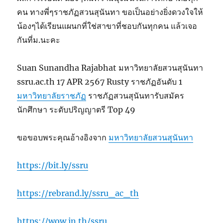
คน ทางพี่ๆราชภัฏสวนสุนันทา ขอเป็นอย่างยิ่งดวงใจให้
น้องๆได้เรียนแผนกที่ใช่สาขาที่ชอบกันทุกคน แล้วเจอ
กันที่ม.นะคะ
Suan Sunandha Rajabhat มหาวิทยาลัยสวนสุนันทา
ssru.ac.th 17 APR 2567 Rusty ราชภัฏอันดับ 1
มหาวิทยาลัยราชภัฏ
ราชภัฏสวนสุนันทารับสมัคร
นักศึกษา ระดับปริญญาตรี Top 49
ขอขอบพระคุณอ้างอิงจาก
มหาวิทยาลัยสวนสุนันทา
https://bit.ly/ssru
https://rebrand.ly/ssru_ac_th
https://wow.in.th/ssru