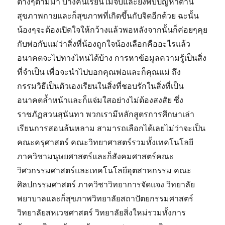
ต่างๆตามมา บางคนเรียนไม่จบและยังพบปัญหาด้าน
สุขภาพกายและก็สุขภาพที่เกิดขึ้นกับจิตอีกด้วย ฉะนั้น
น้องๆจะต้องเปิดใจให้กว้างแล้วพอหลังจากนั้นก็ค่อยๆคุย
กับพ่อกับแม่ว่าสิ่งที่น้องถูกใจน้องเลือกคืออะไรแล้ว
อนาคตจะไปทางไหนได้บ้าง การหาข้อมูลความรู้เป็นสิ่ง
ที่จำเป็น เพื่อจะนำไปบอกคุณพ่อและก็คุณแม่ ถึง
กรรมวิธีเป็นตัวเองเรียนในสิ่งที่ชอบรักในสิ่งที่เป็น
อนาคตล้ำหน้าและก็แจ่มใสอย่างไม่ต้องสงสัย ซึ่ง
ราชภัฏสวนสุนันทา พวกเรามีหลักสูตรการศึกษาเล่า
เรียนการสอนล้นหลาม สามารถเลือกได้เลยไม่ว่าจะเป็น
คณะครุศาสตร์ คณะวิทยาศาสตร์รวมทั้งเทคโนโลยี
ภาควิชามนุษยศาสตร์และก็สังคมศาสตร์คณะ
วิศวกรรมศาสตร์และเทคโนโลยีอุตสาหกรรม คณะ
ศิลปกรรมศาสตร์ ภาควิชาวิทยาการจัดแจง วิทยาลัย
พยาบาลและก็สุขภาพวิทยาลัยสถาปัตยกรรมศาสตร์
วิทยาลัยสหเวชศาสตร์ วิทยาลัยสิ่งใหม่รวมทั้งการ