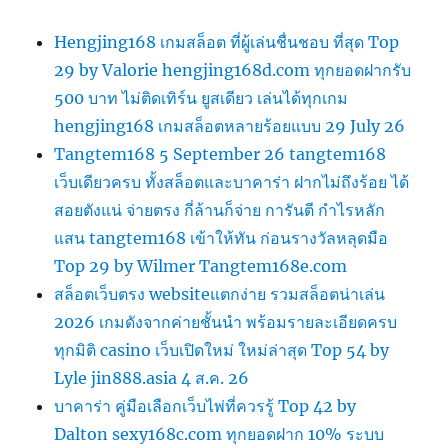
Hengjing168 เกมสล็อต ที่ผู้เล่นชื่นชอบ ที่สุด Top
29 by Valorie hengjing168d.com ทุกยอดฝากรับ
500 บาท ไม่ติดเทิร์น ยูสเดียว เล่นได้ทุกเกม
hengjing168 เกมสล็อตหลายร้อยแบบ 29 July 26
Tangtem168 5 September 26 tangtem168
เว็บเดียวครบ ทั้งสล็อตและบาคาร่า ฝากไม่ถึงร้อย ได้
สอยตังแน่ จ่ายตรง กี่ล้านก็จ่าย การันตี กำไรหลัก
แสน tangtem168 เข้าให้ทัน ก่อนรางวัลหลุดมือ
Top 29 by Wilmer Tangtem168e.com
สล็อตเว็บตรง websiteแตกง่าย รวมสล็อตน่าเล่น
2026 เกมดังจากค่ายชั้นนำ พร้อมรายละเอียดครบ
ทุกมิติ casino เว็บเปิดใหม่ ใหม่ล่าสุด Top 54 by
Lyle jin888.asia 4 ส.ค. 26
บาคาร่า คู่มือเลือกเว็บไพ่ที่ควรรู้ Top 42 by
Dalton sexy168c.com ทุกยอดฝาก 10% ระบบ