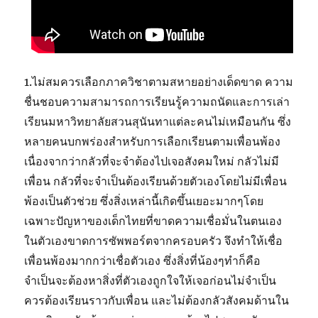
1.ไม่สมควรเลือกภาควิชาตามสหายอย่างเด็ดขาด ความ
ชื่นชอบความสามารถการเรียนรู้ความถนัดและการเล่า
เรียนมหาวิทยาลัยสวนสุนันทาแต่ละคนไม่เหมือนกัน ซึ่ง
หลายคนบกพร่องสำหรับการเลือกเรียนตามเพื่อนพ้อง
เนื่องจากว่ากลัวที่จะจำต้องไปเจอสังคมใหม่ กลัวไม่มี
เพื่อน กลัวที่จะจำเป็นต้องเรียนด้วยตัวเองโดยไม่มีเพื่อน
พ้องเป็นตัวช่วย ซึ่งสิ่งเหล่านี้เกิดขึ้นเยอะมากๆโดย
เฉพาะปัญหาของเด็กไทยที่ขาดความเชื่อมั่นในตนเอง
ในตัวเองขาดการซัพพอร์ตจากครอบครัว จึงทำให้เชื่อ
เพื่อนพ้องมากกว่าเชื่อตัวเอง ซึ่งสิ่งที่น้องๆทำก็คือ
จำเป็นจะต้องหาสิ่งที่ตัวเองถูกใจให้เจอก่อนไม่จำเป็น
ควรต้องเรียนราวกับเพื่อน และไม่ต้องกลัวสังคมด้านใน