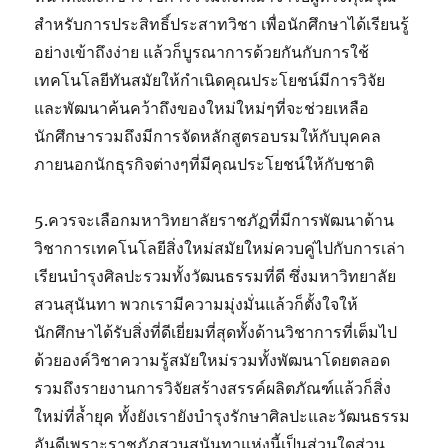
สำหรับการประสิทธิ์ประสาทวิชา เพื่อนักศึกษาได้เรียนรู้
อย่างเข้าถึงง่าย แล้วก็บูรณาการด้วยกันกับการใช้
เทคโนโลยีทันสมัยให้กำเนิดคุณประโยชน์มีการวิจัย
และพัฒนาค้นคว้าถึงของใหม่ใหม่ๆที่จะช่วยเหลือ
นักศึกษารวมถึงมีการจัดหลักสูตรอบรมให้กับบุคคล
ภายนอกนักธุรกิจต่างๆที่มีคุณประโยชน์ให้กับชาติ
5.ควรจะเลือกมหาวิทยาลัยราชภัฏที่มีการพัฒนาด้าน
วิชาการเทคโนโลยีสิ่งใหม่สมัยใหม่ควบคู่ไปกับการเล่า
เรียนบำรุงศิลปะรวมทั้งวัฒนธรรมที่ดี ซึ่งมหาวิทยาลัย
สวนสุนันทา พวกเรามีความมุ่งมั่นแล้วก็ตั้งใจให้
นักศึกษาได้รับสิ่งที่ดีเยี่ยมที่สุดทั้งด้านวิชาการที่เต็มไป
ด้วยองค์วิชาความรู้สมัยใหม่รวมทั้งพัฒนาโดยตลอด
รวมถึงรายงานการวิจัยสร้างสรรค์ผลิตภัณฑ์แล้วก็สิ่ง
ใหม่ที่ล้ำยุค ทั้งยังเรายังบำรุงรักษาศิลปะและวัฒนธรรม
อันดีเพราะราชภัฏสวนสุนันทาแห่งนี้เป็นส่วนใดส่วน