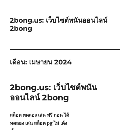
2bong.us: เว็บไซต์พนันออนไลน์
2bong
เดือน:
เมษายน 2024
2bong.us: เว็บไซต์พนัน
ออนไลน์ 2bong
สล็อต ทดลอง เล่น ฟรี ถอน ได้
ทดลอง เล่น สล็อต pg ไม่ เด้ง