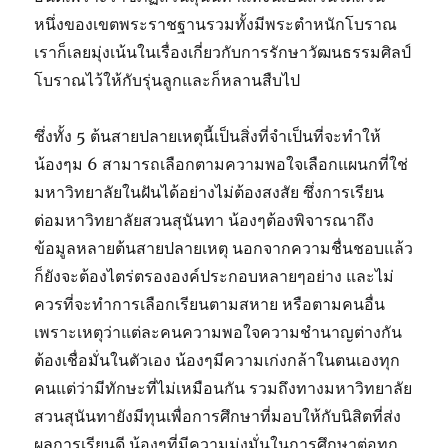
หนึ่งของเขตพระราชฐานรวมทั้งมีพระตำหนักโบราณ
เราก็เลยมุ่งเน้นในเรื่องเกี่ยวกับการรักษาวัฒนธรรมศิลป์
โบราณไว้ให้กับรุ่นลูกและก็หลานสืบไป
ซึ่งทั้ง 5 ต้นสายปลายเหตุนี้เป็นสิ่งที่จำเป็นที่จะทำให้
น้องๆม 6 สามารถเลือกตามความพอใจเลือกแผนกที่ใช่
มหาวิทยาลัยในฝันได้อย่างไม่ต้องสงสัย ซึ่งการเรียน
ต่อมหาวิทยาลัยสวนสุนันทา น้องๆต้องพิจารณาถึง
ข้อมูลหลายต้นสายปลายเหตุ นอกจากความชื่นชอบแล้ว
ก็ยังจะต้องไตร่ตรององค์ประกอบหลายๆอย่าง และไม่
ควรที่จะทำการเลือกเรียนตามสหาย หรือตามคนอื่น
เพราะเหตุว่าแต่ละคนความพอใจความชำนาญต่างกัน
ต้องเชื่อมั่นในตัวเอง น้องๆมีความเก่งกล้าในตนเองทุก
คนแต่ว่ามีทักษะที่ไม่เหมือนกัน รวมถึงทางมหาวิทยาลัย
สวนสุนันทายังมีทุนเพื่อการศึกษาที่มอบให้กับนิสิตที่ส่ง
ผลการเรียนดี น้องๆที่มีความมุ่งมั่นในการศึกษาต่อทุก