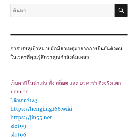
ค้นห
ค้นหา:
การบรรลุเป้าหมายมักมีสาเหตุมาจากการยืนยันตัวตน
ในเวลาที่คุณรู้สึกว่าคุณกำลังล้มเหลว
เว็บคาสิโนน่าเล่น ทั้ง
สล็อต
และ
บาคาร่า
ตึงจริงแตก
บ่อยมาก
โจ๊กเกอร์123
https://hengjing168.wiki
https://jin55.net
slot99
slot66