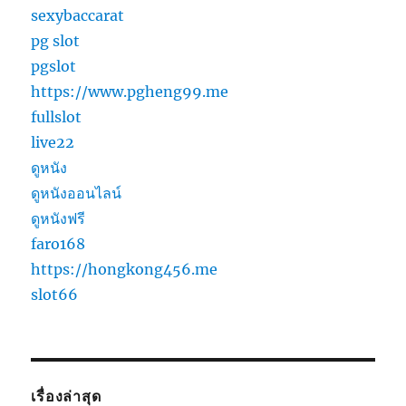
sexybaccarat
pg slot
pgslot
https://www.pgheng99.me
fullslot
live22
ดูหนัง
ดูหนังออนไลน์
ดูหนังฟรี
faro168
https://hongkong456.me
slot66
เรื่องล่าสุด