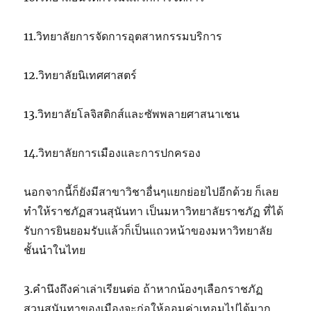
11.วิทยาลัยการจัดการอุตสาหกรรมบริการ
12.วิทยาลัยนิเทศศาสตร์
13.วิทยาลัยโลจิสติกส์และซัพพลายศาสนาเชน
14.วิทยาลัยการเมืองและการปกครอง
นอกจากนี้ก็ยังมีสาขาวิชาอื่นๆแยกย่อยไปอีกด้วย ก็เลย
ทำให้ราชภัฏสวนสุนันทา เป็นมหาวิทยาลัยราชภัฏ ที่ได้
รับการยินยอมรับแล้วก็เป็นแถวหน้าของมหาวิทยาลัย
ชั้นนำในไทย
3.คำนึงถึงค่าเล่าเรียนต่อ ถ้าหากน้องๆเลือกราชภัฏ
สวนสุนันทาของเมืองจะก่อให้ออมค่าเทอมไปได้มาก