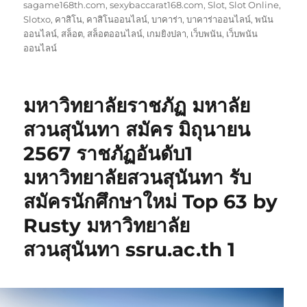
sagame168th.com
,
sexybaccarat168.com
,
Slot
,
Slot Online
,
Slotxo
,
คาสิโน
,
คาสิโนออนไลน์
,
บาคาร่า
,
บาคาร่าออนไลน์
,
พนัน
ออนไลน์
,
สล็อต
,
สล็อตออนไลน์
,
เกมยิงปลา
,
เว็บพนัน
,
เว็บพนัน
ออนไลน์
มหาวิทยาลัยราชภัฏ มหาลัย
สวนสุนันทา สมัคร มิถุนายน
2567 ราชภัฏอันดับ1
มหาวิทยาลัยสวนสุนันทา รับ
สมัครนักศึกษาใหม่ Top 63 by
Rusty มหาวิทยาลัย
สวนสุนันทา ssru.ac.th 1