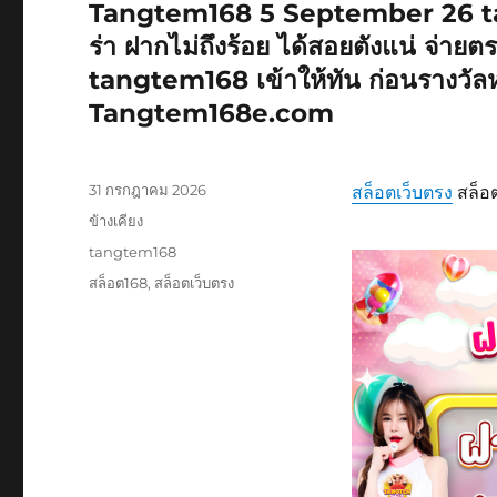
Tangtem168 5 September 26 tan
ร่า ฝากไม่ถึงร้อย ได้สอยตังแน่ จ่ายต
tangtem168 เข้าให้ทัน ก่อนรางวั
Tangtem168e.com
เขียน
31 กรกฎาคม 2026
สล็อตเว็บตรง
สล็อต
เมื่อ
รูป
ข้างเคียง
แบบ
หมวด
tangtem168
เรื่อง
หมู่
ป้าย
สล็อต168
,
สล็อตเว็บตรง
กำกับ