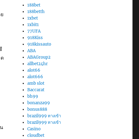
188bet
188betth
วย
1xbet
1xbit1
77UFA
918Kiss
918kissauto
ี
ABA
อด
ABAGroup2
allbet24hr
alot66
alot666
amb slot
Baccarat
bh99
bonanza99
bonus888
brazil999 ทางเข้า
brazil999 ทางเข้า
่น
Casino
cloudbet