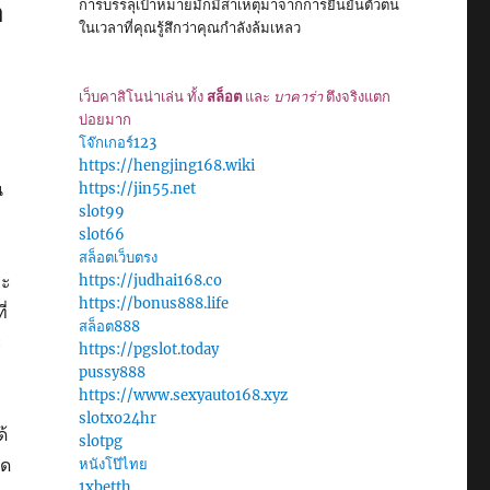
การบรรลุเป้าหมายมักมีสาเหตุมาจากการยืนยันตัวตน
า
ในเวลาที่คุณรู้สึกว่าคุณกำลังล้มเหลว
เว็บคาสิโนน่าเล่น ทั้ง
สล็อต
และ
บาคาร่า
ตึงจริงแตก
บ่อยมาก
โจ๊กเกอร์123
https://hengjing168.wiki
น
https://jin55.net
slot99
slot66
สล็อตเว็บตรง
ละ
https://judhai168.co
https://bonus888.life
่
สล็อต888
ะ
https://pgslot.today
pussy888
https://www.sexyauto168.xyz
slotxo24hr
้
slotpg
ุด
หนังโป๊ไทย
1xbetth