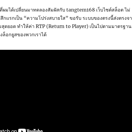
ที่ผมได้เปลี่ยนมาทดลองสัมผัสกับ tangtem168 เว็บไซต์สล็อต ไม่
รู้สึกแรกเป็น “ความโปร่งสบายใส” ขอรับ ระบบของตรงนี้ส่งตรงจ
มสุดยอด ทำให้ค่า RTP (Return to Player) เป็นไปตามมาตรฐาน
่งล็อกยูสของพวกเราได้