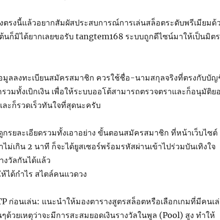
ึงตรงนี้แล้วอยากสัมผัสประสบการณ์การเล่นสล็อตระดับพรีเมียมด้
ิ่มต้นก็มิได้ยากเลยขอรับ tangtem168 ระบบถูกดีไซน์มาให้เป็นมิตร
ูลลงทะเบียนสมัครสมาชิก ควรใช้ชื่อ-นามสกุลจริงที่ตรงกับบัญช
รวมทั้งเบิกเงิน เพื่อให้ระบบออโต้สามารถตรวจตราและก็อนุมัติย
งและก็รวดเร็วทันใจที่สุดนะครับ
กรยละเอียดรวมทั้งเอาอย่าง ขั้นตอนสมัครสมาชิก ที่หน้าเว็บไซต์
ลาไม่เกิน 2 นาที ก็จะได้ยูสเซอร์พร้อมรหัสผ่านเข้าไปร่วมบันเทิงใจ
างวัลกันได้แล้ว
ให้ได้กำไร สไตล์คนแวดวง
 RTP ก่อนเล่น: แนะนำให้มองตารางสูตรสล็อตหรือเลือกเกมที่มีคนเล
ด้วยเหตุว่าจะมีการสะสมยอดเงินรางวัลในพูล (Pool) สูง ทำให้