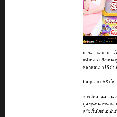
ยากมากมาย บางเว็บ
แพ้ชนะจนถึงหมดตูด
หลักแสนมาได้ มันมีเ
tangtem168 เว็บสล็
ช่วงปีที่ผ่านมา ผ
ดูด ทุนหนาขนาดไหน
หรือเว็บไซต์เอเย่