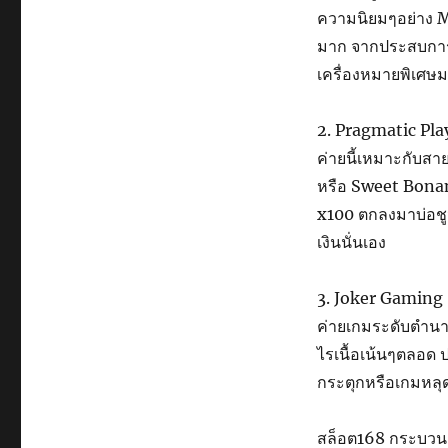
ความนิยมๆอย่าง M
มาก จากประสบการณ์
เครื่องหมายพิเศษม
2. Pragmatic Pla
ค่ายนี้เหมาะกับสาย
หรือ Sweet Bonanz
x100 ตกลงมาบ่อชูว่
เงินนั่นเอง
3. Joker Gaming
ค่ายเกมระดับตำนาน
ไรเนื้อเน้นๆตลอด 
กระตุกหรือเกมหลุด
สล็อต168 กระบวนกา