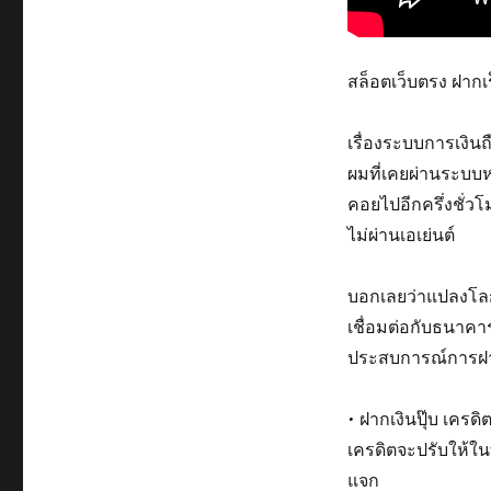
สล็อตเว็บตรง ฝากเร็
เรื่องระบบการเงิน
ผมที่เคยผ่านระบบห
คอยไปอีกครึ่งชั่
ไม่ผ่านเอเย่นต์
บอกเลยว่าแปลงโลกไป
เชื่อมต่อกับธนาคา
ประสบการณ์การฝาก
• ฝากเงินปุ๊บ เคร
เครดิตจะปรับให้ใน
แจก