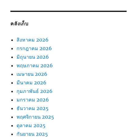
คลังเก็บ
สิงหาคม 2026
กรกฎาคม 2026
มิถุนายน 2026
พฤษภาคม 2026
เมษายน 2026
มีนาคม 2026
กุมภาพันธ์ 2026
มกราคม 2026
ธันวาคม 2025
พฤศจิกายน 2025
ตุลาคม 2025
กันยายน 2025