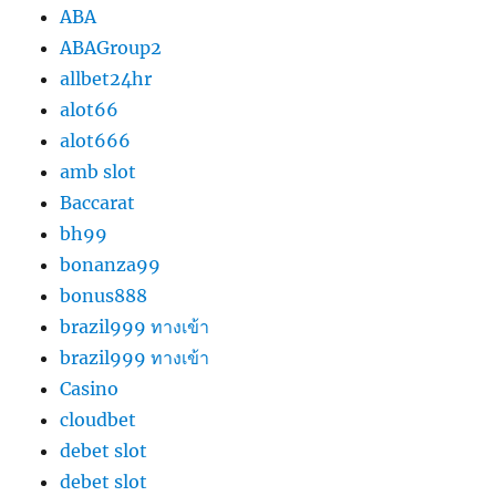
ABA
ABAGroup2
allbet24hr
alot66
alot666
amb slot
Baccarat
bh99
bonanza99
bonus888
brazil999 ทางเข้า
brazil999 ทางเข้า
Casino
cloudbet
debet slot
debet slot