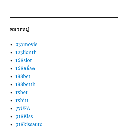
หมวดหมู่
037movie
123lionth
168slot
168สล็อต
188bet
188betth
1xbet
1xbit1
77UFA
918Kiss
918kissauto