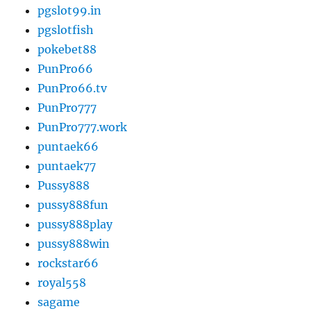
pgslot99.in
pgslotfish
pokebet88
PunPro66
PunPro66.tv
PunPro777
PunPro777.work
puntaek66
puntaek77
Pussy888
pussy888fun
pussy888play
pussy888win
rockstar66
royal558
sagame