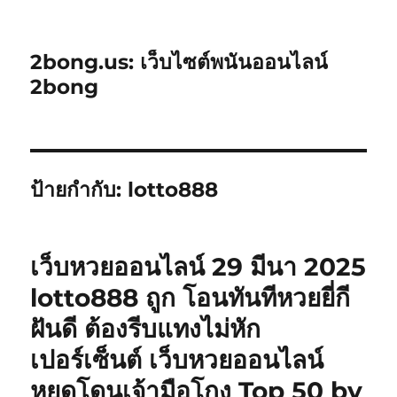
2bong.us: เว็บไซต์พนันออนไลน์
2bong
ป้ายกำกับ:
lotto888
เว็บหวยออนไลน์ 29 มีนา 2025
lotto888 ถูก โอนทันทีหวยยี่กี
ฝันดี ต้องรีบแทงไม่หัก
เปอร์เซ็นต์ เว็บหวยออนไลน์
หยุดโดนเจ้ามือโกง Top 50 by