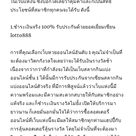
ในเว็บแห่งนี้ ซึ่งบอกได้เลยว่าคุ้มค่าและก็เป็นสิทธิ
ประโยชน์ที่สมาชิกทุกคนจะได้รับ ดังนี้
1.ชำระเงินจริง 100% รับประกันด้วยยอดเยี่ยมเซียน
lotto888
การที่คุณเลือกเว็บหวยออนไลน์อันดับ 1 คุณไม่จำเป็นที่
จะต้องมาวิตกกังวลใจเลยว่าจะได้รับเงินรางวัลช้า
เนื่องจากว่ากว่าที่กำลังจะได้เป็นเว็บสลากกินแบ่ง
ออนไลน์ชั้น 1 ได้นั้นมีการรับประกันจากเซียนสลากกิน
แบ่งออนไลน์ตัวจริง ที่มีการพิสูจน์แล้วว่าเว็บแห่งนี้มี
ความพร้อมและมีความสะดวกสบายให้กับสมาชิกอย่าง
แท้จริง และก็ชำระเงินรางวัลไม่ยั้ง เปิดให้บริการมา
ยาวนาน ก็เลยมั่นอกมั่นใจได้ว่าการซื้อลอตเตอรี่
ออนไลน์ที่เว็บแห่งนี้จะมีผลให้สมาชิกทุกท่านแฮปปี้กับ
การลุ้นลอตเตอรี่ลุ้นรางวัล โดยไม่จำเป็นที่จะต้องมา