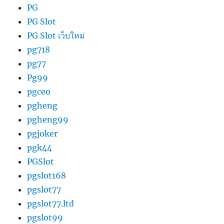
PG
PG Slot
PG Slot เว็บใหม่
pg718
pg77
Pg99
pgceo
pgheng
pgheng99
pgjoker
pgk44
PGSlot
pgslot168
pgslot77
pgslot77.ltd
pgslot99