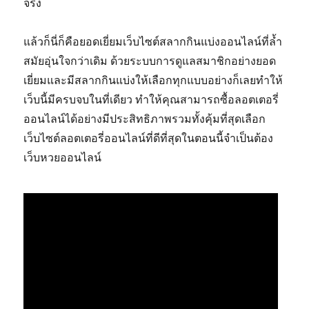
จริง
แล้วก็นี่ก็คือยอดเยี่ยมเว็บไซต์สลากกินแบ่งออนไลน์ที่ล้ำ
สมัยอุ่นใจกว่าเดิม ด้วยระบบการดูแลสมาชิกอย่างยอด
เยี่ยมและมีสลากกินแบ่งให้เลือกทุกแบบอย่างก็เลยทำให้
เว็บนี้มีครบจบในที่เดียว ทำให้คุณสามารถซื้อลอตเตอรี่
ออนไลน์ได้อย่างมีประสิทธิภาพรวมทั้งคุ้มที่สุดเลือก
เว็บไซต์ลอตเตอรี่ออนไลน์ที่ดีที่สุดในตอนนี้จำเป็นต้อง
เว็บหวยออนไลน์