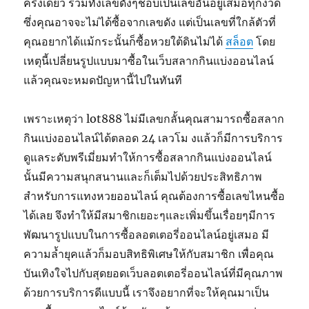
ครึ่งเดียว รวมทั้งเลขดังๆชอบเป็นเลขอั้นอยู่เสมอทุกงวด
ซึ่งคุณอาจจะไม่ได้ซื้อจากเลขดัง แต่เป็นเลขที่ใกล้ตัวที่
คุณอยากได้แม้กระนั้นก็ซื้อหวยใต้ดินไม่ได้
สล็อต
โดย
เหตุนี้เปลี่ยนรูปแบบมาซื้อในเว็บสลากกินแบ่งออนไลน์
แล้วคุณจะหมดปัญหานี้ไปในทันที
เพราะเหตุว่า lot888 ไม่มีเลขกลั้นคุณสามารถซื้อสลาก
กินแบ่งออนไลน์ได้ตลอด 24 เลวโม งแล้วก็มีการบริการ
ดูแลระดับพรีเมี่ยมทำให้การซื้อสลากกินแบ่งออนไลน์
นั้นมีความสนุกสนานและก็เต็มไปด้วยประสิทธิภาพ
สำหรับการแทงหวยออนไลน์ คุณต้องการซื้อเลขไหนซื้อ
ได้เลย จึงทำให้มีสมาชิกเยอะๆและเพิ่มขึ้นเรื่อยๆมีการ
พัฒนารูปแบบในการซื้อลอตเตอรี่ออนไลน์อยู่เสมอ มี
ความล้ำยุคแล้วก็มอบสิทธิพิเศษให้กับสมาชิก เพื่อคุณ
บันเทิงใจไปกับสุดยอดเว็บลอตเตอรี่ออนไลน์ที่มีคุณภาพ
ด้วยการบริการดีแบบนี้ เราจึงอยากที่จะให้คุณมาเป็น