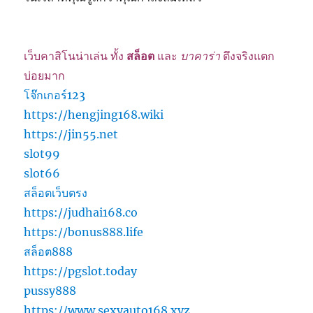
เว็บคาสิโนน่าเล่น ทั้ง
สล็อต
และ
บาคาร่า
ตึงจริงแตก
บ่อยมาก
โจ๊กเกอร์123
https://hengjing168.wiki
https://jin55.net
slot99
slot66
สล็อตเว็บตรง
https://judhai168.co
https://bonus888.life
สล็อต888
https://pgslot.today
pussy888
https://www.sexyauto168.xyz