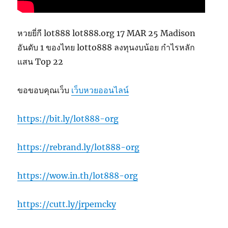
หวยยี่กี lot888 lot888.org 17 MAR 25 Madison
อันดับ 1 ของไทย lotto888 ลงทุนงบน้อย กำไรหลัก
แสน Top 22
ขอขอบคุณเว็บ
เว็บหวยออนไลน์
https://bit.ly/lot888-org
https://rebrand.ly/lot888-org
https://wow.in.th/lot888-org
https://cutt.ly/jrpemcky