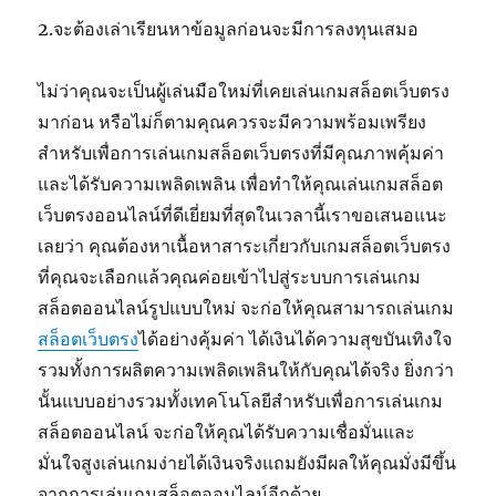
2.จะต้องเล่าเรียนหาข้อมูลก่อนจะมีการลงทุนเสมอ
ไม่ว่าคุณจะเป็นผู้เล่นมือใหม่ที่เคยเล่นเกมสล็อตเว็บตรง
มาก่อน หรือไม่ก็ตามคุณควรจะมีความพร้อมเพรียง
สำหรับเพื่อการเล่นเกมสล็อตเว็บตรงที่มีคุณภาพคุ้มค่า
และได้รับความเพลิดเพลิน เพื่อทำให้คุณเล่นเกมสล็อต
เว็บตรงออนไลน์ที่ดีเยี่ยมที่สุดในเวลานี้เราขอเสนอแนะ
เลยว่า คุณต้องหาเนื้อหาสาระเกี่ยวกับเกมสล็อตเว็บตรง
ที่คุณจะเลือกแล้วคุณค่อยเข้าไปสู่ระบบการเล่นเกม
สล็อตออนไลน์รูปแบบใหม่ จะก่อให้คุณสามารถเล่นเกม
สล็อตเว็บตรง
ได้อย่างคุ้มค่า ได้เงินได้ความสุขบันเทิงใจ
รวมทั้งการผลิตความเพลิดเพลินให้กับคุณได้จริง ยิ่งกว่า
นั้นแบบอย่างรวมทั้งเทคโนโลยีสำหรับเพื่อการเล่นเกม
สล็อตออนไลน์ จะก่อให้คุณได้รับความเชื่อมั่นและ
มั่นใจสูงเล่นเกมง่ายได้เงินจริงแถมยังมีผลให้คุณมั่งมีขึ้น
จากการเล่นเกมสล็อตออนไลน์อีกด้วย