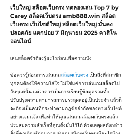
เว็บใหญ่ สล็อตเว็บตรง ทดลองเล่น Top 7 by
Carey สล็อตเว็บตรง amb888.win สล็อต
เว็บตรง เว็บไซต์ใหญ่ สล็อตเว็บใหญ่ มั่นคง
ปลอดภัย แตกบ่อย 7 มิถุนายน 2025 คาสิโน
ออนไลน์
เล่นสล็อตจำต้องรู้อะไรก่อนเพื่อความปัง
ข้อควรรู้ก่อนการเล่นเกม
สล็อตเว็บตรง
เป็นสิ่งที่สมาชิก
ทุกคนต้องให้ความใส่ใจ ไม่ใช่แค่การเล่นเกมสล็อตไป
วันๆแค่นั้น แต่ว่าควรเป็นการเรียนรู้ข้อมูลรวมทั้ง
ปรับปรุงความสามารถการบรรลุผลอยู่เป็นประจำ แล้วก็
จะต้องเป็นคนที่กระทำตามกฎข้อจำกัดของทางเว็บไซต์
อย่างแจ่มแจ้ง เพื่อทำให้คุณเล่นเกมสล็อตเว็บตรงแล้ว
ประสบความสำเร็จที่คุณตั้งมั่นไว้ได้ ด้วยเหตุผลดังกล่าว
สิ่งที่คุณต้องรู้ก่อนการเล่นเกมสล็อตเว็บตรงมีอะไรบ้าง