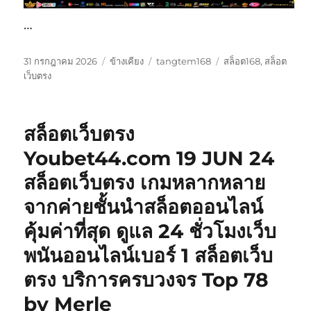
…
เขียน
รูป
หมวด
ป้าย
31 กรกฎาคม 2026
ข้างเคียง
tangtem168
สล็อต168
,
สล็อต
เมื่อ
แบบ
หมู่
กำกับ
เว็บตรง
เรื่อง
สล็อตเว็บตรง
Youbet44.com 19 JUN 24
สล็อตเว็บตรง เกมหลากหลาย
จากค่ายชั้นนำสล็อตออนไลน์
คุ้มค่าที่สุด ดูแล 24 ชั่วโมงเว็บ
พนันออนไลน์เบอร์ 1 สล็อตเว็บ
ตรง บริการครบวงจร Top 78
by Merle