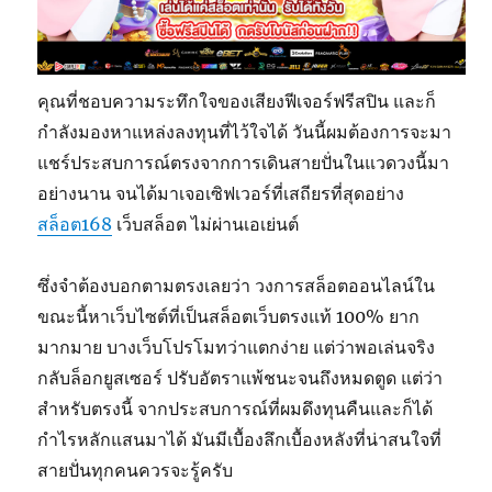
คุณที่ชอบความระทึกใจของเสียงฟีเจอร์ฟรีสปิน และก็
กำลังมองหาแหล่งลงทุนที่ไว้ใจได้ วันนี้ผมต้องการจะมา
แชร์ประสบการณ์ตรงจากการเดินสายปั่นในแวดวงนี้มา
อย่างนาน จนได้มาเจอเซิฟเวอร์ที่เสถียรที่สุดอย่าง
สล็อต168
เว็บสล็อต ไม่ผ่านเอเย่นต์
ซึ่งจำต้องบอกตามตรงเลยว่า วงการสล็อตออนไลน์ใน
ขณะนี้หาเว็บไซต์ที่เป็นสล็อตเว็บตรงแท้ 100% ยาก
มากมาย บางเว็บโปรโมทว่าแตกง่าย แต่ว่าพอเล่นจริง
กลับล็อกยูสเซอร์ ปรับอัตราแพ้ชนะจนถึงหมดตูด แต่ว่า
สำหรับตรงนี้ จากประสบการณ์ที่ผมดึงทุนคืนและก็ได้
กำไรหลักแสนมาได้ มันมีเบื้องลึกเบื้องหลังที่น่าสนใจที่
สายปั่นทุกคนควรจะรู้ครับ