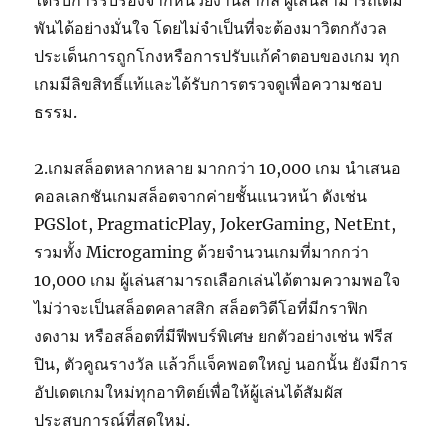
พันได้อย่างมั่นใจ โดยไม่จำเป็นที่จะต้องมาวิตกกังวล
ประเด็นการถูกโกงหรือการปรับแก้คำตอบของเกม ทุก
เกมมีลิขสิทธิ์แท้และได้รับการตรวจดูเพื่อความชอบ
ธรรม.
2.เกมสล็อตหลากหลาย มากกว่า 10,000 เกม นำเสนอ
คอลเลกชันเกมสล็อตจากค่ายชั้นแนวหน้า ดังเช่น
PGSlot, PragmaticPlay, JokerGaming, NetEnt,
รวมทั้ง Microgaming ด้วยจำนวนเกมที่มากกว่า
10,000 เกม ผู้เล่นสามารถเลือกเล่นได้ตามความพอใจ
ไม่ว่าจะเป็นสล็อตคลาสสิก สล็อตวิดีโอที่มีกราฟิก
งดงาม หรือสล็อตที่มีฟีพบร์พิเศษ ยกตัวอย่างเช่น ฟรีส
ปิน, ตัวคูณรางวัล แล้วก็แจ็คพอตใหญ่ นอกนั้น ยังมีการ
อัปเดตเกมใหม่ทุกอาทิตย์เพื่อให้ผู้เล่นได้สัมผัส
ประสบการณ์ที่สดใหม่.