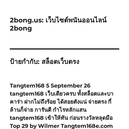
2bong.us: เว็บไซต์พนันออนไลน์
2bong
ป้ายกำกับ:
สล็อตเว็บตรง
Tangtem168 5 September 26
tangtem168 เว็บเดียวครบ ทั้งสล็อตและบา
คาร่า ฝากไม่ถึงร้อย ได้สอยตังแน่ จ่ายตรง กี่
ล้านก็จ่าย การันตี กำไรหลักแสน
tangtem168 เข้าให้ทัน ก่อนรางวัลหลุดมือ
Top 29 by Wilmer Tangtem168e.com