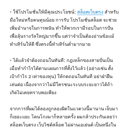
• ใช้โปรโมชั่นให้มีคุณประโยชน์:
สล็อตเว็บตรง
สำหรับ
มือใหม่หรือคนทุนน้อย การรับ โปรโมชั่นสล็อต จะช่วย
เพิ่มอำนาจในการพนัน ทำให้พวกเรามีรอบในการปั่น
เพื่อลุ้นรางวัลใหญ่มากขึ้น แต่ว่าจำเป็นต้องอ่านข้อแม้
ทำเทิร์นให้ดี ซึ่งตรงนี้ทำเทิร์นต่ำมากมาย
• ได้แล้วจำต้องถอนในทันที: กฎเหล็กของสายปั่นเป็น
เมื่อทำกำไรได้ตามแผนการที่ตั้งไว้แล้ว (อย่างเช่น ตั้ง
เป้ากำไร 2 เท่าของทุน) ให้กดถอนในทันที อย่าฝ่าฝืน
เล่นต่อ เนื่องจากว่าไม่มีใครชนะระบบระยะยาวได้ถ้า
เกิดไม่เคยทราบพอเพียง
จากการที่ผมได้ลองถูกลองผิดในแวดวงนี้มานาน เจ็บมา
ก็เยอะแยะ โดนโกงมาก็หลายครั้ง ผมกล้าประกันเลยว่า
สล็อตเว็บตรง เว็บไซต์สล็อต ไม่ผ่านเอเย่นต์ เป็นหนึ่งใน