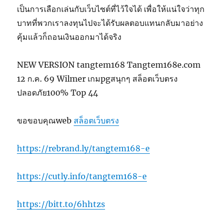
เป็นการเลือกเล่นกับเว็บไซต์ที่ไว้ใจได้ เพื่อให้แน่ใจว่าทุก
บาทที่พวกเราลงทุนไปจะได้รับผลตอบแทนกลับมาอย่าง
คุ้มแล้วก็ถอนเงินออกมาได้จริง
NEW VERSION tangtem168 Tangtem168e.com
12 ก.ค. 69 Wilmer เกมpgสนุกๆ สล็อตเว็บตรง
ปลอดภัย100% Top 44
ขอขอบคุณweb
สล็อตเว็บตรง
https://rebrand.ly/tangtem168-e
https://cutly.info/tangtem168-e
https://bitt.to/6hhtzs