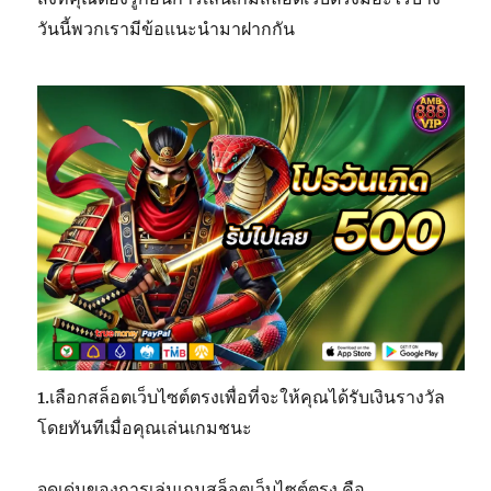
วันนี้พวกเรามีข้อแนะนำมาฝากกัน
1.เลือกสล็อตเว็บไซต์ตรงเพื่อที่จะให้คุณได้รับเงินรางวัล
โดยทันทีเมื่อคุณเล่นเกมชนะ
จุดเด่นของการเล่นเกมสล็อตเว็บไซต์ตรง คือ