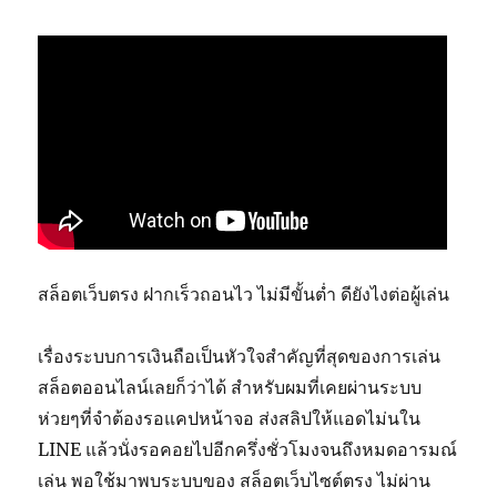
สล็อตเว็บตรง ฝากเร็วถอนไว ไม่มีขั้นต่ำ ดียังไงต่อผู้เล่น
เรื่องระบบการเงินถือเป็นหัวใจสำคัญที่สุดของการเล่น
สล็อตออนไลน์เลยก็ว่าได้ สำหรับผมที่เคยผ่านระบบ
ห่วยๆที่จำต้องรอแคปหน้าจอ ส่งสลิปให้แอดไม่นใน
LINE แล้วนั่งรอคอยไปอีกครึ่งชั่วโมงจนถึงหมดอารมณ์
เล่น พอใช้มาพบระบบของ สล็อตเว็บไซต์ตรง ไม่ผ่าน