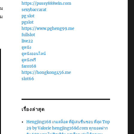
https://pussy888win.com
กม
sexybaccarat
าม
pg slot
pgslot
https://www.pgheng99.me
fullslot
live22
ดูหนัง
ดูหนังออนไลน์
ดูหนังฟรี
faro168
https://hongkong456.me
slot66
เรื่องล่าสุด
Hengjing168 เกมสล็อต ที่ผู้เล่นชื่นชอบ ที่สุด Top
29 by Valorie hengjing168d.com ทุกยอดฝาก