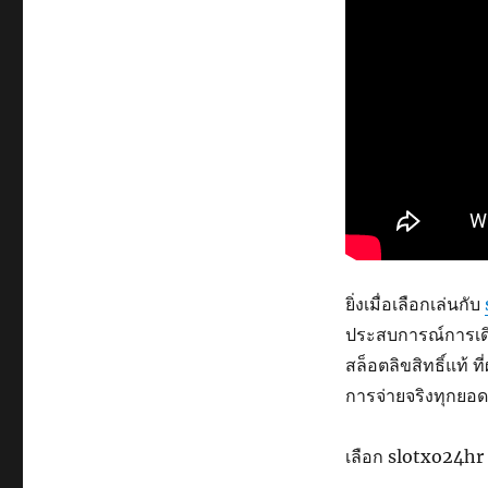
ยิ่งเมื่อเลือกเล่นกับ
ประสบการณ์การเดิมพ
สล็อตลิขสิทธิ์แท้ 
การจ่ายจริงทุกยอด
เลือก slotxo24hr เ