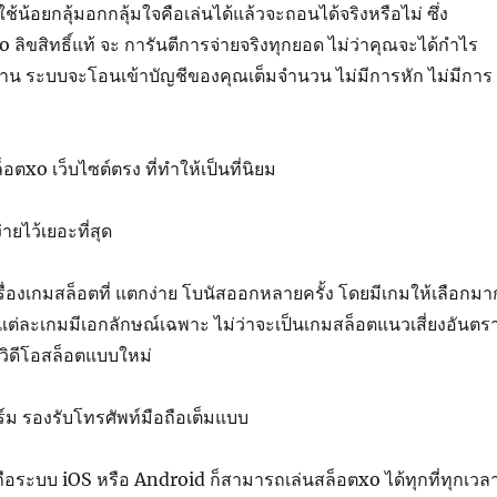
่ใช้น้อยกลุ้มอกกลุ้มใจคือเล่นได้แล้วจะถอนได้จริงหรือไม่ ซึ่ง
 ลิขสิทธิ์แท้ จะ การันตีการจ่ายจริงทุกยอด ไม่ว่าคุณจะได้กำไร
้าน ระบบจะโอนเข้าบัญชีของคุณเต็มจำนวน ไม่มีการหัก ไม่มีการ
ตxo เว็บไซต์ตรง ที่ทำให้เป็นที่นิยม
ยไว้เยอะที่สุด
เรื่องเกมสล็อตที่ แตกง่าย โบนัสออกหลายครั้ง โดยมีเกมให้เลือกมา
ม แต่ละเกมมีเอกลักษณ์เฉพาะ ไม่ว่าจะเป็นเกมสล็อตแนวเสี่ยงอันตร
อวิดีโอสล็อตแบบใหม่
์ม รองรับโทรศัพท์มือถือเต็มแบบ
อถือระบบ iOS หรือ Android ก็สามารถเล่นสล็อตxo ได้ทุกที่ทุกเวล