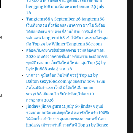
รับ 500 บาท ไม่ติดเทิร์น ยูสเดียว เล่นได้ทุกเกม
hengjing168 เกมสล็อตหลายร้อยแบบ 29 July
26
Tangtem168 5 September 26 tangtem168
เว็บเดียวครบ ทั้งสล็อตและบาคาร่า ฝากไม่ถึงร้อย
ได้สอยตังแน่ จ่ายตรง กี่ล้านก็จ่าย การันตี กำไร
ิด
หลักแสน tangtem168 เข้าให้ทัน ก่อนรางวัลหลุด
มือ Top 29 by Wilmer Tangtem168e.com
สล็อตเว็บตรง websiteแตกง่าย รวมสล็อตน่าเล่น
2026 เกมดังจากค่ายชั้นนำ พร้อมรายละเอียดครบ
ทุกมิติ casino เว็บเปิดใหม่ ใหม่ล่าสุด Top 54 by
Lyle jin888.asia 4 ส.ค. 26
บาคาร่า คู่มือเลือกเว็บไพ่ที่ควรรู้ Top 42 by
Dalton sexy168c.com ทุกยอดฝาก 10% ระบบ
อัตโนมัติเจ้าแรก เว็บดี มีโต๊ะให้เลือกเยอะ
sexy168 เปิดเกมไว รับโปรใหญ่ไปเลย 10
าน
กรกฎาคม 2026
Jinda55 jin55.guru 11 July 69 jinda55 ศูนย์
รวมเกมยอดนิยมแห่งยุคใหม่ สมาชิกใหม่รับ 100%
ได้เงินเร็ว เข้าใจง่าย จุดหมายของสายเกมทั่วโลก
jinda55 เข้าร่วมวันนี้ รวยทันที Top 21 by Renee