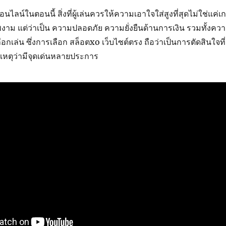
ไลน์ในตอนนี้ สิ่งที่ผู้เล่นควรให้ความเอาใจใส่สูงที่สุดไม่ใช่แค่เ
าพงาม แต่ว่าเป็น ความปลอดภัย ความยั่งยืนด้านการเงิน รวมทั้งคว
ลือกเล่น ซึ่งการเลือก สล็อตxo เว็บไซต์ตรง ถือว่าเป็นการตัดสินใจที่
เหตุว่ามีจุดเด่นหลายประการ