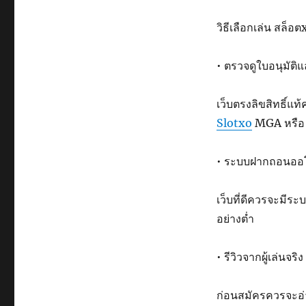
วิธีเลือกเล่น สล็อต
• ตรวจดูใบอนุมัติแ
เว็บตรงลิขสิทธิ์แ
Slotxo
MGA หรือ Ga
• ระบบฝากถอนออโต
เว็บที่ดีควรจะมีร
อย่างต่ำ
• รีวิวจากผู้เล่นจริง
ก่อนสมัครควรจะอ่า