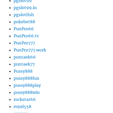
pgslot99
pgslot99.in
pgslotfish
pokebet88
PunPro66
PunPro66.tv
PunPro777
PunPro777.work
puntaek66
puntaek77
Pussy888
pussy888fun
pussy888play
pussy888win
rockstar66
royal558