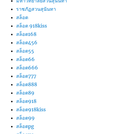
มหาวิทยาลัยสวนสุนันทา
ราชภัฏสวนสุนันทา
สล็อต
สล็อต 918kiss
สล็อต168
สล็อต456
สล็อต55
สล็อต66
สล็อต666
สล็อต777
สล็อต888
สล็อต89
สล็อต918
สล็อต918kiss
สล็อต99
สล็อตpg