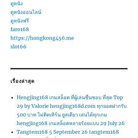
ดูหนัง
ดูหนังออนไลน์
ดูหนังฟรี
faro168
https://hongkong456.me
slot66
เรื่องล่าสุด
Hengjing168 เกมสล็อต ที่ผู้เล่นชื่นชอบ ที่สุด Top
29 by Valorie hengjing168d.com ทุกยอดฝากรับ
500 บาท ไม่ติดเทิร์น ยูสเดียว เล่นได้ทุกเกม
hengjing168 เกมสล็อตหลายร้อยแบบ 29 July 26
Tangtem168 5 September 26 tangtem168