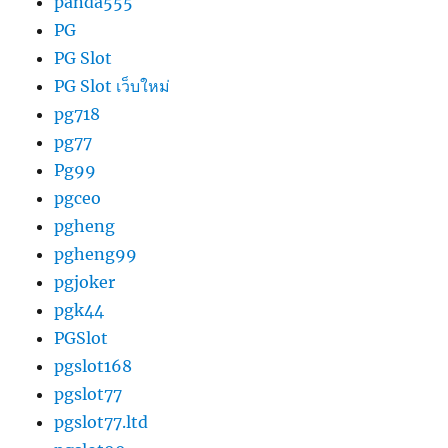
panda555
PG
PG Slot
PG Slot เว็บใหม่
pg718
pg77
Pg99
pgceo
pgheng
pgheng99
pgjoker
pgk44
PGSlot
pgslot168
pgslot77
pgslot77.ltd