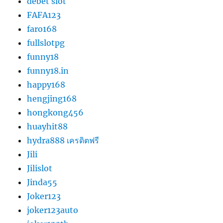
debet slot
FAFA123
faro168
fullslotpg
funny18
funny18.in
happy168
hengjing168
hongkong456
huayhit88
hydra888 เครดิตฟรี
Jili
Jilislot
Jinda55
Joker123
joker123auto