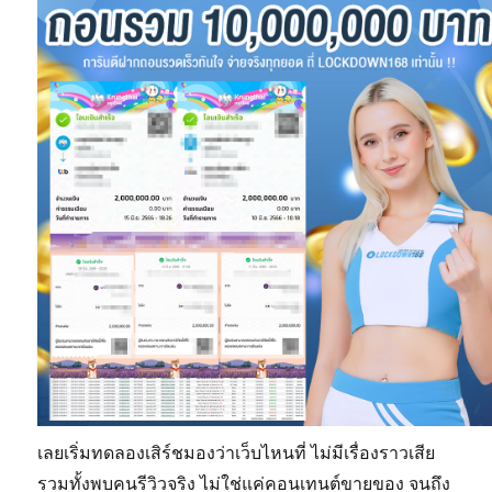
เลยเริ่มทดลองเสิร์ชมองว่าเว็บไหนที่ ไม่มีเรื่องราวเสีย
รวมทั้งพบคนรีวิวจริง ไม่ใช่แค่คอนเทนต์ขายของ จนถึง