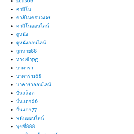
zeus66
คาสิโน
คาสิโนครบวงจร
คาสิโนออนไลน์
ดูหนัง
ดูหนังออนไลน์
ถูกหวย88
ทางเข้าpg
บาคาร่า
บาคาร่า168
บาคาร่าออนไลน์
ปั่นสล็อต
ปั่นแตก66
ปั่นแตก77
พนันออนไลน์
พุซซี่888