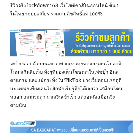
รีวิวจริง lockdown168 เว็บไซต์คาสิโนออนไลน์ ชั้น 1
ในไทย ระบบเสถียร รวมเกมลิขสิทธิ์แท้ 100%
จะต้องออกตัวก่อนเลยว่าพวกเราเคยทดลองเล่นเว็บคาสิ
โนมาเกินสิบเว็บ ทั้งๆที่มองเห็นโฆษณาในเฟซบุ๊ก อินส
ตาแกรม และแม้กระทั้งใน TikTok บางเว็บตอนแรกดูดี
นะ แต่พอเพียงเล่นไปสักพักเริ่มรู้สึกได้เลยว่า เสมือนโดน
หลอก เกมกระตุก ฝากเงินเข้าเร็ว แต่ถอนนี่เสมือนวิ่ง
ตามเงิน