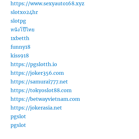
https://www.sexyauto168.xyz
slotxo24hr
slotpg
หนังโป๊ไทย
1xbetth
funny18
kiss918
https://pgslotth.io
https://joker356.com
https://samurai777.net
https://tokyoslot88.com
https://betwayvietnam.com
https://jokerasia.net
pgslot
pgslot