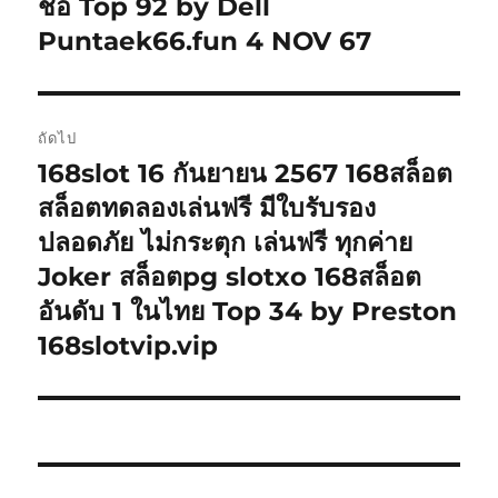
ชื่อ Top 92 by Dell
Puntaek66.fun 4 NOV 67
ถัดไป
168slot 16 กันยายน 2567 168สล็อต
เรื่อง
ต่อ
สล็อตทดลองเล่นฟรี มีใบรับรอง
ไป:
ปลอดภัย ไม่กระตุก เล่นฟรี ทุกค่าย
Joker สล็อตpg slotxo 168สล็อต
อันดับ 1 ในไทย Top 34 by Preston
168slotvip.vip