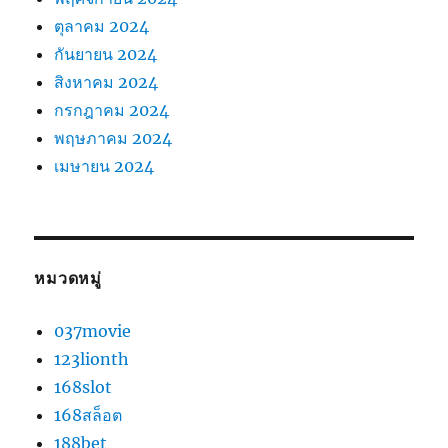
ตุลาคม 2024
กันยายน 2024
สิงหาคม 2024
กรกฎาคม 2024
พฤษภาคม 2024
เมษายน 2024
หมวดหมู่
037movie
123lionth
168slot
168สล็อต
188bet