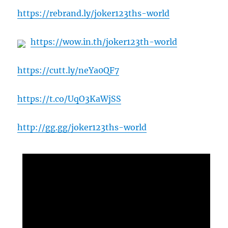
https://rebrand.ly/joker123ths-world
https://wow.in.th/joker123th-world
https://cutt.ly/neYa0QF7
https://t.co/UqO3KaWjSS
http://gg.gg/joker123ths-world