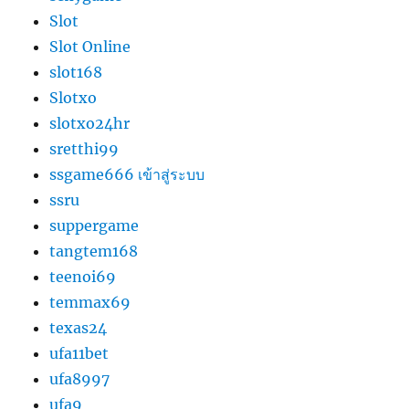
Slot
Slot Online
slot168
Slotxo
slotxo24hr
sretthi99
ssgame666 เข้าสู่ระบบ
ssru
suppergame
tangtem168
teenoi69
temmax69
texas24
ufa11bet
ufa8997
ufa9