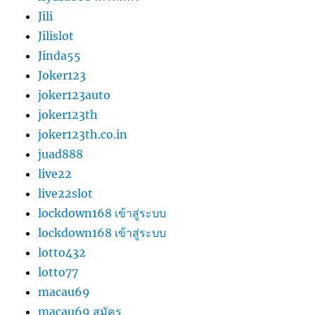
Jili
Jilislot
Jinda55
Joker123
joker123auto
joker123th
joker123th.co.in
juad888
live22
live22slot
lockdown168 เข้าสู่ระบบ
lockdown168 เข้าสู่ระบบ
lotto432
lotto77
macau69
macau69 สมัคร