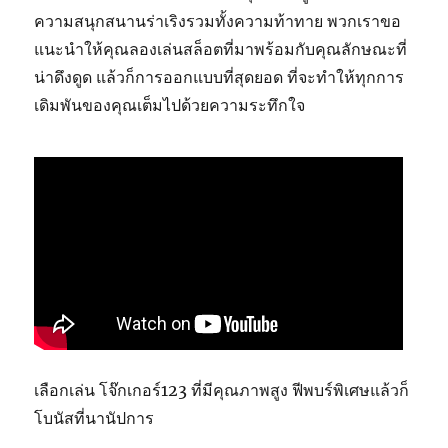
ความสนุกสนานร่าเริงรวมทั้งความท้าทาย พวกเราขอ
แนะนำให้คุณลองเล่นสล็อตที่มาพร้อมกับคุณลักษณะที่
น่าดึงดูด แล้วก็การออกแบบที่สุดยอด ที่จะทำให้ทุกการ
เดิมพันของคุณเต็มไปด้วยความระทึกใจ
เลือกเล่น โจ๊กเกอร์123 ที่มีคุณภาพสูง ฟีพบร์พิเศษแล้วก็
โบนัสที่นานัปการ