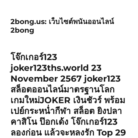
2bong.us: เว็บไซต์พนันออนไลน์
2bong
โจ๊กเกอร์123
joker123ths.world 23
November 2567 joker123
สล็อตออนไลน์มาตรฐานโลก
เกมใหม่JOKER เงินชัวร์ พร้อม
เปย์กระหน่ำกีฬา สล็อต ยิงปลา
คาสิโน ป๊อกเด้ง โจ๊กเกอร์123
ลองก่อน แล้วจะหลงรัก Top 29