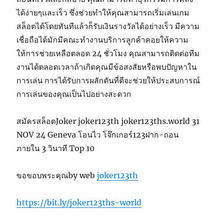
ได้ง่ายๆและเร็ว ซึ่งช่วยทำให้คุณสามารถเริ่มเล่นเกม
สล็อตได้โดยทันทีแล้วก็รับเงินรางวัลได้อย่างเร็ว มีความ
เชื่อถือได้มักมีคณะทำงานบริการลูกค้าคอยให้ความ
ให้การช่วยเหลือตลอด 24 ชั่วโมง คุณสามารถติดต่อทีม
งานได้ตลอดเวลาถ้าเกิดคุณมีข้อสงสัยหรือพบปัญหาใน
การเล่น การได้รับการผลักดันที่ดีจะช่วยให้ประสบการณ์
การเล่นของคุณเป็นไปอย่างสะดวก
สมัครสล็อตJoker joker123th joker123ths.world 31
NOV 24 Geneva โอนไว โจ๊กเกอร์123ฝาก-ถอน
ภายใน 3 วินาที Top 10
ขอขอบพระคุณby web
joker123th
https://bit.ly/joker123ths-world