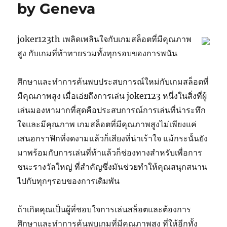
by Geneva
joker123th เพลิดเพลินใจกับเกมสล็อตที่มีคุณภาพ
สูง กับเกมที่ท้าทายรวมทั้งทุกรอบของการพนัน
ศึกษาและทำการค้นพบประสบการณ์ใหม่กับเกมสล็อตที่
มีคุณภาพสูง เมื่อเอ่ยถึงการเล่น joker123 หนึ่งในสิ่งที่ผู้
เล่นมองหามากที่สุดคือประสบการณ์การเล่นที่น่าระทึก
ใจและมีคุณภาพ เกมสล็อตที่มีคุณภาพสูงไม่เพียงแค่
เสนอกราฟิกที่งดงามแล้วก็เสียงที่น่าเร้าใจ แม้กระนั้นยัง
มาพร้อมกับการเล่นที่ท้าแล้วก็ช่องทางสำหรับเพื่อการ
ชนะรางวัลใหญ่ ที่สำคัญซึ่งมันช่วยทำให้คุณสนุกสนาน
ไปกับทุกๆรอบของการเดิมพัน
ถ้าเกิดคุณเป็นผู้ที่ชอบใจการเล่นสล็อตและต้องการ
ศึกษาและทำการค้นพบเกมที่มีคุณภาพสูง ที่ให้อีกทั้ง