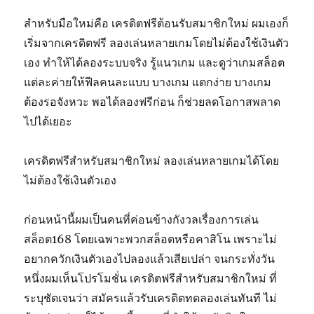
สำหรับมือใหม่คือ เครดิตฟรีต้อนรับสมาชิกใหม่ ผมเองก็
เริ่มจากเครดิตฟรี ลองเล่นหลายเกมโดยไม่ต้องใช้เงินตัว
เอง ทำให้ได้ลองระบบจริง รู้แนวเกม และดูว่าเกมสล็อต
แต่ละค่ายให้ฟีลคนละแบบ บางเกม แตกง่าย บางเกม
ต้องรอจังหวะ พอได้ลองฟรีก่อน ก็ช่วยลดโอกาสพลาด
ไปได้เยอะ
เครดิตฟรีสำหรับสมาชิกใหม่ ลองเล่นหลายเกมได้โดย
ไม่ต้องใช้เงินตัวเอง
ก่อนหน้านี้ผมเป็นคนที่ค่อนข้างกังวลเรื่องการเล่น
สล็อต168 โดยเฉพาะพวกสล็อตหรือคาสิโน เพราะไม่
อยากควักเงินตัวเองไปลองแล้วเสียเปล่า จนกระทั่งวัน
หนึ่งผมเห็นโปรโมชั่น เครดิตฟรีสำหรับสมาชิกใหม่ ที่
ระบุชัดเจนว่า สมัครแล้วรับเครดิตทดลองเล่นทันที ไม่