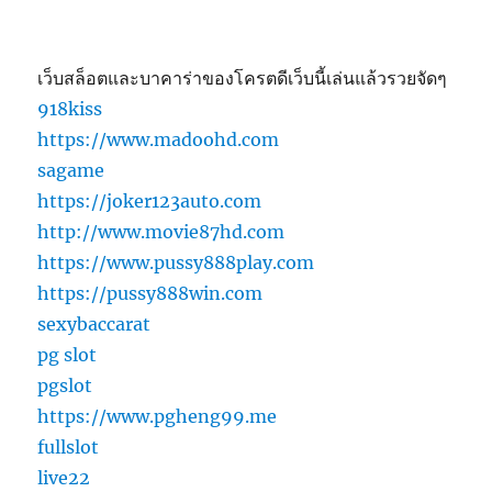
เว็บสล็อตและบาคาร่าของโครตดีเว็บนี้เล่นแล้วรวยจัดๆ
918kiss
https://www.madoohd.com
sagame
https://joker123auto.com
http://www.movie87hd.com
https://www.pussy888play.com
https://pussy888win.com
sexybaccarat
pg slot
pgslot
https://www.pgheng99.me
fullslot
live22