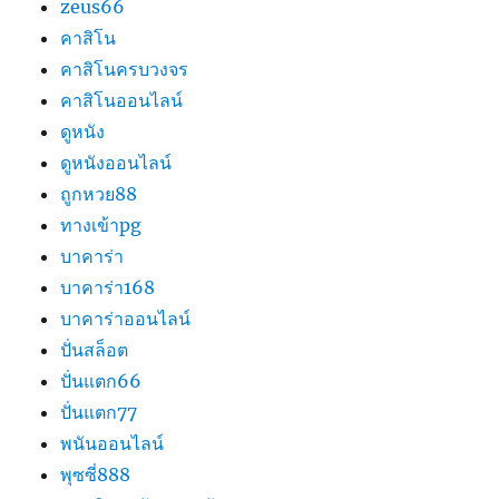
zeus66
คาสิโน
คาสิโนครบวงจร
คาสิโนออนไลน์
ดูหนัง
ดูหนังออนไลน์
ถูกหวย88
ทางเข้าpg
บาคาร่า
บาคาร่า168
บาคาร่าออนไลน์
ปั่นสล็อต
ปั่นแตก66
ปั่นแตก77
พนันออนไลน์
พุซซี่888