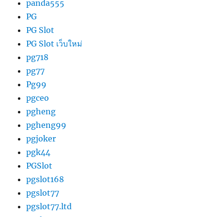
panda555
PG
PG Slot
PG Slot เว็บใหม่
pg718
pg77
Pg99
pgceo
pgheng
pgheng99
pgjoker
pgk44
PGSlot
pgslot168
pgslot77
pgslot77.ltd