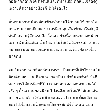
ต้องฝากก่อนก็ได้ ตรงนี้แหละที่ทำให้ผมตัดสินใจลองดู
เพราะคิดว่าอย่างน้อยก็ ไม่เสียอะไร
ขั้นตอนการสมัครค่อนข้างทำตามได้สบาย ใช้เวลาไม่
นาน พอลงทะเบียนเสร็จ เครดิตก็ถูกเติมเข้ามาในบัญชี
ทันที ความรู้สึกแรกคือ โอเค อย่างนี้ค่อยน่าลองหน่อย
เพราะมันเป็นเงินที่เว็บให้มา ไม่ใช่เงินในกระเป๋าเราเอง
ผมเลยเริ่มทดลองเล่นหลายเกมแบบ ไม่ต้องกังวลเรื่อง
ขาดทุน
ผมเริ่มจากเกมสล็อตก่อน เพราะเป็นแนวที่เข้าใจง่าย ไม่
ต้องคิดเยอะ แค่เลือกเกม กดสปิน แล้วลุ้นผลลัพธ์ ข้อดี
ของการใช้เครดิตฟรีคือ เราสามารถลองหลายเกมได้
จริง ๆ ตั้งแต่เกมยอดนิยม ไปจนถึงเกมใหม่ที่ไม่เคยเล่น
มาก่อน ปกติถ้าใช้เงินตัวเอง ผมคงไม่กล้าเสี่ยงเปิดเกม
ลองไปเรื่อยแบบนี้ แต่พอเป็นเครดิตฟรี ก็เล่นได้แบบ