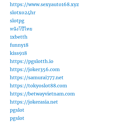
https://www.sexyauto168.xyz
slotxo24hr
slotpg
หนังโป๊ไทย
1xbetth
funny18
kiss918
https://pgslotth.io
https://joker356.com
https://samurai777.net
https://tokyoslot88.com
https://betwayvietnam.com
https://jokerasia.net
pgslot
pgslot