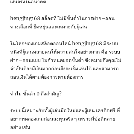
เงินจริงในอนาคต
hengjing168 สล็อตที่ ไม่มีขั้นต่ำในการฝาก–ถอน
ทางเลือกที่ ยืดหยุ่นและเหมาะกับผู้เล่น
ในโลกของเกมสล็อตออนไลน์ hengjing168 มีระบบ
หนึ่งที่ผู้เล่นหลายคนให้ความสนใจอย่างมาก คือ ระบบ
ฝาก–ถอนแบบ ไม่กำหนดยอดขั้นต่ำ ซึ่งหมายถึงคุณไม่
จำเป็นต้องมีเงินมากก่อนจึงจะเริ่มเล่นได้ และสามารถ
ถอนเงินได้ตามต้องการตามต้องการ
ทำไม ขั้นต่ำ 0 ถึงสำคัญ?
ระบบนี้เหมาะกับทั้งผู้เล่นมือใหม่และผู้เล่น เครดิตฟรี ที่
อยากทดลองเกมก่อนลงทุนจริง ๆ เพราะมีข้อดีหลาย
อย่าง เช่น