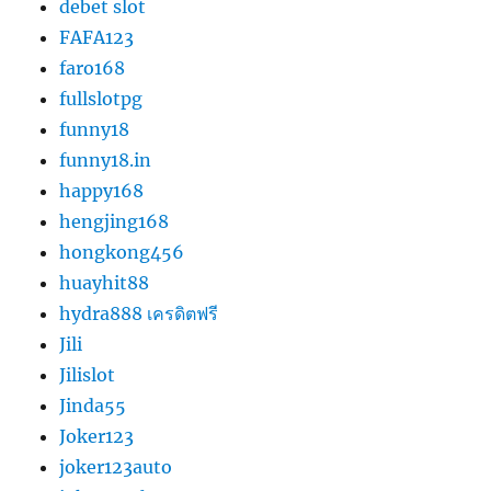
debet slot
FAFA123
faro168
fullslotpg
funny18
funny18.in
happy168
hengjing168
hongkong456
huayhit88
hydra888 เครดิตฟรี
Jili
Jilislot
Jinda55
Joker123
joker123auto