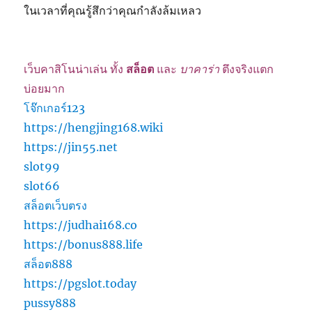
ในเวลาที่คุณรู้สึกว่าคุณกำลังล้มเหลว
เว็บคาสิโนน่าเล่น ทั้ง
สล็อต
และ
บาคาร่า
ตึงจริงแตก
บ่อยมาก
โจ๊กเกอร์123
https://hengjing168.wiki
https://jin55.net
slot99
slot66
สล็อตเว็บตรง
https://judhai168.co
https://bonus888.life
สล็อต888
https://pgslot.today
pussy888