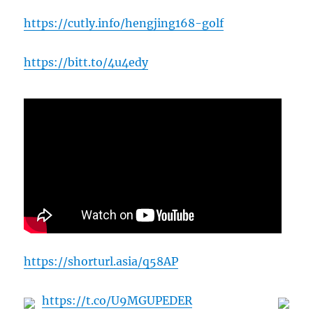
https://cutly.info/hengjing168-golf
https://bitt.to/4u4edy
https://shorturl.asia/q58AP
https://t.co/U9MGUPEDER