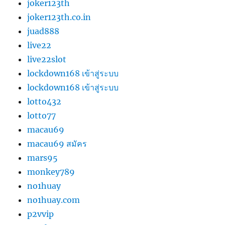
joker123th
joker123th.co.in
juad888
live22
live22slot
lockdown168 เข้าสู่ระบบ
lockdown168 เข้าสู่ระบบ
lotto432
lotto77
macau69
macau69 สมัคร
mars95
monkey789
no1huay
no1huay.com
p2vvip