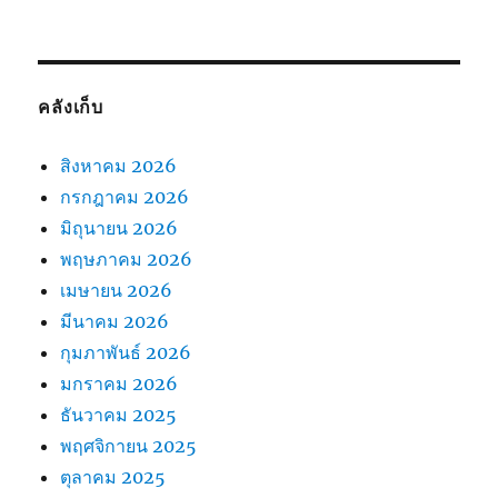
คลังเก็บ
สิงหาคม 2026
กรกฎาคม 2026
มิถุนายน 2026
พฤษภาคม 2026
เมษายน 2026
มีนาคม 2026
กุมภาพันธ์ 2026
มกราคม 2026
ธันวาคม 2025
พฤศจิกายน 2025
ตุลาคม 2025