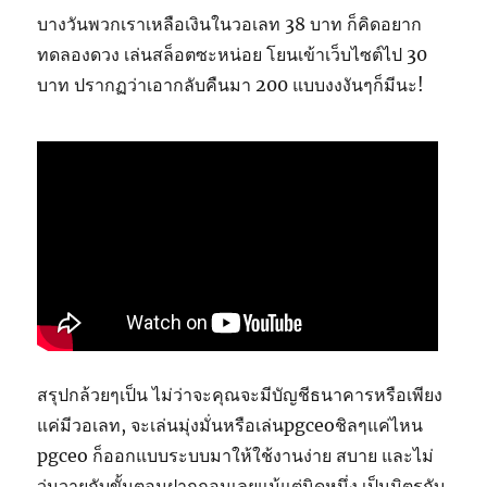
บางวันพวกเราเหลือเงินในวอเลท 38 บาท ก็คิดอยาก
ทดลองดวง เล่นสล็อตซะหน่อย โยนเข้าเว็บไซต์ไป 30
บาท ปรากฏว่าเอากลับคืนมา 200 แบบงงงันๆก็มีนะ!
สรุปกล้วยๆเป็น ไม่ว่าจะคุณจะมีบัญชีธนาคารหรือเพียง
แค่มีวอเลท, จะเล่นมุ่งมั่นหรือเล่นpgceoชิลๆแค่ไหน
pgceo ก็ออกแบบระบบมาให้ใช้งานง่าย สบาย และไม่
วุ่นวายกับขั้นตอนฝากถอนเลยแม้แต่นิดหนึ่ง เป็นมิตรกับ