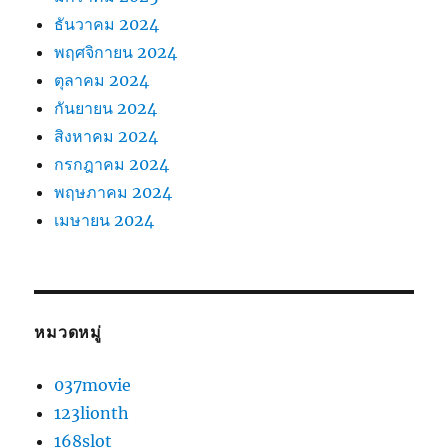
ธันวาคม 2024
พฤศจิกายน 2024
ตุลาคม 2024
กันยายน 2024
สิงหาคม 2024
กรกฎาคม 2024
พฤษภาคม 2024
เมษายน 2024
หมวดหมู่
037movie
123lionth
168slot