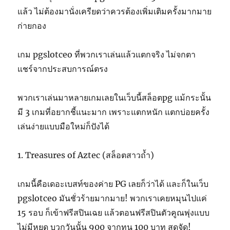
แล้ว ไม่ต้องมานั่งเครียดว่าควรต้องเพิ่มเติมครั้งมากมาย
ก่ายกอง
เกม pgslotceo ที่พวกเราเล่นแล้วแตกจริง ไม่จกตา
แชร์จากประสบการณ์ตรง
พวกเราเล่นมาหลายเกมเลยในเว็บนี้สล็อตpg แม้กระนั้น
มี 3 เกมที่อยากชี้แนะมาก เพราะแตกหนัก แตกบ่อยครั้ง
เล่นง่ายแบบมือใหม่ก็ปังได้
1. Treasures of Aztec (สล็อตสาวถ้ำ)
เกมนี้คือเดอะเบสท์ของค่าย PG เลยก็ว่าได้ และก็ในเว็บ
pgslotceo มันชั่วร้ายมากมาย! พวกเราเคยหมุนไปแค่
15 รอบ ก็เข้าฟรีสปินเฉย แล้วตอนฟรีสปินตัวคูณพุ่งแบบ
ไม่มีหยุด บวกวันนั้น 900 จากทุน 100 บาท สุดจัด!