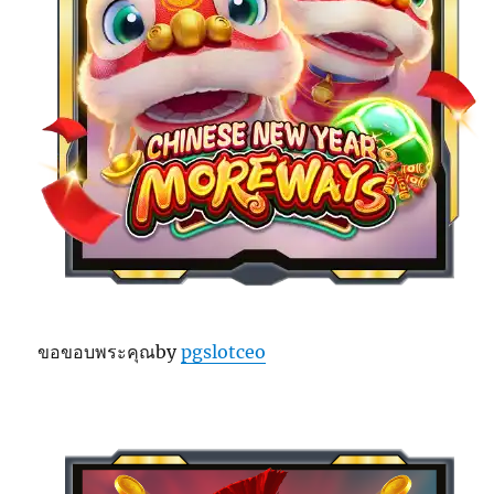
ขอขอบพระคุณby
pgslotceo