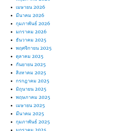
เมษายน 2026
มีนาคม 2026
กุมภาพันธ์ 2026
มกราคม 2026
ธันวาคม 2025
พฤศจิกายน 2025
ตุลาคม 2025
กันยายน 2025
สิงหาคม 2025
กรกฎาคม 2025
มิถุนายน 2025
พฤษภาคม 2025
เมษายน 2025
มีนาคม 2025
กุมภาพันธ์ 2025
มกราคม 2025