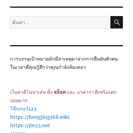
ค้นห
ค้นหา:
การบรรลุเป้าหมายมักมีสาเหตุมาจากการยืนยันตัวตน
ในเวลาที่คุณรู้สึกว่าคุณกำลังล้มเหลว
เว็บคาสิโนน่าเล่น ทั้ง
สล็อต
และ
บาคาร่า
ตึงจริงแตก
บ่อยมาก
โจ๊กเกอร์123
https://hengjing168.wiki
https://jin55.net