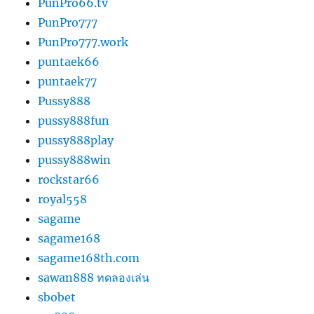
PunPro66.tv
PunPro777
PunPro777.work
puntaek66
puntaek77
Pussy888
pussy888fun
pussy888play
pussy888win
rockstar66
royal558
sagame
sagame168
sagame168th.com
sawan888 ทดลองเล่น
sbobet