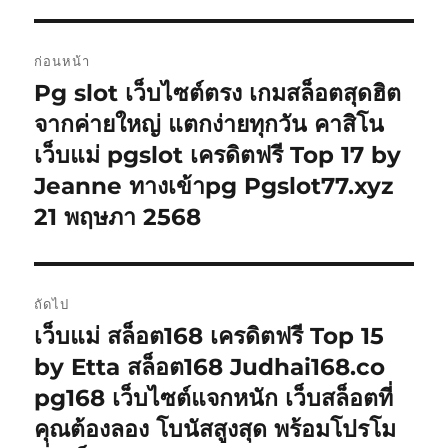
แนะแนว
ก่อนหน้า
เรื่อง
Pg slot เว็บไซต์ตรง เกมสล็อตสุดฮิต
เรื่อง
ก่อน
จากค่ายใหญ่ แตกง่ายทุกวัน คาสิโน
หน้า:
เว็บแม่ pgslot เครดิตฟรี Top 17 by
Jeanne ทางเข้าpg Pgslot77.xyz
21 พฤษภา 2568
ถัดไป
เว็บแม่ สล็อต168 เครดิตฟรี Top 15
เรื่อง
ต่อ
by Etta สล็อต168 Judhai168.co
ไป:
pg168 เว็บไซต์แจกหนัก เว็บสล็อตที่
คุณต้องลอง โบนัสสูงสุด พร้อมโปรโม