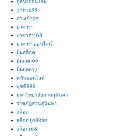
ดูหนังออนไลน์
ถูกหวย88
ทางเข้าpg
บาคาร่า
บาคาร่า168
บาคาร่าออนไลน์
ปั่นสล็อต
ปั่นแตก66
ปั่นแตก77
พนันออนไลน์
พุซซี่888
มหาวิทยาลัยสวนสุนันทา
ราชภัฏสวนสุนันทา
สล็อต
สล็อต 918kiss
สล็อต168