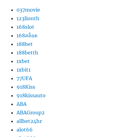
037movie
123lionth
168slot
168สล็อต
188bet
188betth
1xbet
1xbit1
77UFA
918Kiss
918kissauto
ABA
ABAGroup2
allbet24hr
alot66