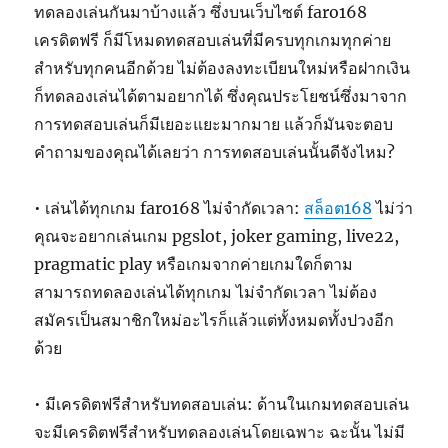
ทดลองเล่นกันมาบ้างแล้ว ซึ่งบนเว็บไซต์ faro168
เครดิตฟรี ก็มีโหมดทดสอบเล่นที่มีครบทุกเกมทุกค่าย
สำหรับทุกคนอีกด้วย ไม่ต้องลงทะเบียนใหม่หรือฝากเงิน
ก็ทดลองเล่นได้ตามอยากได้ ซึ่งคุณประโยชน์ซึ่งมาจาก
การทดสอบเล่นก็มีเยอะแยะมากมาย แล้วก็มันจะตอบ
คำถามของคุณได้เลยว่า การทดสอบเล่นนั้นดีจังไหม?
• เล่นได้ทุกเกม faro168 ไม่จำกัดเวลา:
สล็อต168
ไม่ว่า
คุณจะอยากเล่นเกม pgslot, joker gaming, live22,
pragmatic play หรือเกมจากค่ายเกมใดก็ตาม
สามารถทดลองเล่นได้ทุกเกม ไม่จำกัดเวลา ไม่ต้อง
สมัครเป็นสมาชิกใหม่อะไรก็แล้วแต่ทั้งหมดทั้งปวงอีก
ด้วย
• มีเครดิตฟรีสำหรับทดสอบเล่น: ด้านในเกมทดสอบเล่น
จะมีเครดิตฟรีสำหรับทดลองเล่นโดยเฉพาะ ฉะนั้น ไม่มี