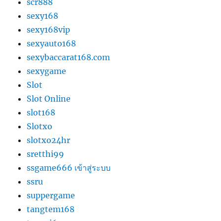
scr888
sexy168
sexy168vip
sexyauto168
sexybaccarat168.com
sexygame
Slot
Slot Online
slot168
Slotxo
slotxo24hr
sretthi99
ssgame666 เข้าสู่ระบบ
ssru
suppergame
tangtem168