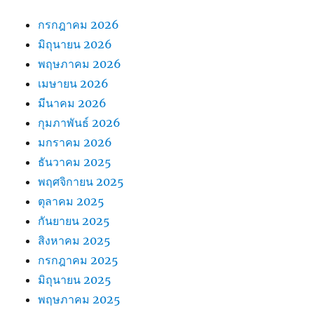
กรกฎาคม 2026
มิถุนายน 2026
พฤษภาคม 2026
เมษายน 2026
มีนาคม 2026
กุมภาพันธ์ 2026
มกราคม 2026
ธันวาคม 2025
พฤศจิกายน 2025
ตุลาคม 2025
กันยายน 2025
สิงหาคม 2025
กรกฎาคม 2025
มิถุนายน 2025
พฤษภาคม 2025