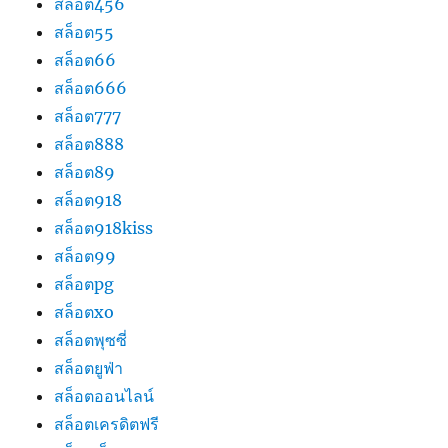
สล็อต456
สล็อต55
สล็อต66
สล็อต666
สล็อต777
สล็อต888
สล็อต89
สล็อต918
สล็อต918kiss
สล็อต99
สล็อตpg
สล็อตxo
สล็อตพุซซี่
สล็อตยูฟ่า
สล็อตออนไลน์
สล็อตเครดิตฟรี