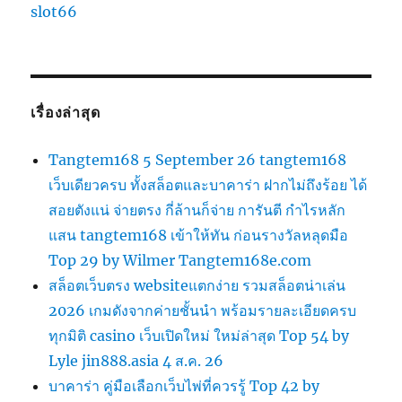
slot66
เรื่องล่าสุด
Tangtem168 5 September 26 tangtem168
เว็บเดียวครบ ทั้งสล็อตและบาคาร่า ฝากไม่ถึงร้อย ได้
สอยตังแน่ จ่ายตรง กี่ล้านก็จ่าย การันตี กำไรหลัก
แสน tangtem168 เข้าให้ทัน ก่อนรางวัลหลุดมือ
Top 29 by Wilmer Tangtem168e.com
สล็อตเว็บตรง websiteแตกง่าย รวมสล็อตน่าเล่น
2026 เกมดังจากค่ายชั้นนำ พร้อมรายละเอียดครบ
ทุกมิติ casino เว็บเปิดใหม่ ใหม่ล่าสุด Top 54 by
Lyle jin888.asia 4 ส.ค. 26
บาคาร่า คู่มือเลือกเว็บไพ่ที่ควรรู้ Top 42 by