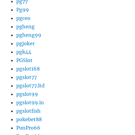
pg77
Pg99
pgceo
pgheng
pgheng99
pgjoker
pgk44
PGSlot
pgslot168
pgslot77
pgslot77.ltd
pgslot99
pgslot99.in
pgslotfish
pokebet88
PunPro66