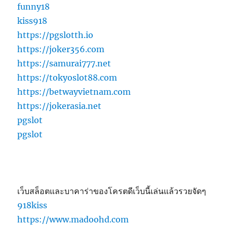
funny18
kiss918
https://pgslotth.io
https://joker356.com
https://samurai777.net
https://tokyoslot88.com
https://betwayvietnam.com
https://jokerasia.net
pgslot
pgslot
เว็บสล็อตและบาคาร่าของโครตดีเว็บนี้เล่นแล้วรวยจัดๆ
918kiss
https://www.madoohd.com