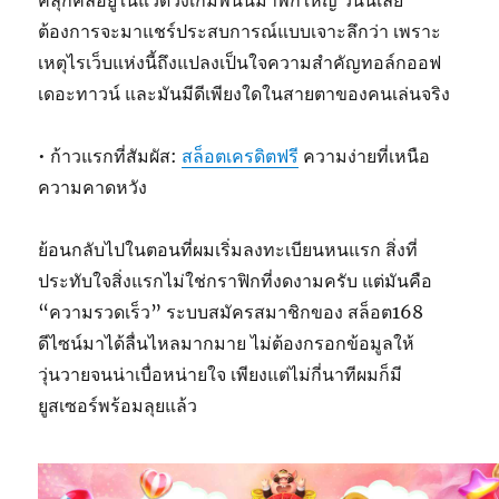
คลุกคลีอยู่ในแวดวงเกมพนันมาพักใหญ่ วันนี้เลย
ต้องการจะมาแชร์ประสบการณ์แบบเจาะลึกว่า เพราะ
เหตุไรเว็บแห่งนี้ถึงแปลงเป็นใจความสำคัญทอล์กออฟ
เดอะทาวน์ และมันมีดีเพียงใดในสายตาของคนเล่นจริง
• ก้าวแรกที่สัมผัส:
สล็อตเครดิตฟรี
ความง่ายที่เหนือ
ความคาดหวัง
ย้อนกลับไปในตอนที่ผมเริ่มลงทะเบียนหนแรก สิ่งที่
ประทับใจสิ่งแรกไม่ใช่กราฟิกที่งดงามครับ แต่มันคือ
“ความรวดเร็ว” ระบบสมัครสมาชิกของ สล็อต168
ดีไซน์มาได้ลื่นไหลมากมาย ไม่ต้องกรอกข้อมูลให้
วุ่นวายจนน่าเบื่อหน่ายใจ เพียงแต่ไม่กี่นาทีผมก็มี
ยูสเซอร์พร้อมลุยแล้ว