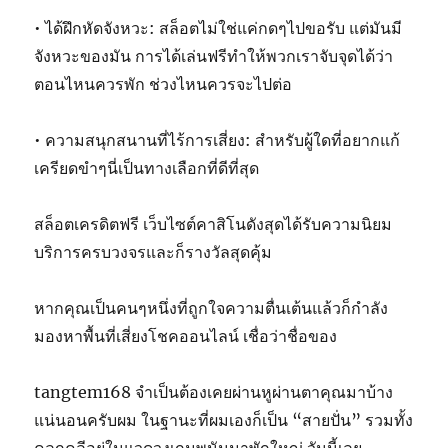
• ได้ฝึกหัดจังหวะ: สล็อตไม่ใช่แค่กดๆไปขอรับ แต่มันมี
จังหวะของมัน การได้เล่นฟรีทำให้พวกเราจับจุดได้ว่า
ตอนไหนควรพัก ช่วงไหนควรจะไปต่อ
• ความสนุกสนานที่ไร้การเสี่ยง: สำหรับผู้ใดที่อยากแก้
เครียดขำๆนี่เป็นทางเลือกที่ดีที่สุด
สล็อตเครดิตฟรี เว็บไซต์คาสิโนดังสุดได้รับความนิยม
บริการครบวงจรและก็รางวัลสุดคุ้ม
หากคุณเป็นคนๆหนึ่งที่ถูกใจความตื่นเต้นแล้วก็กำลัง
มองหาพื้นที่เสี่ยงโชคออนไลน์ เชื่อว่าชื่อของ
tangtem168 จำเป็นต้องเคยผ่านหูผ่านตาคุณมาบ้าง
แน่นอนครับผม ในฐานะที่ผมเองก็เป็น “สายปั่น” รวมทั้ง