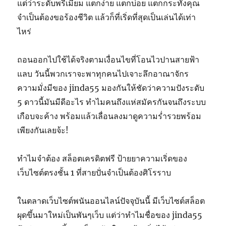
แต่ว่าระดับพรีเมียม แตกง่าย แตกบ่อย แตกกระทั่งคุณ
จำเป็นต้องขอร้องชีวิต แล้วก็ที่เริ่ดที่สุดเป็นเล่นได้เท่า
ไหร่
ถอนออกไปใช้ได้จริงตามเงื่อนไขที่โอนไวปานสายฟ้า
แลบ วันนี้พวกเราจะพาทุกคนไปเจาะลึกอาณาจักร
ความมั่งมีของ jinda55 มองกันให้ชัดว่าความปังระดับ
5 ดาวนี้มันมีดีอะไร ทำไมคนถึงแห่สมัครกันจนถึงระบบ
เกือบจะค้าง พร้อมแล้วเลื่อนลงมาดูความร่ำรวยพร้อม
เพียงกันเลยจ้ะ!
ทำไมจำต้อง สล็อตเครดิตฟรี ป้ายยาความเริ่ดของ
เว็บไซต์ตรงชั้น 1 ที่สายปั่นจำเป็นต้องศิโรราบ
ในตลาดเว็บไซต์พนันออนไลน์ปัจจุบันนี้ มีเว็บไซต์สล็อต
ผุดขึ้นมาใหม่เป็นพันๆเว็บ แต่ว่าทำไมชื่อของ jinda55