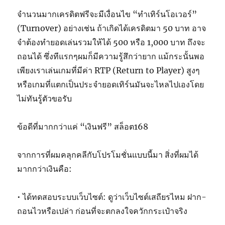
จำนวนมากเครดิตฟรีจะมีเงื่อนไข “ทำเทิร์นโอเวอร์”
(Turnover) อย่างเช่น ถ้าเกิดได้เครดิตมา 50 บาท อาจ
จำต้องทำยอดเล่นรวมให้ได้ 500 หรือ 1,000 บาท ถึงจะ
ถอนได้ ซึ่งทีแรกๆผมก็มีความรู้สึกว่ายาก แม้กระนั้นพอ
เพียงเราเล่นเกมที่มีค่า RTP (Return to Player) สูงๆ
หรือเกมที่แตกเป็นประจำยอดเทิร์นมันจะไหลไปเองโดย
ไม่ทันรู้ตัวขอรับ
ข้อดีที่มากกว่าแค่ “เงินฟรี” สล็อต168
จากการที่ผมคลุกคลีกับโปรโมชั่นแบบนี้มา สิ่งที่ผมได้
มากกว่าเงินคือ:
• ได้ทดสอบระบบเว็บไซต์: ดูว่าเว็บไซต์เสถียรไหม ฝาก-
ถอนไวหรือเปล่า ก่อนที่จะตกลงใจควักกระเป๋าจริง