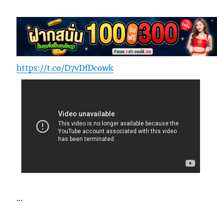
https://t.co/D7vDfDcowk
…