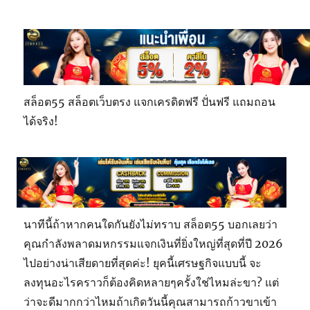
สล็อต55 สล็อตเว็บตรง แจกเครดิตฟรี ปั่นฟรี แถมถอน
ได้จริง!
นาทีนี้ถ้าหากคนใดกันยังไม่ทราบ สล็อต55 บอกเลยว่า
คุณกำลังพลาดมหกรรมแจกเงินที่ยิ่งใหญ่ที่สุดที่ปี 2026
ไปอย่างน่าเสียดายที่สุดค่ะ! ยุคนี้เศรษฐกิจแบบนี้ จะ
ลงทุนอะไรคราวก็ต้องคิดหลายๆครั้งใช่ไหมล่ะขา? แต่
ว่าจะดีมากกว่าไหมถ้าเกิดวันนี้คุณสามารถก้าวขาเข้า