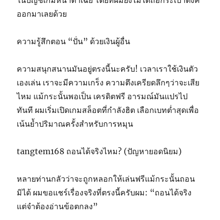
ในบัญชีเกมหน้าตาเฉย โดยที่ผมยังไม่ได้ถือกระเป๋าตังค์
ออกมาเลยด้วย
ความรู้สึกตอน “ปั่น” ด้วยเงินผู้อื่น
ความสนุกสนานมันอยู่ตรงนี้นะครับ! เวลาเราใช้เงินตัว
เองเล่น เราจะมีความเกร็ง ความตึงเครียดลึกๆว่าจะเสีย
ไหม แม้กระนั้นพอเป็น เครดิตฟรี อารมณ์มันแปรไป
ทันที ผมเริ่มเปิดเกมสล็อตที่กำลังฮิต เลือกเบทต่ำสุดเพื่อ
เน้นย้ำปริมาณครั้งสำหรับการหมุน
tangtem168 ถอนได้จริงไหม? (ปัญหายอดนิยม)
หลายท่านกลัวว่าจะถูกหลอกให้เล่นฟรีแม้กระนั้นถอน
มิได้ ผมขอแชร์เรื่องจริงที่ตรงนี้ครับผม: “ถอนได้จริง
แต่จำต้องอ่านข้อตกลง”