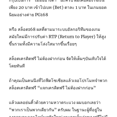
กรุ๊ปเป็นการ “ไม่มีอย่างต่ำ” นะครับ ผมเคยลองใช้เงิน
เพียง 20 บาท เข้าไปเบท (Bet) ตาละ 1 บาท ในเกมยอด
นิยมอย่างค่าย PG168
หรือ สล็อต168 ผลที่ตามมาระบบอัลกอริทึมของเกม
สมัยใหม่มีการปรับค่า RTP (Return to Player) ให้สูง
ขึ้นรวมทั้งมีความโล่งใสมากขึ้นเรื่อยๆ
สล็อตเครดิตฟรี ไม่ต้องฝากก่อน จัดให้เต็มๆบันเทิงใจได้
โดยทันที
ถ้าคุณเป็นคนนึงที่ไถฟีดโซเชียลแล้วเจอโปรโมทจำพวก
สล็อตเครดิตฟรี “แจกเครดิตฟรี ไม่ต้องฝากก่อน”
แล้วเผลอย่นคิ้วด้วยความหวาดระแวง ผมบอกเลยว่า
“พวกเราเป็นพวกเดียวกัน” ครับผม ในฐานะผู้ที่อยู่ใน