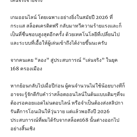
เล่นจริงจ่ายจริง
เกมออนไลน์ โดยเฉพาะอย่างยิ่งในสมัยปี 2026 ที่
กระแส สล็อตเครดิตฟรี กลับมาทวีความร้ายแรงและก็
เป็นที่ชื่นชอบสูงสุดอีกครั้ง ด้วยเทคโนโลยีที่เปลี่ยนไป
และระบบที่เอื้อให้ผู้เล่นเข้าถึงได้ง่ายขึ้นนะครับ
จากคนเคย “ลอง” สู่ประสบการณ์ “เล่นจริง” ในยุค
168 ครองเมือง
หากย้อนกลับไปเมื่อปีก่อน ผู้คนจำนวนไม่ใช้น้อยบางทีก็
อาจจะรู้จักดีกับคำว่าสล็อตออนไลน์ในต้นแบบเดิมๆที่จะ
ต้องรอคอยแอดไม่นตอบไลน์ หรือจำเป็นต้องส่งสลิปกา
รันตีการโอนเงินให้วุ่นวาย แต่แล้วพอถึงปี 2026
ประสบการณ์ที่ผมได้รับจากสล็อต168 นั้นต่างออกไป
อย่างสิ้นเชิง