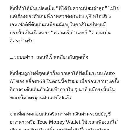
สิ่งที่ทำให้มันแปลงเป็น “ที่ได้รับความนิยมล่าสุด” ไม่ใช่
แค่เรื่องของตัวเกมที่ภาพสวยชัดระดับ 4K หรือเสียง
เอฟเฟกต์ที่ตื่นเต้นเหมือนนั่งอยู่ในคาสิโนจริงๆแม้
กระนั้นเป็นเรื่องของ “ความเร็ว” และก็ “ความเป็น
อิสระ” ครับ
1. ระบบฝาก-ถอนที่เร็วเหมือนกับพูดเท็จ
สิ่งที่ผมถูกใจที่สุดแล้วก็อยากเล่าให้ฟังเป็นระบบ Auto
AI ของ สล็อต168 ในตอนนี้ครับผม เมื่อก่อนเราบางครั้ง
ก็อาจจะตื่นเต้นถ้าเงินเข้าภายใน 5 นาที แม้กระนั้นใน
ขณะนี้มาตรฐานมันแปรไปแล้ว
จากที่ผมทดสอบเล่นจริง การฝากเงินผ่านระบบบัญชี
ธนาคารหรือ True Money Wallet ใช้เวลาเพียงแต่ไม่