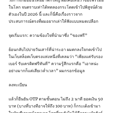
วงการเกมออนไลน์มาพักใหญ่ ผมเคยเห็นว่าของฟรีไม่มี
ในโลก จนตราบเท่าได้ทดลองกระโดดเข้าไปพิสูจน์ด้วย
ตัวเองในปี 2026 นี้ และก็นี่คือเรื่องราวจาก
ประสบการณ์ตรงที่ผมอยากเล่าให้ฟังแบบหมดเปลือก
จุดเริ่มแรก: ความข้องใจที่นำมาซึ่ง “ของฟรี”
ย้อนกลับไปบ่ายวันเสาร์ที่น่าระอา ผมตกลงใจกดเข้าไป
ในเว็บสล็อตเว็บตรงแห่งหนึ่งที่เคลมว่า “เพียงแค่รับรอง
เบอร์ รับเครดิตฟรีทันที” ความรู้สึกแรกคือ “เอาหน่ะ
อย่างมากก็แค่เสียเวล่ำเวลา” ผมกรอกข้อมูล
ลงทะเบียน
แล้วก็ยืนยัน OTP ตามขั้นตอน ไม่ถึง 2 นาที ยอดเงิน 50
บาท (บางที่บางทีอาจให้ถึง 100 บาท) ก็กระเด้งเข้ามา