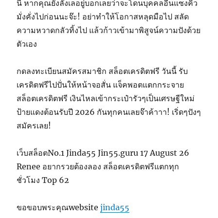
นี้ หากคุณยังลังเลอยู่บอกเลยว่าจะโดนบุคคลอื่นแซงคิว
มั่งคั่งไปก่อนนะจ๊ะ! อย่าทำให้โอกาสหลุดมือไป สลัด
ความหวาดกลัวทิ้งไป แล้วก้าวเข้ามาพิสูจน์ความปังด้วย
ตัวเอง
กดลงทะเบียนสมัครสมาชิก สล็อตเครดิตฟรี วันนี้ รับ
เครดิตฟรีไปปั่นให้หน้าจอสั่น แจ็คพอตแตกกระจาย
สล็อตเครดิตฟรี เงินไหลเข้ากระเป๋ารัวๆเป็นเศรษฐีใหม่
ป้ายแดงต้อนรับปี 2026 กันทุกคนเลยจ๊าค้าาา! เริ่ดๆปังๆ
สมัครเลย!
เว็บสล็อตNo.1 Jinda55 Jin55.guru 17 August 26
Renee อยากรวยต้องลอง สล็อตเครดิตฟรีแตกทุก
ชั่วโมง Top 62
ขอขอบพระคุณwebsite
jinda55