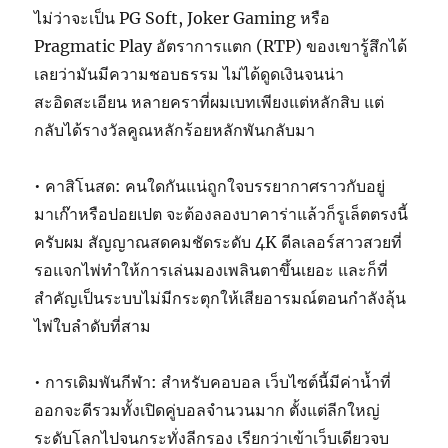
ไม่ว่าจะเป็น PG Soft, Joker Gaming หรือ
Pragmatic Play อัตราการแตก (RTP) ของเขารู้สึกได้
เลยว่ามันมีความชอบธรรม ไม่ได้ดูดเงินจนน่า
สะอิดสะเอียน หลายคราที่ผมเบทเพียงแต่หลักสิบ แต่
กลับได้รางวัลคูณหลักร้อยหลักพันกลับมา
• คาสิโนสด: คนใดกันแน่ถูกใจบรรยากาศราวกับอยู่
มาเก๊าหรือปอยเปต จะต้องลองบาคาร่าแล้วก็รูเล็ตตรงนี้
ครับผม สัญญาณสดคมชัดระดับ 4K ดีลเลอร์สาวสวยที่
รอแจกไพ่ทำให้การเล่นมองเพลินตาขึ้นเยอะ และก็ที่
สำคัญเป็นระบบไม่มีกระตุกให้เสียอารมณ์ตอนกำลังลุ้น
ไพ่ใบลำดับที่สาม
• การเดิมพันกีฬา: สำหรับคอบอล เว็บไซต์นี้มีค่าน้ำที่
ออกจะดีรวมทั้งเปิดคู่บอลจำนวนมาก ตั้งแต่ลีกใหญ่
ระดับโลกไปจนกระทั่งลีกรอง เรียกว่าเข้าเว็บเดียวจบ