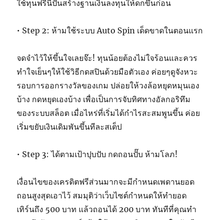
ใช้ทุนฟรีนี้ปั่นสร้างฐานเงินลงทุนให้ดกขึ้นก่อน
• Step 2: ห้ามใช้ระบบ Auto Spin เด็ดขาดในตอนแรก
จดจำไว้ให้ขึ้นใจเลยจ๊ะ! ทุนน้อยต้องไม่ใจร้อนและควร
ทำใจเย็นๆให้ใช้วิธีกดสปินด้วยมือตัวเอง ค่อยๆดูจังหวะ
รอบการออกรางวัลของเกม ปล่อยให้วงล้อหยุดหมุนเอง
บ้าง กดหยุดเองบ้าง เพื่อเป็นการจับทิศทางอัลกอริทึม
ของระบบสล็อต เมื่อไหร่ที่เริ่มได้กำไรสะสมพูนขึ้น ค่อย
เริ่มขยับเงินเดิมพันขึ้นทีละสเต็ป
• Step 3: ได้ตามเป้าปุบปับ กดถอนปั๊บ ห้ามโลภ!
เงื่อนไขของเครดิตฟรีส่วนมากจะมีกำหนดเพดานยอด
ถอนสูงสุดเอาไว้ สมมุติว่าเว็บไซต์กำหนดให้ทำยอด
เทิร์นถึง 500 บาท แล้วถอนได้ 200 บาท ทันทีที่คุณทำ