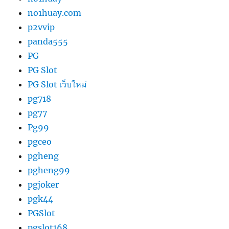
no1huay.com
p2vvip
panda555
PG
PG Slot
PG Slot เว็บใหม่
pg718
pg77
Pg99
pgceo
pgheng
pgheng99
pgjoker
pgk44
PGSlot
pgslot168