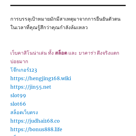
การบรรลุเป้าหมายมักมีสาเหตุมาจากการยืนยันตัวตน
ในเวลาที่คุณรู้สึกว่าคุณกำลังล้มเหลว
เว็บคาสิโนน่าเล่น ทั้ง
สล็อต
และ
บาคาร่า
ตึงจริงแตก
บ่อยมาก
โจ๊กเกอร์123
https://hengjing168.wiki
https://jin55.net
slot99
slot66
สล็อตเว็บตรง
https://judhai168.co
https://bonus888.life