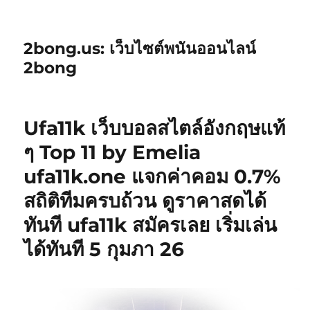
2bong.us: เว็บไซต์พนันออนไลน์
2bong
Ufa11k เว็บบอลสไตล์อังกฤษแท้
ๆ Top 11 by Emelia
ufa11k.one แจกค่าคอม 0.7%
สถิติทีมครบถ้วน ดูราคาสดได้
ทันที ufa11k สมัครเลย เริ่มเล่น
ได้ทันที 5 กุมภา 26