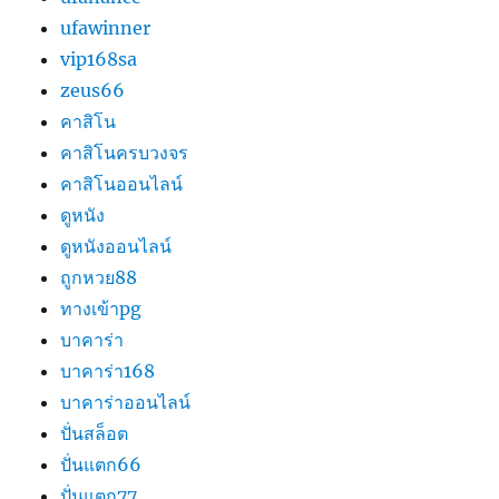
ufawinner
vip168sa
zeus66
คาสิโน
คาสิโนครบวงจร
คาสิโนออนไลน์
ดูหนัง
ดูหนังออนไลน์
ถูกหวย88
ทางเข้าpg
บาคาร่า
บาคาร่า168
บาคาร่าออนไลน์
ปั่นสล็อต
ปั่นแตก66
ปั่นแตก77