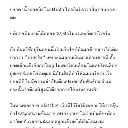
• ราคาน้ำบอลนิ่ง ไม่ปรับมั่ว โดยยิ่งไปกว่านั้นตอนบอล
เตะ
• ติดต่อทีมงานได้ตลอด 24 ชั่วโมง และก็ตอบไวจริง
เว็บที่ผมใช้อยู่ในตอนนี้ เป็นเว็บไซต์ที่ผมกล้ากล่าวได้เต็ม
ปากว่า “จ่ายจริง” เพราะผมถอนเงินมาแล้วหลายที ทั้ง
ยอดเล็กแล้วก็ยอดใหญ่ ไม่เคยโดนเลื่อน ไม่เคยโดนล็อก
ยูสเซอร์แบบไร้เหตุผล นี่เป็นสิ่งที่ทำให้ผมแน่ใจว่า เว็บ
บอลที่ดี ไม่มีความจำเป็นต้องประชาสัมพันธ์เวอร์ แม้
กระนั้นจำต้องพิสูจน์ได้จากการใช้แรงงานจริง
ในทางของการ ufa11bet เว็บที่ไว้ใจได้จะช่วยให้การลุ้น
กำไรสนุกสนานขึ้นมาก เพราะว่าเราไม่จำเป็นที่จะต้อง
มาวิตกกังวลว่าพนันบอลถูกแล้วจะได้เงินไหม ผม