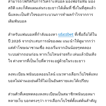
สามารถโฟกัสกับการวิเคราะห์บอล มองฟอร์มทีม มอง
สถิติ และก็คิดแผนเล่นระยะยาวได้เต็มที่ ซึ่งในที่สุดแล้ว
นี่แหละเป็นหัวใจของกระบวนการทำผลกำไรจากการ
เดิมพันบอล
สำหรับแฟนบอลที่กำลังมองหา
ufa11bet
ที่เชื่อถือได้ใน
ปี 2026 จากประสบการณ์ของผม แนะนำให้ดูมากกว่า
แค่คำโฆษณาชวนเชื่อ ลองเริ่มจากเงินน้อยๆทดลอง
ระบบฝากถอนก่อน หากเว็บไหนจ่ายจริง เล่นแล้วบันเทิง
ใจ ต่างหากที่เป็นเว็บที่ควรจะอยู่ด้วยในระยะยาว
ลงทะเบียน พนันบอลออนไลน์ แนวทางเลือกเว็บไซต์แทง
บอลไม่ผ่านเอเย่นต์ให้ไม่เป็นอันตรายและได้เปรียบ
ส่วนตัวที่เคยทดลองลงทะเบียนเป็นสมาชิกพนันบอลมา
หลายเว็บ บอกตรงๆว่า การเลือกเว็บไซต์ตั้งแต่ต้นสำคัญ