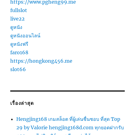
https://www.pgheng99.me
fullslot
live22
ดูหนัง
ดูหนังออนไลน์
ดูหนังฟรี
faro168
https://hongkong456.me
slot66
เรื่องล่าสุด
Hengjing168 เกมสล็อต ที่ผู้เล่นชื่นชอบ ที่สุด Top
29 by Valorie hengjing168d.com ทุกยอดฝากรับ