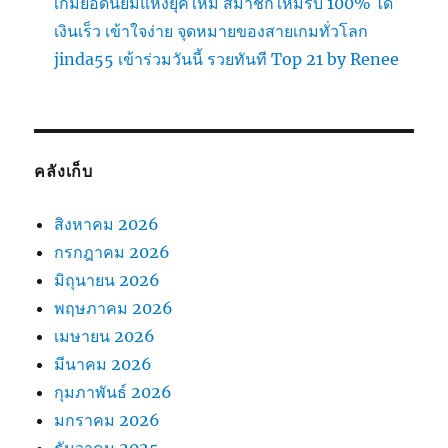
เกมยอดนิยมแห่งยุคใหม่ สมาชิกใหม่รับ 100% ได้
เงินเร็ว เข้าใจง่าย จุดหมายของสายเกมทั่วโลก
jinda55 เข้าร่วมวันนี้ รวยทันที Top 21 by Renee
คลังเก็บ
สิงหาคม 2026
กรกฎาคม 2026
มิถุนายน 2026
พฤษภาคม 2026
เมษายน 2026
มีนาคม 2026
กุมภาพันธ์ 2026
มกราคม 2026