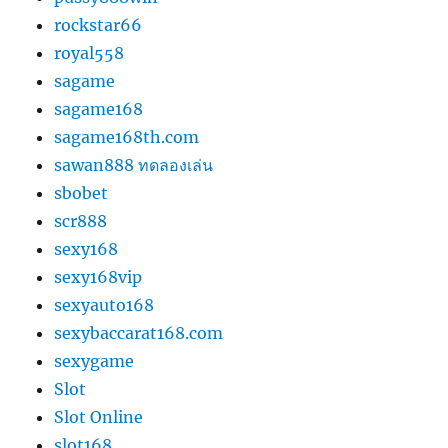
rockstar66
royal558
sagame
sagame168
sagame168th.com
sawan888 ทดลองเล่น
sbobet
scr888
sexy168
sexy168vip
sexyauto168
sexybaccarat168.com
sexygame
Slot
Slot Online
slot168