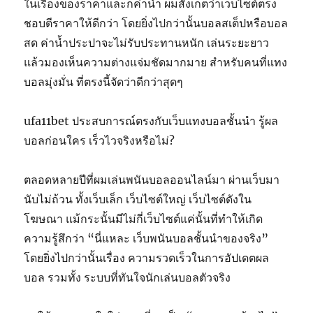
ในเรื่องของราคาและก็ค่าน้ำ ผมสังเกตว่าเว็บไซต์ตรง
ชอบตีราคาให้ดีกว่า โดยยิ่งไปกว่านั้นบอลสเต็ปหรือบอล
สด ค่าน้ำประปาจะไม่รับประทานหนัก เล่นระยะยาว
แล้วมองเห็นความต่างแจ่มชัดมากมาย สำหรับคนที่แทง
บอลมุ่งมั่น ที่ตรงนี้จัดว่าดีกว่าสุดๆ
ufa11bet ประสบการณ์ตรงกับเว็บแทงบอลชั้นนำ รู้ผล
บอลก่อนใคร เร็วไวจริงหรือไม่?
ตลอดหลายปีที่ผมเล่นพนันบอลออนไลน์มา ผ่านเว็บมา
นับไม่ถ้วน ทั้งเว็บเล็ก เว็บไซต์ใหญ่ เว็บไซต์ดังใน
โฆษณา แม้กระนั้นมีไม่กี่เว็บไซต์แค่นั้นที่ทำให้เกิด
ความรู้สึกว่า “นี่แหละ เว็บพนันบอลชั้นนำของจริง”
โดยยิ่งไปกว่านั้นเรื่อง ความรวดเร็วในการอัปเดตผล
บอล รวมทั้ง ระบบที่ทันใจนักเล่นบอลตัวจริง