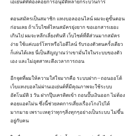
เอเย่นต์ที่ต้องคอยการอนุมัติหลายกระบวนการ
ตอนสมัครเป็นสมาชิก แทงบอลออนไลน์ ผมจะดูขั้นตอน
ก่อนเลย ถ้าเว็บไซต์ไหนสมัครยุ่งยาก ขอเอกสารเยอะ
เกินไป ผมจะหลีกเลี่ยงทันที เว็บไซต์ที่ดีส่วนมากสมัคร
ง่าย ใช้แค่เบอร์โทรหรือไอดีไลน์ รับรองตัวตนครั้งเดียว
ก็เล่นได้เลย นี่เป็นสัญญาณว่าเขามั่นใจในระบบของตัว
เอง และไม่อุตสาหะดึงเวลาการถอน
อีกจุดที่ผมให้ความใส่ใจมากคือ ระบบฝาก–ถอนออโต้
เว็บแทงบอลไม่ผ่านเอเย่นต์ที่มีคุณภาพจะใช้ระบบ
อัตโนมัติ 1 วัน ฝากปุ๊บเครดิตเข้า ถอนปั๊บเงินออก ไม่ต้อง
คอยแอดไม่น ซึ่งนี้ช่วยลดการเสี่ยงเรื่องโกงไปได้
มากมาย เพราะเหตุว่าทุกๆสิ่งทุกๆอย่างเป็นระบบ ไม่ขึ้น
อยู่กับคน