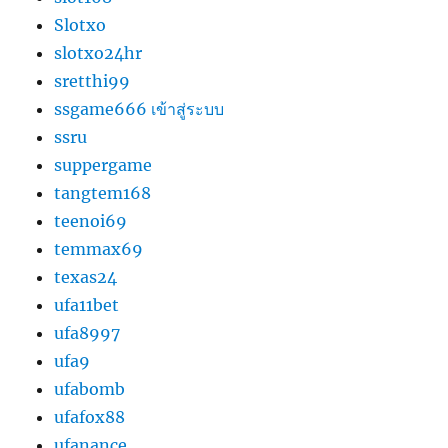
Slotxo
slotxo24hr
sretthi99
ssgame666 เข้าสู่ระบบ
ssru
suppergame
tangtem168
teenoi69
temmax69
texas24
ufa11bet
ufa8997
ufa9
ufabomb
ufafox88
ufanance