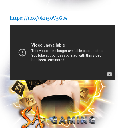
https://t.co/9kn50V5G0e