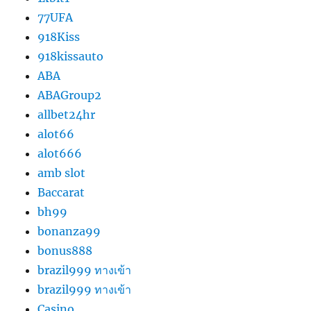
77UFA
918Kiss
918kissauto
ABA
ABAGroup2
allbet24hr
alot66
alot666
amb slot
Baccarat
bh99
bonanza99
bonus888
brazil999 ทางเข้า
brazil999 ทางเข้า
Casino