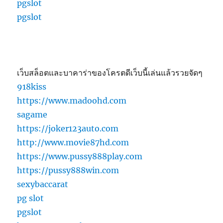
pgslot
pgslot
เว็บสล็อตและบาคาร่าของโครตดีเว็บนี้เล่นแล้วรวยจัดๆ
918kiss
https://www.madoohd.com
sagame
https://joker123auto.com
http://www.movie87hd.com
https://www.pussy888play.com
https://pussy888win.com
sexybaccarat
pg slot
pgslot