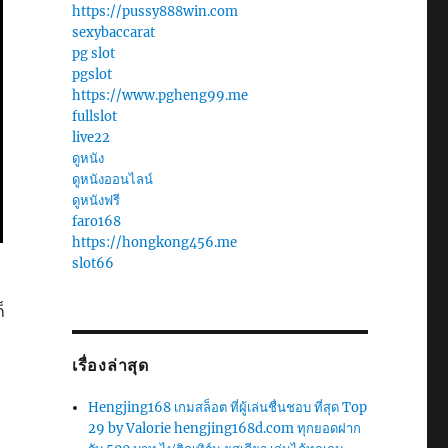
https://pussy888win.com
sexybaccarat
pg slot
pgslot
https://www.pgheng99.me
fullslot
live22
ดูหนัง
ดูหนังออนไลน์
ดูหนังฟรี
faro168
https://hongkong456.me
slot66
็
เรื่องล่าสุด
ก
Hengjing168 เกมสล็อต ที่ผู้เล่นชื่นชอบ ที่สุด Top
29 by Valorie hengjing168d.com ทุกยอดฝาก