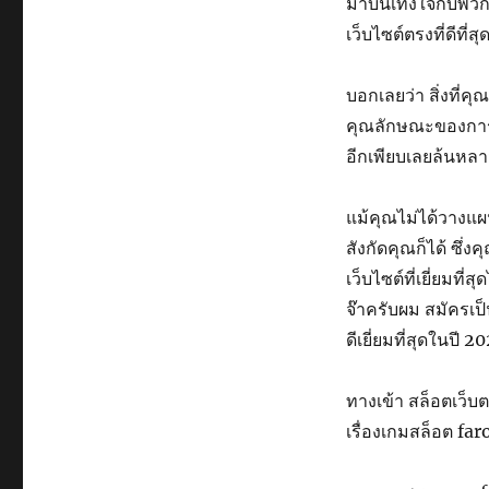
มาบันเทิงใจกับพวก
เว็บไซต์ตรงที่ดีที่
บอกเลยว่า สิ่งที่ค
คุณลักษณะของการเป
อีกเพียบเลยล้นหลา
แม้คุณไม่ได้วางแผ
สังกัดคุณก็ได้ ซึ
เว็บไซต์ที่เยี่ยมที
จ๊าครับผม สมัครเป็
ดีเยี่ยมที่สุดในปี
ทางเข้า สล็อตเว็
เรื่องเกมสล็อต fa