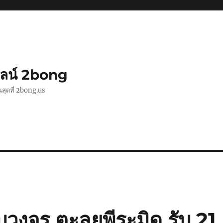
ไลน์ 2bong
นสุดที่ 2bong.us
วงจร ตะลุยพีระมิด รับ 21