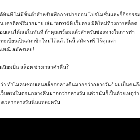
ได้ทันที ไม่มีขั้นต่ำสำหรับเพื่อการฝากถอน โปรโมชั่นและก็กิจกรร
กวัน เครดิตฟรีมากมาย เล่น faro168 เว็บตรง มิติใหม่ที่วงการสล็อต
อบเล่นได้เลยในทันที ถ้าคุณพร้อมแล้วสำหรับช่องทางในการทำ
งทะเบียนเป็นสมาชิกใหม่ได้แล้ววันนี้ สมัครฟรี ไร้คุณค่า
เพณี สมัครเลย!
นนิยมปั่น สล็อต ช่วงเวลาค่ำคืน?
ว่า ทำไมคนชอบเล่นสล็อตกลางคืนมากกว่ากลางวัน? ผมเป็นคนอี
ตเว็บตรงในตอนกลางคืนมากกว่ากลางวัน แต่ว่านั่นก็เป็นด้วยเหตุว่า
งเวลากลางวันนั่นแหละครับ