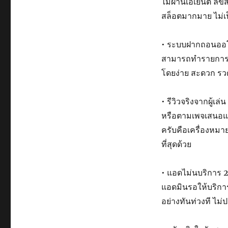
ไม่ผ่านเอเย่นต์ ล
สล็อตมากมาย ไม่เ
• ระบบฝากถอนออโต้
สามารถทำรายการต่
โดยง่าย สะดวก รวด
• รีวิวจริงจากผู้เ
หรือตามเพจเสนอแนะ
ครับคือเครื่องหมา
ที่สุดด้วย
• แอดไม่นบริการ 2
แอดมินรอให้บริการท
อย่างทันท่วงที ไม