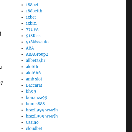
188bet
188betth
1xbet
1xbit1
77UFA
ี
918Kiss
918kissauto
ABA
ABAGroup2
allbet24hr
บ
alot66
alot666
ย
amb slot
ี่
Baccarat
bh99
bonanza99
bonus888
brazil999 ทางเข้า
brazil999 ทางเข้า
Casino
cloudbet