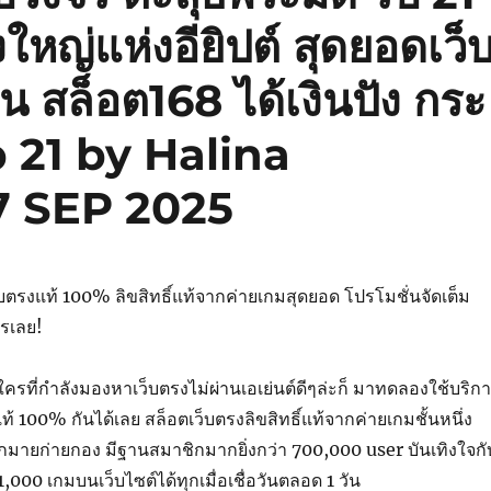
ใหญ่แห่งอียิปต์ สุดยอดเว็
น สล็อต168 ได้เงินปัง กระ
op 21 by Halina
7 SEP 2025
บตรงแท้ 100% ลิขสิทธิ์แท้จากค่ายเกมสุดยอด โปรโมชั่นจัดเต็ม
ครเลย!
ครที่กำลังมองหาเว็บตรงไม่ผ่านเอเย่นต์ดีๆล่ะก็ มาทดลองใช้บริก
ท้ 100% กันได้เลย สล็อตเว็บตรงลิขสิทธิ์แท้จากค่ายเกมชั้นหนึ่ง
มายก่ายกอง มีฐานสมาชิกมากยิ่งกว่า 700,000 user บันเทิงใจกั
000 เกมบนเว็บไซต์ได้ทุกเมื่อเชื่อวันตลอด 1 วัน