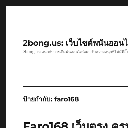
2bong.us: เว็บไซต์พนันออน
2bong.us: สนุกกับการเดิมพันออนไลน์และรับความสนุกที่ไม่มีที่สิ้
ป้ายกำกับ:
faro168
Faro168 เว็บตรง ครบ