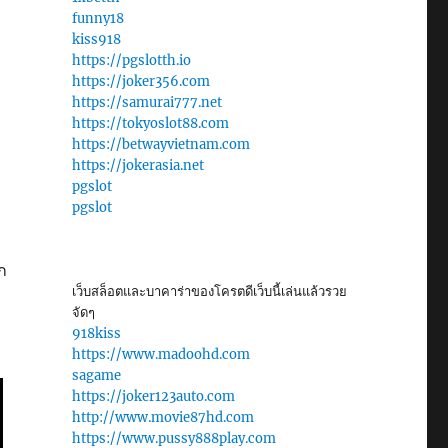
funny18
kiss918
ม
https://pgslotth.io
https://joker356.com
https://samurai777.net
https://tokyoslot88.com
https://betwayvietnam.com
https://jokerasia.net
pgslot
pgslot
ก
เว็บสล็อตและบาคาร่าของโครตดีเว็บนี้เล่นแล้วรวย
จัดๆ
918kiss
https://www.madoohd.com
sagame
https://joker123auto.com
http://www.movie87hd.com
https://www.pussy888play.com