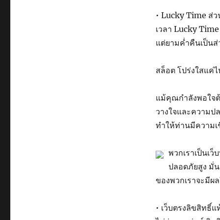
• Lucky Time ส่วน
เวลา Lucky Time ข
แต่ยามค่ำคืนเป็นส
สล็อต โปร่งใสแค่
แม้คุณกำลังพอใจต้
วางใจและความปลอดภ
ทำให้ท่านมีความเชื
พวกเราเป็นเว็
ปลอดภัยสูง มั่
ของพวกเราจะมีผลให
• เว็บตรงลิขสิทธิ์