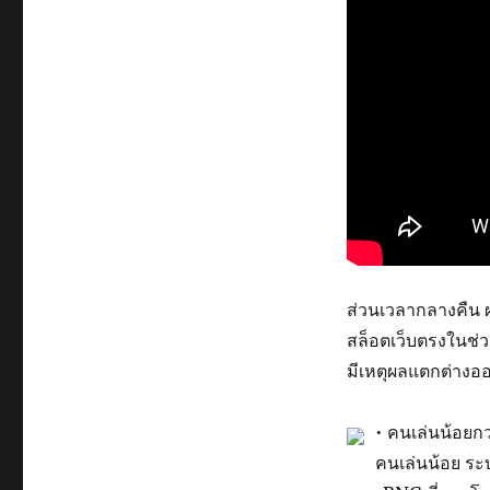
ส่วนเวลากลางคืน ผม
สล็อตเว็บตรงในช่
มีเหตุผลแตกต่างออ
• คนเล่นน้อยกว่
คนเล่นน้อย ระ