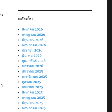
ๆ
่น
คลังเก็บ
สิงหาคม 2026
กรกฎาคม 2026
มิถุนายน 2026
พฤษภาคม 2026
เมษายน 2026
มีนาคม 2026
กุมภาพันธ์ 2026
มกราคม 2026
ธันวาคม 2025
พฤศจิกายน 2025
ตุลาคม 2025
งๆ
กันยายน 2025
สิงหาคม 2025
กรกฎาคม 2025
มิถุนายน 2025
พฤษภาคม 2025