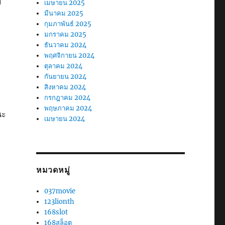
ม
เมษายน 2025
มีนาคม 2025
กุมภาพันธ์ 2025
มกราคม 2025
ธันวาคม 2024
พฤศจิกายน 2024
ตุลาคม 2024
กันยายน 2024
สิงหาคม 2024
กรกฎาคม 2024
พฤษภาคม 2024
นะ
เมษายน 2024
หมวดหมู่
037movie
123lionth
168slot
168สล็อต