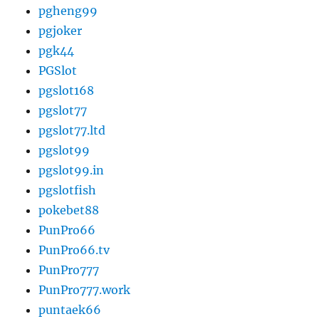
pgheng99
pgjoker
pgk44
PGSlot
pgslot168
pgslot77
pgslot77.ltd
pgslot99
pgslot99.in
pgslotfish
pokebet88
PunPro66
PunPro66.tv
PunPro777
PunPro777.work
puntaek66