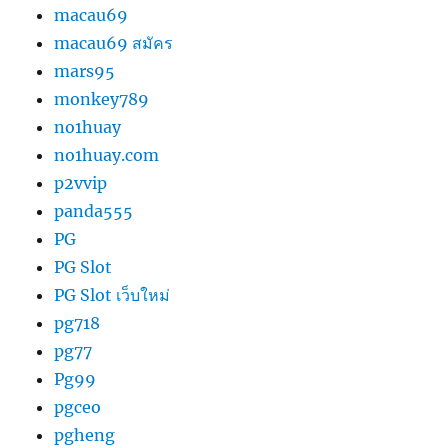
macau69
macau69 สมัคร
mars95
monkey789
no1huay
no1huay.com
p2vvip
panda555
PG
PG Slot
PG Slot เว็บใหม่
pg718
pg77
Pg99
pgceo
pgheng