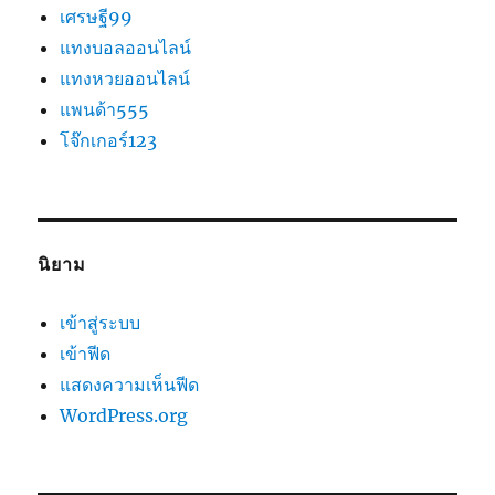
เศรษฐี99
แทงบอลออนไลน์
แทงหวยออนไลน์
แพนด้า555
โจ๊กเกอร์123
นิยาม
เข้าสู่ระบบ
เข้าฟีด
แสดงความเห็นฟีด
WordPress.org