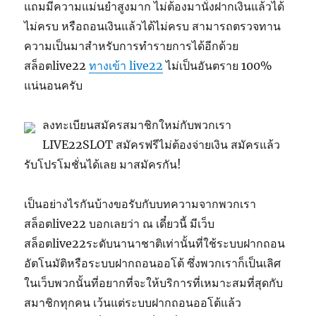
แถมมีความแม่นยำสูงมาก ไม่ต้องมานั่งฝากเงินแล้วได้
ไม่ครบ หรือถอนเงินแล้วได้ไม่ครบ สามารถตรวจทาน
ความเป็นมาสำหรับการทำรายการได้อีกด้วย
สล็อตlive22
ทางเข้า live22
ไม่เป็นอันตราย 100%
แน่นอนครับ
ลงทะเบียนสมัครสมาชิกใหม่กับพวกเรา
LIVE22SLOT สมัครฟรีไม่ต้องจ่ายเงิน สมัครแล้ว
รับโปรโมชั่นได้เลย มาสมัครกัน!
เป็นอย่างไรกันบ้างขอรับกับบทความจากพวกเรา
สล็อตlive22 บอกเลยว่า ณ เดี๋ยวนี้ มีเว็บ
สล็อตlive22ระดับนานาชาติเท่านั้นที่ใช้ระบบฝากถอน
อัตโนมัติหรือระบบฝากถอนออโต้ ซึ่งพวกเราก็เป็นเลิศ
ในเว็บพวกนั้นที่อยากที่จะให้บริการที่เหมาะสมที่สุดกับ
สมาชิกทุกคน เว้นแต่ระบบฝากถอนออโต้แล้ว