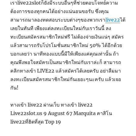
เราlive22slotก็ยังมีระบบอื่นๆที่ช่วยตอบโจทย์ความ
ต้องการของทุกคนได้อย่างแน่นอนขอรับ ซึ่งคุณ
สามารถมาลองทดสอบระบบต่างๆของพวกเรา
live22
ได้
เลยในทันที เพียงแต่ลงทะเบียนใหม่กับเราวันนี้ ลง
ทะเบียนสมัครสมาชิกใหม่ฟรี ไม่ต้องจ่ายเงินแน่ๆ สมัคร
แล้วสามารถรับโปรโมชั่นสมาชิกใหม่ 50% ได้อีกด้วย
บอกเลยว่า นาทีทองแบบนี้มีให้เพียงแค่คุณเท่านั้น ถ้า
คุณพึงพอใจสมัครเป็นสมาชิกใหม่กับเราล่ะก็ สามารถ
คลิกทางเข้า LIVE22 แล้วสมัครได้เลยครับ อย่าลืมมา
ลงทะเบียนสมัครสมาชิกใหม่กันเยอะๆนะครับ แล้วเจอ
กัน!
ทางเข้า live22 ผ่านเว็บ ทางเข้า live22
Live22slot.us 9 August 67 Marquita คาสิโน
live22ที่ฮิตที่สุด Top 19