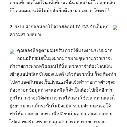
ถอนเพียงแค่ไม่กี่วินาทีเพียงแค่นั้น ฝากเงินก็ไว ถอนเงิน
ก็ไว แถมถอนได้ไม่มีกลั้นอีกด้วย บอกเลยว่าโคตรดี!
2. ระบบฝากถอนออโต้จากสล็อตLIVE22 จัดเต็มทุก
ความสบายสบาย
คุณลองนึกดูตามผมครับ การใช้แรงงานระบบฝาก
ถอนอดีตสมัยนั้นยุ่งยากมากมายๆเพราะกว่าเราจะ
ทำรายการฝากหรือถอนได้นั้น พวกเราจำต้องโอนเงิน
เข้าสู่แอปพลิเคชั่นของแบงค์ แล้วต่อจากนั้น ก็จะต้องทัก
ไปหาแอดมินของเว็บlive22เพื่อแจ้งทำรายการต่างๆจะ
ต้องกรอกข้อมูลต่างๆแอดมินก็จำเป็นต้องไปเช็คอีกว่า
ถูกไหม กว่าจะได้ฝาก กว่าจะได้ถอน ใช้เวลานานและก็
ยุ่งยากมาก แม้กระนั้นในปัจจุบัน ระบบฝากถอนออโต้
ทำให้ความยุ่งยากพวกนี้เปลี่ยนเป็นความสะดวกสบาย
ไปแล้วขอรับ เพราะว่าคุณสามารถทำรายการฝาก