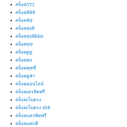
สล็อต777
สล็อต888
สล็อต89
สล็อต918
สล็อต918kiss
สล็อต99
สล็อตpg
สล็อตxo
สล็อตพุซซี่
สล็อตยูฟ่า
สล็อตออนไลน์
สล็อตเครดิตฟรี
สล็อตเว็บตรง
สล็อตเว็บตรง 168
สล็อตเเครดิตฟรี
สล็อตแตกดี