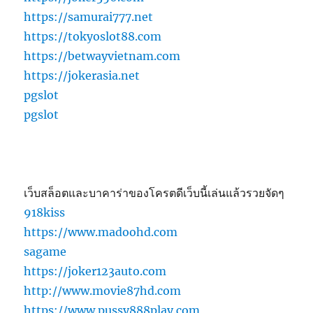
https://samurai777.net
https://tokyoslot88.com
https://betwayvietnam.com
https://jokerasia.net
pgslot
pgslot
เว็บสล็อตและบาคาร่าของโครตดีเว็บนี้เล่นแล้วรวยจัดๆ
918kiss
https://www.madoohd.com
sagame
https://joker123auto.com
http://www.movie87hd.com
https://www.pussy888play.com