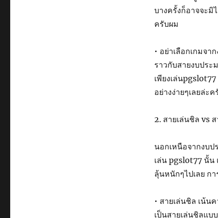
บางครั้งก็อาจจะมิไ
ครับผม
• อย่าเลือกเกมจากง
ราวกับสายงบประมา
เพียงเล่นpgslot77 
อย่างง่ายๆเลยล่ะค
2. สายเล่นชิล vs ส
นอกเหนือจากงบประ
เล่น pgslot77 นั้
ลุ้นหนักๆไปเลย ก
• สายเล่นชิล เน้
เป็นสายเล่นชิลแบบส