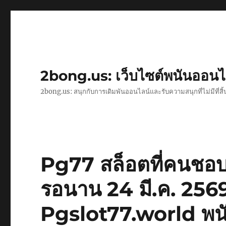
2bong.us: เว็บไซต์พนันออน
2bong.us: สนุกกับการเดิมพันออนไลน์และรับความสนุกที่ไม่มีที่สิ้
Pg77 สล็อตที่คนชอบ
รอนาน 24 มี.ค. 2569
Pgslot77.world พนัน