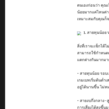
ตนเองก่อนว่า คุณเป
น้อยมากแค่ไหนต่า
เหมาะสมกับคุณก็จะ
1. สายทุนน้อย
สิ่งที่เราจะเช็กได
สามารถใช้กำหนดเกม
แตกต่างกันมากมาย
• สายทุนน้อย รอบเ
เกมเบทเริ่มต้นต่ำ
อยู่ได้นานขึ้น ไม่ห
• สายงบกึ่งกลาง-ส
การเสี่ยงได้สูงขึ้