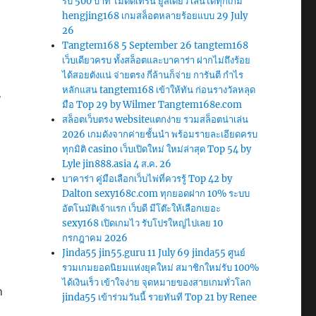
รับ 500 บาท ไม่ติดเทิร์น ยูสเดียว เล่นได้ทุกเกม
hengjing168 เกมสล็อตหลายร้อยแบบ 29 July
26
Tangtem168 5 September 26 tangtem168
เว็บเดียวครบ ทั้งสล็อตและบาคาร่า ฝากไม่ถึงร้อย
ได้สอยตังแน่ จ่ายตรง กี่ล้านก็จ่าย การันตี กำไร
หลักแสน tangtem168 เข้าให้ทัน ก่อนรางวัลหลุด
น
มือ Top 29 by Wilmer Tangtem168e.com
สล็อตเว็บตรง websiteแตกง่าย รวมสล็อตน่าเล่น
2026 เกมดังจากค่ายชั้นนำ พร้อมรายละเอียดครบ
ทุกมิติ casino เว็บเปิดใหม่ ใหม่ล่าสุด Top 54 by
ล
Lyle jin888.asia 4 ส.ค. 26
บาคาร่า คู่มือเลือกเว็บไพ่ที่ควรรู้ Top 42 by
Dalton sexy168c.com ทุกยอดฝาก 10% ระบบ
อัตโนมัติเจ้าแรก เว็บดี มีโต๊ะให้เลือกเยอะ
sexy168 เปิดเกมไว รับโปรใหญ่ไปเลย 10
กรกฎาคม 2026
Jinda55 jin55.guru 11 July 69 jinda55 ศูนย์
รวมเกมยอดนิยมแห่งยุคใหม่ สมาชิกใหม่รับ 100%
ได้เงินเร็ว เข้าใจง่าย จุดหมายของสายเกมทั่วโลก
า
jinda55 เข้าร่วมวันนี้ รวยทันที Top 21 by Renee