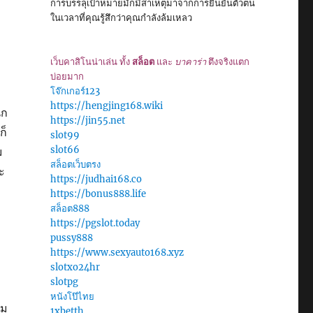
การบรรลุเป้าหมายมักมีสาเหตุมาจากการยืนยันตัวตน
ในเวลาที่คุณรู้สึกว่าคุณกำลังล้มเหลว
เว็บคาสิโนน่าเล่น ทั้ง
สล็อต
และ
บาคาร่า
ตึงจริงแตก
บ่อยมาก
โจ๊กเกอร์123
https://hengjing168.wiki
ัก
https://jin55.net
ก็
slot99
slot66
ม
สล็อตเว็บตรง
ะ
https://judhai168.co
https://bonus888.life
สล็อต888
https://pgslot.today
pussy888
https://www.sexyauto168.xyz
slotxo24hr
slotpg
หนังโป๊ไทย
าม
1xbetth