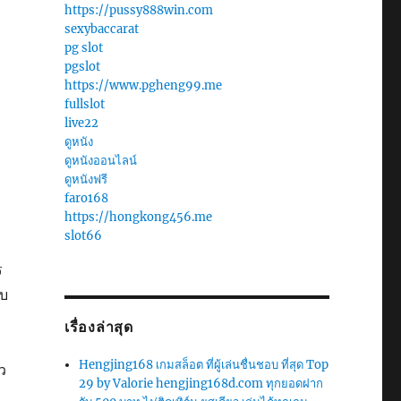
https://pussy888win.com
sexybaccarat
pg slot
pgslot
https://www.pgheng99.me
fullslot
live22
ดูหนัง
ดูหนังออนไลน์
ดูหนังฟรี
faro168
https://hongkong456.me
slot66
ร
บบ
เรื่องล่าสุด
Hengjing168 เกมสล็อต ที่ผู้เล่นชื่นชอบ ที่สุด Top
ว
29 by Valorie hengjing168d.com ทุกยอดฝาก