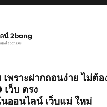
ไลน์ 2bong
นสุดที่ 2bong.us
 เพราะฝากถอนง่าย ไม่ต้อ
 เว็บ ตรง
ออนไลน์ เว็บแม่ ใหม่