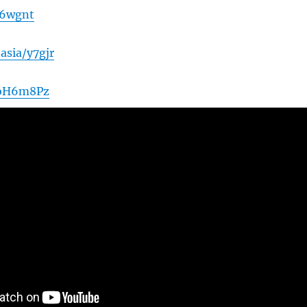
/v6wgnt
.asia/y7gjr
vhoH6m8Pz