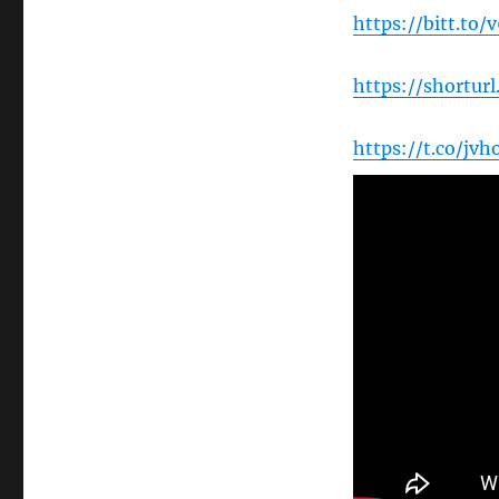
https://bitt.to
https://shorturl
https://t.co/j