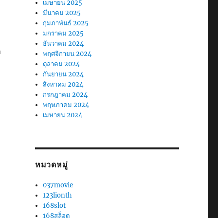
เมษายน 2025
มีนาคม 2025
กุมภาพันธ์ 2025
มกราคม 2025
ธันวาคม 2024
า
พฤศจิกายน 2024
ตุลาคม 2024
กันยายน 2024
สิงหาคม 2024
กรกฎาคม 2024
พฤษภาคม 2024
เมษายน 2024
หมวดหมู่
037movie
123lionth
168slot
168สล็อต