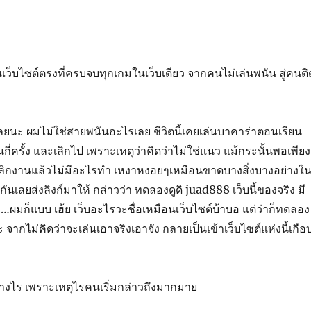
เว็บไซต์ตรงที่ครบจบทุกเกมในเว็บเดียว จากคนไม่เล่นพนัน สู่คนติ
เลยนะ ผมไม่ใช่สายพนันอะไรเลย ชีวิตนี้เคยเล่นบาคาร่าตอนเรียน
กี่ครั้ง และเลิกไป เพราะเหตุว่าคิดว่าไม่ใช่แนว แม้กระนั้นพอเพียง
เลิกงานแล้วไม่มีอะไรทำ เหงาหงอยๆเหมือนขาดบางสิ่งบางอย่างใ
นิทกันเลยส่งลิงก์มาให้ กล่าวว่า ทดลองดูดิ juad888 เว็บนี้ของจริง มี
 …ผมก็แบบ เฮ้ย เว็บอะไรวะชื่อเหมือนเว็บไซต์บ้าบอ แต่ว่าก็ทดลอง
 จากไม่คิดว่าจะเล่นเอาจริงเอาจัง กลายเป็นเข้าเว็บไซต์แห่งนี้เกือ
่างไร เพราะเหตุไรคนเริ่มกล่าวถึงมากมาย