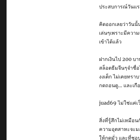
ประสบการณ์วันแรกก
คิดออกเลยว่าวันนั้
เล่นๆเพราะมีความเ
เข้าได้แล้ว
ฝากเงินไป 200 บาท
สล็อตธีมจีนๆจำชื่
งงเต็ก ไม่เคยทราบ
กดถอนดู… และเกือบจ
juad69 ไม่ใช่แค่เว
สิ่งที่รู้สึกไม่เห
ความอุตสาหะจะมองเ
ให้กดมั่ว และที่ชอ