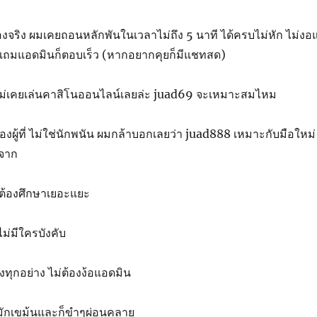
งจริง ผมเคยถอนหลักพันในเวลาไม่ถึง 5 นาที ได้ครบไม่หัก ไม่งอ
อ แถมแอดมินก็ตอบเร็ว (หากอยากคุยก็มีแชทสด)
ไม่เคยเล่นคาสิโนออนไลน์เลยล่ะ juad69 จะเหมาะสมไหม
ู้ที่ ไม่ใช่นักพนัน ผมกล้าบอกเลยว่า juad888 เหมาะกับมือใหม่
งจาก
ม่ต้องศึกษาเยอะแยะ
ไม่มีใครบังคับ
่งทุกอย่าง ไม่ต้องง้อแอดมิน
ขมักเขม้นและก็ขำๆผ่อนคลาย