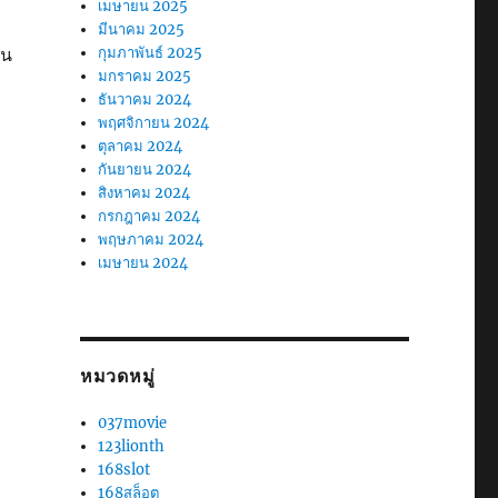
เมษายน 2025
มีนาคม 2025
ัน
กุมภาพันธ์ 2025
มกราคม 2025
ธันวาคม 2024
พฤศจิกายน 2024
ตุลาคม 2024
กันยายน 2024
สิงหาคม 2024
กรกฎาคม 2024
พฤษภาคม 2024
เมษายน 2024
หมวดหมู่
037movie
123lionth
168slot
168สล็อต