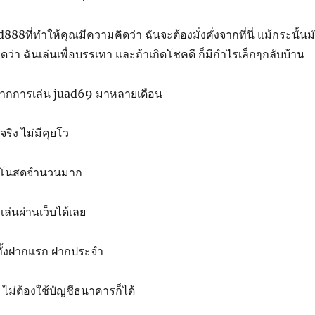
ad888ที่ทำให้คุณมีความคิดว่า ฉันจะต้องมั่งคั่งจากที่นี่ แม้กระนั้นม
ว่า ฉันเล่นเพื่อบรรเทา และถ้าเกิดโชคดี ก็มีกำไรเล็กๆกลับบ้าน
ๆจากการเล่น juad69 มาหลายเดือน
ริง ไม่มีคุยโว
าสิโนสดจำนวนมาก
ล่นผ่านเว็บได้เลย
ีกทั้งฝากแรก ฝากประจำ
 ไม่ต้องใช้บัญชีธนาคารก็ได้