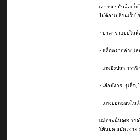
เอาง่ายๆมันคือเว็
ไม่ต้องเปลี่ยนเว็บไ
• บาคาร่าแบบไลฟ์
• สล็อตจากค่ายใหญ
• เกมยิงปลา กราฟิก
• เสือมังกร, รูเล็ต,
• แทงบอลออนไลน์ก็
แม้กระนั้นจุดขายจ
โต้หมด สมัครง่าย 