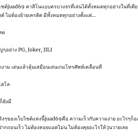
บไซต์juad69 คาสิโนแบบครบวงจรที่เล่นได้ทั้งหมดทุกอย่างในที่เดีย
ซต์ ไม่ต้องย้ายเครดิต มีทั้งหมดทุกอย่างตั้งแต่…
สด
่ๆอย่าง PG, Joker, JILI
งาม เล่นแล้วลุ้นเสมือนเล่นเกมโทรศัพท์เคลื่อนที่
 ไฮโล
ยังมี
ริงๆของเว็บไซต์แห่งนี้juad69คือ ความเร็วกับความง่าย อะไรๆก็อ
ฝากถอนเร็ว ไม่ต้องคอยแอดไม่น ไม่ต้องคุยอะไรให้วุ่นวายเลย