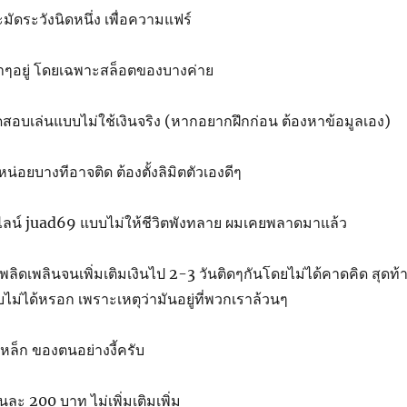
ะมัดระวังนิดหนึ่ง เพื่อความแฟร์
่าๆอยู่ โดยเฉพาะสล็อตของบางค่าย
้ทดสอบเล่นแบบไม่ใช้เงินจริง (หากอยากฝึกก่อน ต้องหาข้อมูลเอง)
หน่อยบางทีอาจติด ต้องตั้งลิมิตตัวเองดีๆ
นไลน์ juad69 แบบไม่ให้ชีวิตพังทลาย ผมเคยพลาดมาแล้ว
เพลิดเพลินจนเพิ่มเติมเงินไป 2-3 วันติดๆกันโดยไม่ได้คาดคิด สุดท้
บไม่ได้หรอก เพราะเหตุว่ามันอยู่ที่พวกเราล้วนๆ
หล็ก ของตนอย่างงี้ครับ
วันละ 200 บาท ไม่เพิ่มเติมเพิ่ม