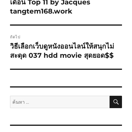
เดือน Top 11 by Jacques
tangtem168.work
ถัดไป
วิธีเลือกเว็บดูหนังออนไลน์ให้สนุกไม่
เรื่อง
ต่อ
สะดุด 037 hdd movie สุดยอด$$
ไป:
ค้นห
ค้นหา: