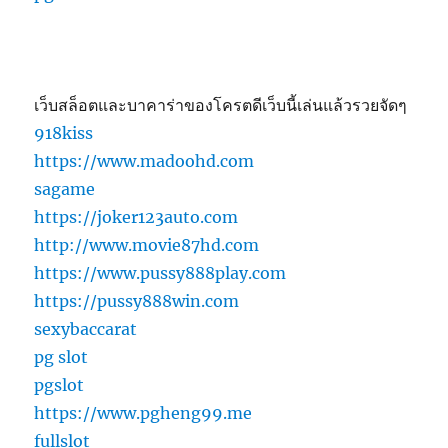
เว็บสล็อตและบาคาร่าของโครตดีเว็บนี้เล่นแล้วรวยจัดๆ
918kiss
https://www.madoohd.com
sagame
https://joker123auto.com
http://www.movie87hd.com
https://www.pussy888play.com
https://pussy888win.com
sexybaccarat
pg slot
pgslot
https://www.pgheng99.me
fullslot