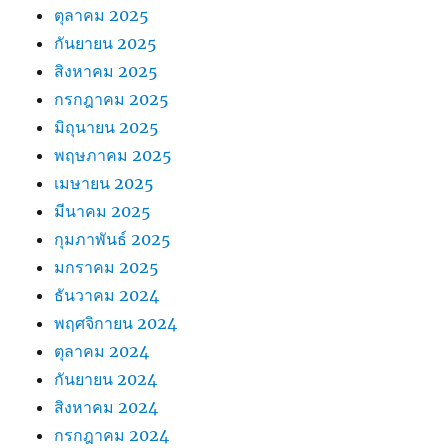
ตุลาคม 2025
กันยายน 2025
สิงหาคม 2025
กรกฎาคม 2025
มิถุนายน 2025
พฤษภาคม 2025
เมษายน 2025
มีนาคม 2025
กุมภาพันธ์ 2025
มกราคม 2025
ธันวาคม 2024
พฤศจิกายน 2024
ตุลาคม 2024
กันยายน 2024
สิงหาคม 2024
กรกฎาคม 2024