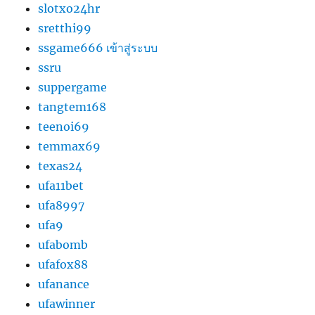
slotxo24hr
sretthi99
ssgame666 เข้าสู่ระบบ
ssru
suppergame
tangtem168
teenoi69
temmax69
texas24
ufa11bet
ufa8997
ufa9
ufabomb
ufafox88
ufanance
ufawinner