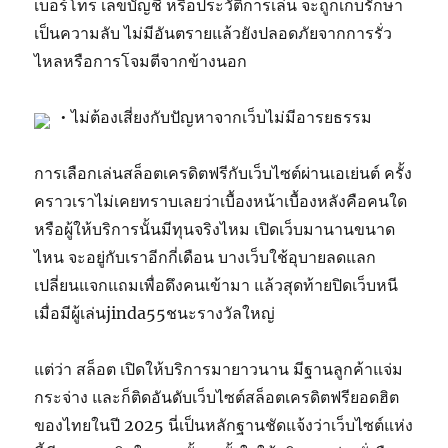
เบอร์โทร เลขบัญชี หรือประวัติการเล่น จะถูกเก็บรักษา
เป็นความลับ ไม่มีอันตรายแล้วยังปลอดภัยจากการรั่ว
ไหลหรือการโจมตีจากข้างนอก
• ไม่ต้องเสี่ยงกับปัญหาจากเว็บไม่มีอารยธรรม
การเลือกเล่นสล็อตเครดิตฟรีกับเว็บไซต์ผ่านเอเย่นต์ ครั้ง
คราวเราไม่เคยทราบเลยว่าเบื้องหน้าเบื้องหลังคือคนใด
หรือผู้ให้บริการนั้นมีทุนจริงไหม เปิดเว็บมานานขนาด
ไหน จะอยู่กับเราอีกกี่เดือน บางเว็บใช้อุบายลดแลก
เปลี่ยนแจกแถมเพื่อดึงคนเข้ามา แล้วสุดท้ายปิดเว็บหนี
เมื่อมีผู้เล่นjinda55ชนะรางวัลใหญ่
แต่ว่า สล็อต เปิดให้บริการมายาวนาน มีฐานลูกค้าแจ่ม
กระจ่าง และก็ติดอันดับเว็บไซต์สล็อตเครดิตฟรียอดฮิต
ของไทยในปี 2025 นี่เป็นหลักฐานชัดแจ้งว่าเว็บไซต์แห่ง