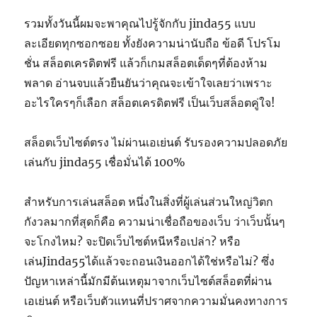
รวมทั้งวันนี้ผมจะพาคุณไปรู้จักกับ jinda55 แบบ
ละเอียดทุกซอกซอย ทั้งยังความน่านับถือ ข้อดี โปรโม
ชั่น สล็อตเครดิตฟรี แล้วก็เกมสล็อตเด็ดๆที่ต้องห้าม
พลาด อ่านจบแล้วยืนยันว่าคุณจะเข้าใจเลยว่าเพราะ
อะไรใครๆก็เลือก สล็อตเครดิตฟรี เป็นเว็บสล็อตคู่ใจ!
สล็อตเว็บไซต์ตรง ไม่ผ่านเอเย่นต์ รับรองความปลอดภัย
เล่นกับ jinda55 เชื่อมั่นได้ 100%
สำหรับการเล่นสล็อต หนึ่งในสิ่งที่ผู้เล่นส่วนใหญ่วิตก
กังวลมากที่สุดก็คือ ความน่าเชื่อถือของเว็บ ว่าเว็บนั้นๆ
จะโกงไหม? จะปิดเว็บไซต์หนีหรือเปล่า? หรือ
เล่นJinda55ได้แล้วจะถอนเงินออกได้ใช่หรือไม่? ซึ่ง
ปัญหาเหล่านี้มักมีต้นเหตุมาจากเว็บไซต์สล็อตที่ผ่าน
เอเย่นต์ หรือเว็บตัวแทนที่ปราศจากความมั่นคงทางการ