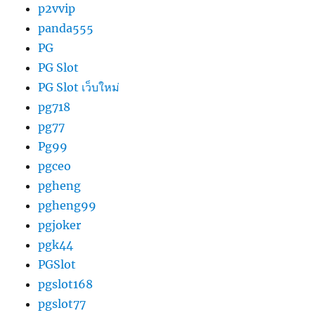
p2vvip
panda555
PG
PG Slot
PG Slot เว็บใหม่
pg718
pg77
Pg99
pgceo
pgheng
pgheng99
pgjoker
pgk44
PGSlot
pgslot168
pgslot77