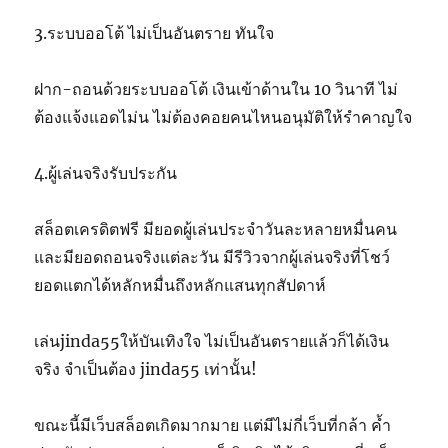
3.ระบบออโต้ ไม่เป็นอันตราย ทันใจ
ฝาก-ถอนด้วยระบบออโต้ เงินเข้าด้านใน 10 วินาที ไม่
ต้องแจ้งแอดไม่น ไม่ต้องคอยคนไหนอนุมัติให้รำคาญใจ
4.ผู้เล่นจริงรับประกัน
สล็อตเครดิตฟรี มียอดผู้เล่นประจำวันละหลายหมื่นคน
และมียอดถอนจริงแต่ละวัน มีรีวิวจากผู้เล่นจริงที่โชว์
ยอดแตกได้หลักหมื่นถึงหลักแสนทุกสัปดาห์
เล่นjinda55ให้บันเทิงใจ ไม่เป็นอันตรายแล้วก็ได้เงิน
จริง จำเป็นต้อง jinda55 เท่านั้น!
ขณะนี้มีเว็บสล็อตเกิดมากมาย แต่มีไม่กี่เว็บที่กล้า ค้ำ