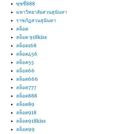
พุซซี่888
มหาวิทยาลัยสวนสุนันทา
ราชภัฏสวนสุนันทา
สล็อต
สล็อต 918kiss
สล็อต168
สล็อต456
สล็อต55
สล็อต66
สล็อต666
สล็อต777
สล็อต888
สล็อต89
สล็อต918
สล็อต918kiss
สล็อต99