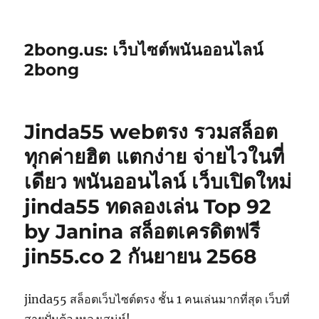
2bong.us: เว็บไซต์พนันออนไลน์
2bong
Jinda55 webตรง รวมสล็อต
ทุกค่ายฮิต แตกง่าย จ่ายไวในที่
เดียว พนันออนไลน์ เว็บเปิดใหม่
jinda55 ทดลองเล่น Top 92
by Janina สล็อตเครดิตฟรี
jin55.co 2 กันยายน 2568
jinda55 สล็อตเว็บไซต์ตรง ชั้น 1 คนเล่นมากที่สุด เว็บที่