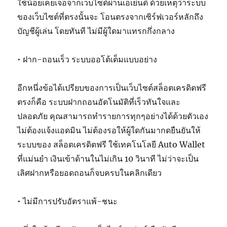
ใช้น้อยเคยเจอจากเว็บไซต์ผ่านเอเย่นต์ ด้วยเหตุว่าระบบ
ของเว็บไซต์ที่ตรงนั้นจะ โอนตรงจากเซิร์ฟเวอร์หลักถึง
บัญชีผู้เล่น โดยทันที ไม่มีผู้ใดมาแทรกกึ่งกลาง
• ฝาก-ถอนเร็ว ระบบออโต้เต็มแบบอย่าง
อีกหนึ่งข้อได้เปรียบของการเป็นเว็บไซต์สล็อตเครดิตฟรี
ตรงก็คือ ระบบฝากถอนอัตโนมัติที่เร็วทันใจและ
ปลอดภัย คุณสามารถทำรายการทุกๆอย่างได้ด้วยตัวเอง
ไม่ต้องแจ้งแอดมิน ไม่ต้องรอให้ผู้ใดกันมากดยืนยันให้
ระบบของ สล็อตเครดิตฟรี ใช้เทคโนโลยี Auto Wallet
ที่แม่นยำ เงินเข้าด้านในไม่เกิน 10 วินาที ไม่ว่าจะเป็น
เลิศฝากหรือยอดถอนก็จบครบในคลิกเดียว
• ไม่มีการปรับอัตราแพ้-ชนะ