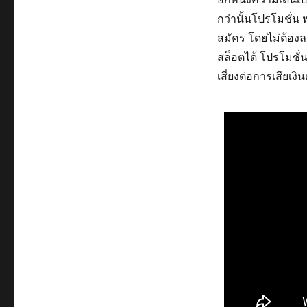
กว่านั้นโปรโมชั่น
สมัคร โดยไม่ต้อง
สล็อตได้ โปรโมชั่น
เสี่ยงต่อการเสียเงิ