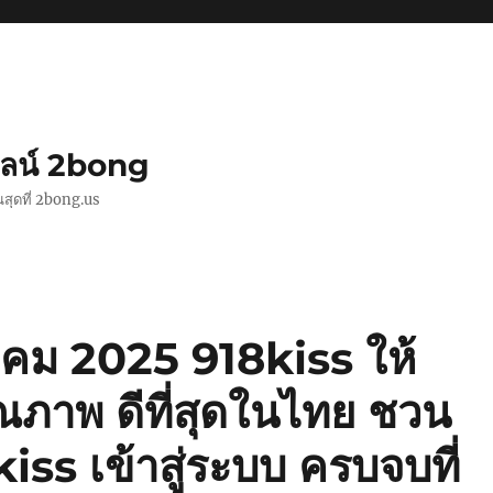
ไลน์ 2bong
นสุดที่ 2bong.us
คม 2025 918kiss ให้
ณภาพ ดีที่สุดในไทย ชวน
iss เข้าสู่ระบบ ครบจบที่