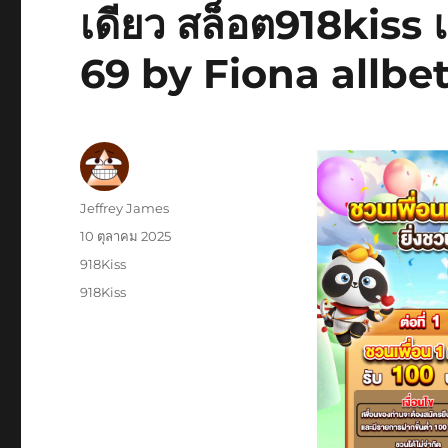
เดียว สล็อต918kiss 
69 by Fiona allbe
ผู้
Jeffrey James
เขียน
เขียน
10 ตุลาคม 2025
เมื่อ
หมวด
918Kiss
หมู่
ป้าย
918Kiss
กำกับ