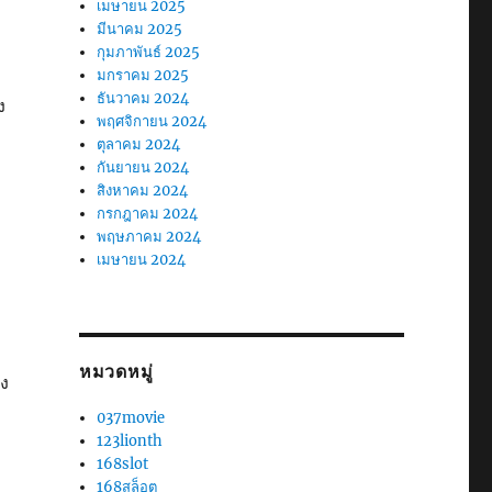
เมษายน 2025
มีนาคม 2025
กุมภาพันธ์ 2025
มกราคม 2025
ธันวาคม 2024
ง
พฤศจิกายน 2024
ก
ตุลาคม 2024
กันยายน 2024
สิงหาคม 2024
กรกฎาคม 2024
พฤษภาคม 2024
เมษายน 2024
หมวดหมู่
าง
037movie
123lionth
168slot
168สล็อต