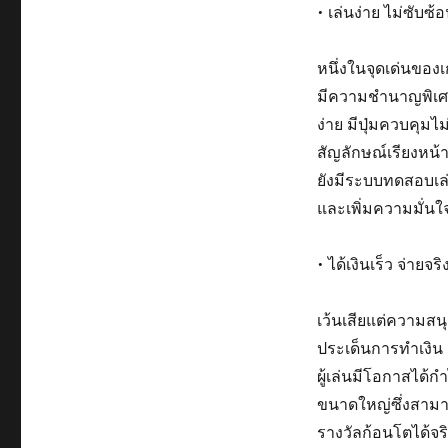
• เล่นง่าย ไม่ซับซ้
หนึ่งในจุดเด่นของ
มีความชำนาญพิเศษ
ง่าย มีปุ่มควบคุมไม
สัญลักษณ์เรียงหน้า
ยังมีระบบทดสอบเล่
และเพิ่มความมั่นใ
• ได้เงินเร็ว จ่ายจริ
เว้นเสียแต่ความส
ประเด็นการทำเงิน ด
ผู้เล่นมีโอกาสได้ก
ขนาดใหญ่ซึ่งสามาร
รางวัลก้อนโตได้จร