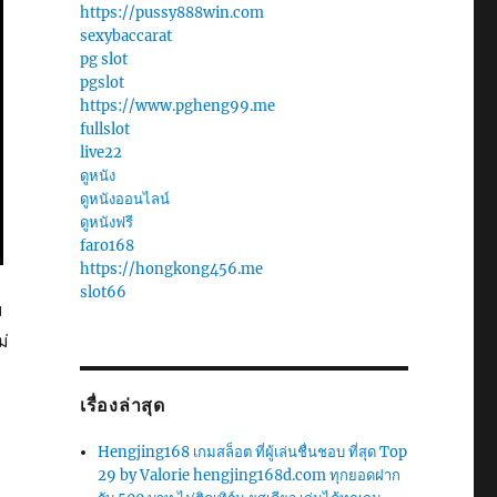
https://pussy888win.com
sexybaccarat
pg slot
pgslot
https://www.pgheng99.me
fullslot
live22
ดูหนัง
ดูหนังออนไลน์
ดูหนังฟรี
faro168
https://hongkong456.me
slot66
ม
ม่
เรื่องล่าสุด
Hengjing168 เกมสล็อต ที่ผู้เล่นชื่นชอบ ที่สุด Top
29 by Valorie hengjing168d.com ทุกยอดฝาก