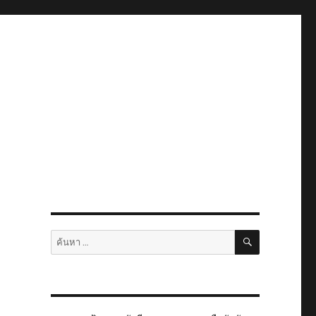
ค้นหา
ค้นหา: