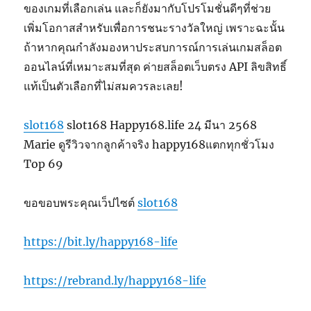
ของเกมที่เลือกเล่น และก็ยังมากับโปรโมชั่นดีๆที่ช่วย
เพิ่มโอกาสสำหรับเพื่อการชนะรางวัลใหญ่ เพราะฉะนั้น
ถ้าหากคุณกำลังมองหาประสบการณ์การเล่นเกมสล็อต
ออนไลน์ที่เหมาะสมที่สุด ค่ายสล็อตเว็บตรง API ลิขสิทธิ์
แท้เป็นตัวเลือกที่ไม่สมควรละเลย!
slot168
slot168 Happy168.life 24 มีนา 2568
Marie ดูรีวิวจากลูกค้าจริง happy168แตกทุกชั่วโมง
Top 69
ขอขอบพระคุณเว็ปไซต์
slot168
https://bit.ly/happy168-life
https://rebrand.ly/happy168-life