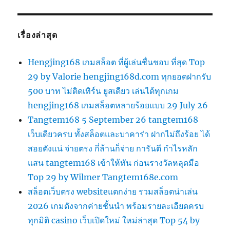
เรื่องล่าสุด
Hengjing168 เกมสล็อต ที่ผู้เล่นชื่นชอบ ที่สุด Top
29 by Valorie hengjing168d.com ทุกยอดฝากรับ
500 บาท ไม่ติดเทิร์น ยูสเดียว เล่นได้ทุกเกม
hengjing168 เกมสล็อตหลายร้อยแบบ 29 July 26
Tangtem168 5 September 26 tangtem168
เว็บเดียวครบ ทั้งสล็อตและบาคาร่า ฝากไม่ถึงร้อย ได้
สอยตังแน่ จ่ายตรง กี่ล้านก็จ่าย การันตี กำไรหลัก
แสน tangtem168 เข้าให้ทัน ก่อนรางวัลหลุดมือ
Top 29 by Wilmer Tangtem168e.com
สล็อตเว็บตรง websiteแตกง่าย รวมสล็อตน่าเล่น
2026 เกมดังจากค่ายชั้นนำ พร้อมรายละเอียดครบ
ทุกมิติ casino เว็บเปิดใหม่ ใหม่ล่าสุด Top 54 by