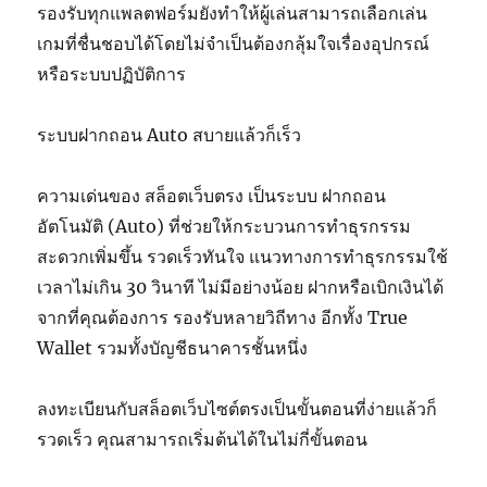
รองรับทุกแพลตฟอร์มยังทำให้ผู้เล่นสามารถเลือกเล่น
เกมที่ชื่นชอบได้โดยไม่จำเป็นต้องกลุ้มใจเรื่องอุปกรณ์
หรือระบบปฏิบัติการ
ระบบฝากถอน Auto สบายแล้วก็เร็ว
ความเด่นของ สล็อตเว็บตรง เป็นระบบ ฝากถอน
อัตโนมัติ (Auto) ที่ช่วยให้กระบวนการทำธุรกรรม
สะดวกเพิ่มขึ้น รวดเร็วทันใจ แนวทางการทำธุรกรรมใช้
เวลาไม่เกิน 30 วินาที ไม่มีอย่างน้อย ฝากหรือเบิกเงินได้
จากที่คุณต้องการ รองรับหลายวิถีทาง อีกทั้ง True
Wallet รวมทั้งบัญชีธนาคารชั้นหนึ่ง
ลงทะเบียนกับสล็อตเว็บไซต์ตรงเป็นขั้นตอนที่ง่ายแล้วก็
รวดเร็ว คุณสามารถเริ่มต้นได้ในไม่กี่ขั้นตอน