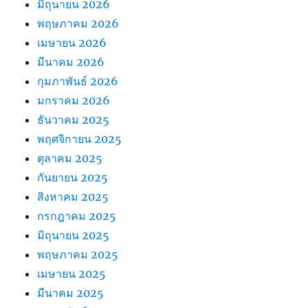
มิถุนายน 2026
พฤษภาคม 2026
เมษายน 2026
มีนาคม 2026
กุมภาพันธ์ 2026
มกราคม 2026
ธันวาคม 2025
พฤศจิกายน 2025
ตุลาคม 2025
กันยายน 2025
สิงหาคม 2025
กรกฎาคม 2025
มิถุนายน 2025
พฤษภาคม 2025
เมษายน 2025
มีนาคม 2025