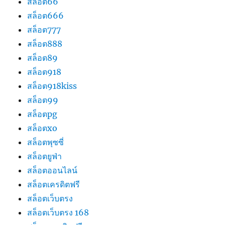
สล็อต66
สล็อต666
สล็อต777
สล็อต888
สล็อต89
สล็อต918
สล็อต918kiss
สล็อต99
สล็อตpg
สล็อตxo
สล็อตพุซซี่
สล็อตยูฟ่า
สล็อตออนไลน์
สล็อตเครดิตฟรี
สล็อตเว็บตรง
สล็อตเว็บตรง 168