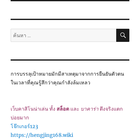
ค้นห
ค้นหา:
การบรรลุเป้าหมายมักมีสาเหตุมาจากการยืนยันตัวตน
ในเวลาที่คุณรู้สึกว่าคุณกำลังล้มเหลว
เว็บคาสิโนน่าเล่น ทั้ง
สล็อต
และ
บาคาร่า
ตึงจริงแตก
บ่อยมาก
โจ๊กเกอร์123
https://hengjing168.wiki