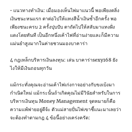
• แนวทางทำเงิน: เมื่อมองเห็นไพ่มาแนวนี้ พอเพียงตลิ่ง
เงินชนะหนแรก ตาต่อไปให้แทงสีน้ำเงินซ้ำอีกครั้ง พอ
เพียงชนะครบ 2 ครั้งปุบปับ ตาถัดไปให้สลับมาแทงฝั่ง
แดงโดยทันที เป็นอีกหนึ่งเค้าไพ่ที่อ่านง่ายและก็มีความ
แม่นยำสูงมากในค่ายชวนมองบาคาร่า
4 กฎเหล็กบริหารเงินลงทุน: เล่น บาคาร่าsexy168 ยัง
ไงให้มีเงินถอนทุกวัน
แม้กระทั่งคุณจะอ่านเค้าไพ่เก่งกาจอย่างกับขงเบ้งมา
กำเนิดใหม่ แม้กระนั้นถ้าเกิดคุณไม่มีวินัยสำหรับในการ
บริหารเงินทุน Money Management จุดหมายก็คือ
ความแพ้พ่ายอยู่ดีจ้ะ ตัวแม่สายปั่นไพ่เขาชี้แนะมาเลยว่า
จะต้องทำตามกฎ 4 ข้อนี้อย่างเคร่งครัด: