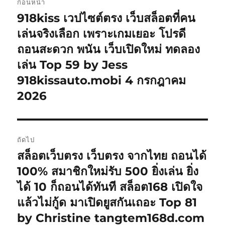
ก่อนหน้า
เรื่อง
918kiss เวปไซต์ตรง เว็บสล็อตที่คน
เรื่อง
ก่อน
เล่นจริงเลือก เพราะเกมเยอะ โปรดี
หน้า:
ถอนสะดวก พนัน เว็บเปิดใหม่ ทดลอง
เล่น Top 59 by Jess
918kissauto.mobi 4 กรกฎาคม
2026
ถัดไป
สล็อตเว็บตรง เว็บตรง จากไทย ถอนได้
เรื่อง
ต่อ
100% สมาชิกใหม่รับ 500 ยิ่งเล่น ยิ่ง
ไป:
ได้ 10 ก็ถอนได้ทันที สล็อต168 เปิดใจ
แล้วไม่กู้ด มาเปิดยูสกันเถอะ Top 81
by Christine tangtem168d.com