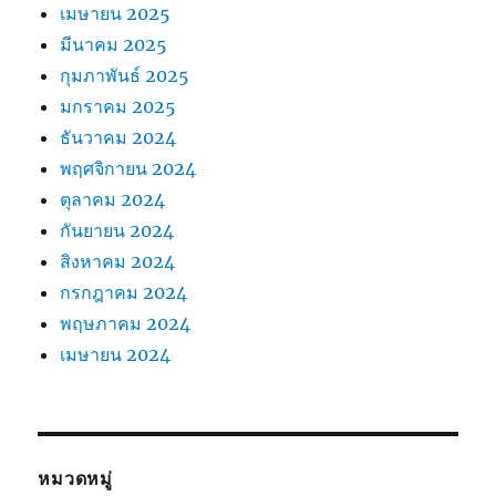
เมษายน 2025
มีนาคม 2025
กุมภาพันธ์ 2025
มกราคม 2025
ธันวาคม 2024
พฤศจิกายน 2024
ตุลาคม 2024
กันยายน 2024
สิงหาคม 2024
กรกฎาคม 2024
พฤษภาคม 2024
เมษายน 2024
หมวดหมู่