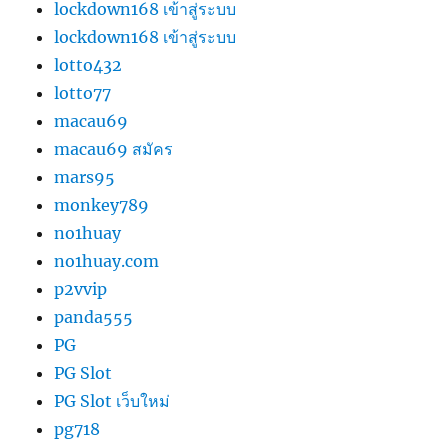
lockdown168 เข้าสู่ระบบ
lockdown168 เข้าสู่ระบบ
lotto432
lotto77
macau69
macau69 สมัคร
mars95
monkey789
no1huay
no1huay.com
p2vvip
panda555
PG
PG Slot
PG Slot เว็บใหม่
pg718