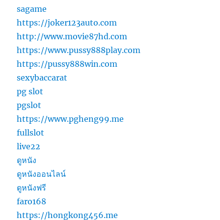
sagame
https://joker123auto.com
http://www.movie87hd.com
https://www.pussy888play.com
https://pussy888win.com
sexybaccarat
pg slot
pgslot
https://www.pgheng99.me
fullslot
live22
ดูหนัง
ดูหนังออนไลน์
ดูหนังฟรี
faro168
https://hongkong456.me