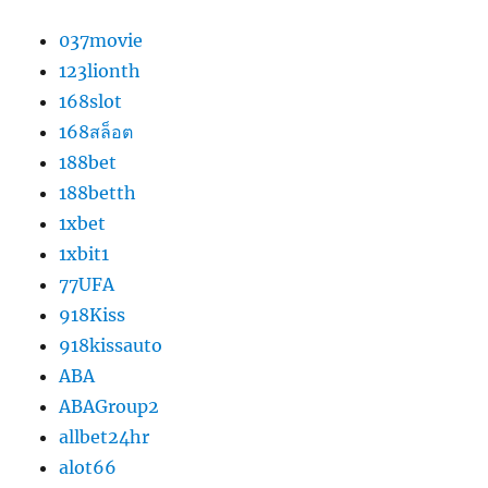
037movie
123lionth
168slot
168สล็อต
188bet
188betth
1xbet
1xbit1
77UFA
918Kiss
918kissauto
ABA
ABAGroup2
allbet24hr
alot66