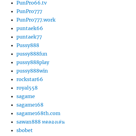
PunPro66.tv
PunPro777
PunPro777.work
puntaek66
puntaek77
Pussy888
pussy888fun
pussy888play
pussy888win
rockstar66
royal558
sagame
sagame168
sagame168th.com
sawan888 ทดลองเล่น
sbobet