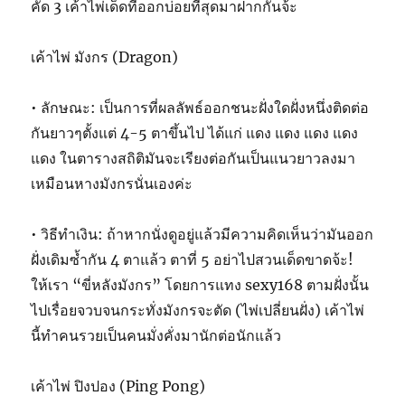
คัด 3 เค้าไพ่เด็ดที่ออกบ่อยที่สุดมาฝากกันจ้ะ
เค้าไพ่ มังกร (Dragon)
• ลักษณะ: เป็นการที่ผลลัพธ์ออกชนะฝั่งใดฝั่งหนึ่งติดต่อ
กันยาวๆตั้งแต่ 4-5 ตาขึ้นไป ได้แก่ แดง แดง แดง แดง
แดง ในตารางสถิติมันจะเรียงต่อกันเป็นแนวยาวลงมา
เหมือนหางมังกรนั่นเองค่ะ
• วิธีทำเงิน: ถ้าหากนั่งดูอยู่แล้วมีความคิดเห็นว่ามันออก
ฝั่งเดิมซ้ำกัน 4 ตาแล้ว ตาที่ 5 อย่าไปสวนเด็ดขาดจ้ะ!
ให้เรา “ขี่หลังมังกร” โดยการแทง sexy168 ตามฝั่งนั้น
ไปเรื่อยจวบจนกระทั่งมังกรจะตัด (ไพ่เปลี่ยนฝั่ง) เค้าไพ่
นี้ทำคนรวยเป็นคนมั่งคั่งมานักต่อนักแล้ว
เค้าไพ่ ปิงปอง (Ping Pong)